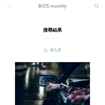
搜尋結果
鄧九雲