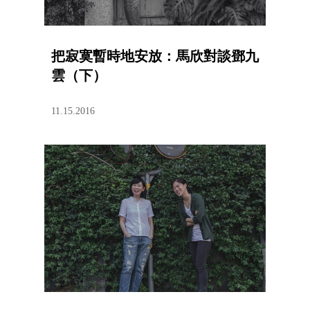
把寂寞暫時地安放：馬欣對談鄧九
雲（下）
11.15.2016