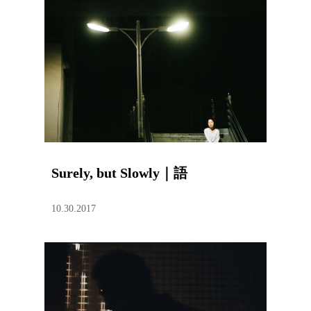
Surely, but Slowly｜語
10.30.2017