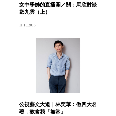
女中學姊的直播開／關：馬欣對談
鄧九雲（上）
11.15.2016
公視藝文大道｜林奕華：做四大名
著，教會我「無常」