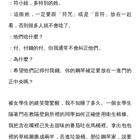
：符小姐，多特別的姓。
：這個姓，一定要跟「符咒」或是「音符」放在一起
看，否則很多人就不會唸了。
：他們唸什麼？
：付。付錢的付。但我通常不會糾正他們。
：為什麼？
：希望他們記得付我錢。你的鋼琴確定要放在一進門的
正中央嗎？
被女學生的嬉笑聲驚醒，我不知睡了多久。一個女學生
隔著門在教隔壁廁所裡的同學如何正確使用衛生棉條。
我把含在嘴裡已失去甜味的番茄吐在馬桶裡。拿出包包
裡的草稿圖撕成兩半，丟進垃圾桶。那位鋼琴家，說要