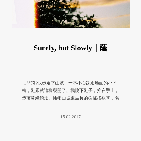
Surely, but Slowly｜蔭
那時我快步走下山坡，一不小心踩進地面的小凹
槽，鞋跟就這樣裂開了。我脫下鞋子，拎在手上，
赤著腳繼續走。陡峭山坡處生長的樹搖搖欲墜，陽
光像個騙子，一點一滴引導他們向 ...
15.02.2017