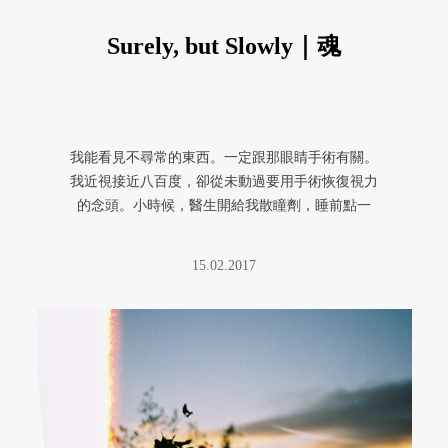
Surely, but Slowly｜魂
我能看見不尋常的東西。一定跟那眼睛手術有關。
我近視接近八百度，卻從未動過要用手術恢復視力
的念頭。小時候，醫生開給我散瞳劑，睡前點一
滴，白天就會非常畏光。早上去操 ...
15.02.2017