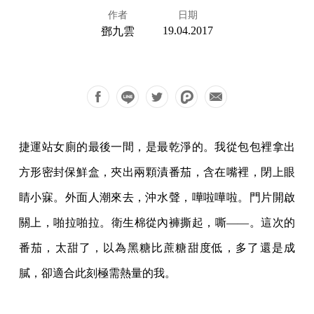
作者
日期
19.04.2017
鄧九雲
捷運站女廁的最後一間，是最乾淨的。我從包包裡拿出
方形密封保鮮盒，夾出兩顆漬番茄，含在嘴裡，閉上眼
睛小寐。外面人潮來去，沖水聲，嘩啦嘩啦。門片開啟
關上，啪拉啪拉。衛生棉從內褲撕起，嘶——。這次的
番茄，太甜了，以為黑糖比蔗糖甜度低，多了還是成
膩，卻適合此刻極需熱量的我。