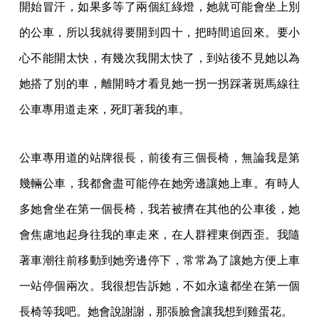
開始冒汗，如果多等了兩個紅綠燈，她就可能會坐上別
的公車，所以我就得要開到四十，把時間追回來。要小
心不能開太快，有幾次我開太快了，到站後不見她以為
她搭了別的車，離開時才看見她一拐一拐踩著斑馬線往
公車專用道走來，死盯著我的車。
公車專用道的站牌很長，前後有三個長椅，無論我是第
幾輛公車，我都會盡可能停在她旁邊讓她上車。有時人
多她會坐在第一個長椅，我若被擠在其他的公車後，她
會焦慮地起身往我的車走來，在人群裡東倒西歪。我隨
著車潮往前移動到她旁邊停下，常常為了讓她方便上車
一站停個兩次。我很想告訴她，不如永遠都坐在第一個
長椅等我吧。她會說謝謝，那張臉會讓我想到雞蛋花。