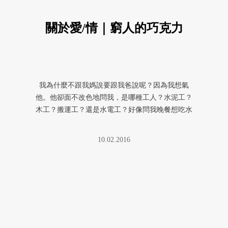
關於愛/情｜窮人的巧克力
我為什麼不跟我媽說要跟我爸說呢？因為我想氣
他。他卻面不改色地問我，是哪種工人？水泥工？
木工？搬運工？還是水電工？好像問我晚餐想吃水
餃、牛肉麵還是排骨飯那樣的語氣 ...
10.02.2016