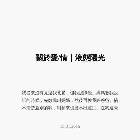
關於愛/情｜液態陽光
我從來沒有見過我爸爸，但我認識他。媽媽教我說
話的時候，先教我叫媽媽，然後再教我叫爸爸。搞
不清楚差別的我，叫起來也聽不出差別。在我還未
開口問關於爸爸這件事，媽媽就 ...
13.01.2016