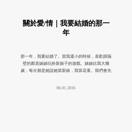
關於愛/情｜我要結婚的那一
年
那一年，我要結婚了。當我還小的時候，喜歡跟隔
壁的鄰居姊姊玩扮新娘子的遊戲。姊姊比我大幾
歲，每次都是她說她當新娘，我當花童。我們會先
拿著塑膠袋去後山撿掉落的花瓣， ...
06.01.2016