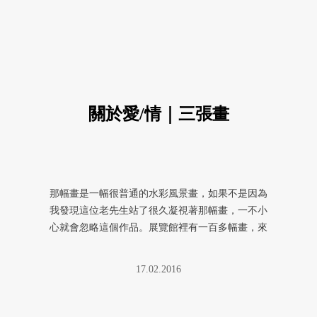
關於愛/情｜三張畫
那幅畫是一幅很普通的水彩風景畫，如果不是因為
我發現這位老先生站了很久凝視著那幅畫，一不小
心就會忽略這個作品。展覽館裡有一百多幅畫，來
自一百多個非專業作者，他們平 ...
17.02.2016