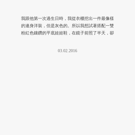
我跟他第一次過生日時，我從衣櫃挖出一件最像樣
的連身洋裝，但是灰色的。所以我想試著搭配一雙
粉紅色鑲鑽的平底娃娃鞋，在鏡子前照了半天，卻
怎麼樣都只看到自己腳背上的青 ...
03.02.2016