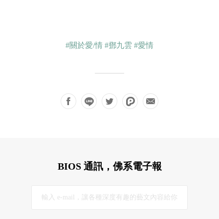
#關於愛/情
#鄧九雲
#愛情
BIOS 通訊，佛系電子報