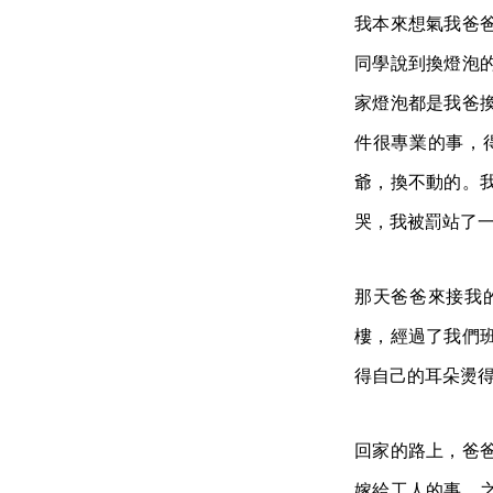
我本來想氣我爸
同學說到換燈泡
家燈泡都是我爸
件很專業的事，
爺，換不動的。
哭，我被罰站了
那天爸爸來接我
樓，經過了我們
得自己的耳朵燙
回家的路上，爸
嫁給工人的事。