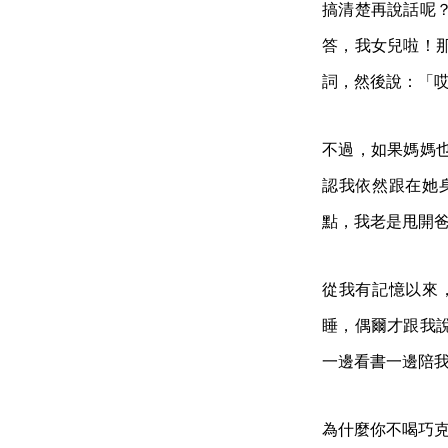
搞清楚再說話呢
答，我女兒啦！
詞，然後說：「
不過，如果媽媽
認我依然跟在她
點，我老是甩開
從我有記憶以來
睡，偶爾才跟我
一邊看書一邊陪
為什麼你不喝巧