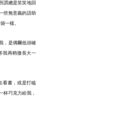
所謂總是笑笑地回
一些無意義的語助
膠袋一樣。
我，是偶爾低頭確
等我再稍微長大一
在看書，或是打瞌
一杯巧克力給我，