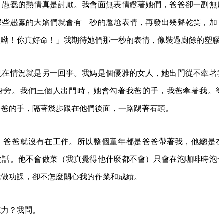
？愚蠢的熱情真是討厭。我會面無表情瞪著她們，爸爸卻一副無
那些愚蠢的大嬸們就會有一秒的尷尬表情，再發出幾聲乾笑，加
哎呦！你真好命！」我期待她們那一秒的表情，像裝過廚餘的塑
也在情況就是另一回事。我媽是個優雅的女人，她出門從不牽著
身旁。我們三個人出門時，她會勾著我爸的手，我爸牽著我。
爸爸的手，隔著幾步跟在他們後面，一路踢著石頭。
，爸爸就沒有在工作。所以整個童年都是爸爸帶著我，他總是
說話。他不會做菜（我真覺得他什麼都不會）只會在泡咖啡時泡
我做功課，卻不怎麼關心我的作業和成績。
克力？我問。