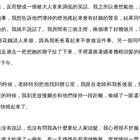
爸，反而變成一個被大人拿來調侃的笑話。我之所以會想氣他，
的事，我想告訴他們壞掉的燈泡搖起來會有好聽的聲音，結果同
換的。我就不說話了。我房間有三個主燈，兩個壞了好幾個月，
得花錢請人來做，因為我爸爸看起來不會做這件事。另一個同
我走過去一把把她的辮子扯了下來，手裡還握著纏著幾根頭髮的
一下午。
的時候，老師特別把他找到辦公室，我跟在老師和我爸後面，
班的時候，我刻意放慢腳步和他們保持一段距離，偷瞄了一眼還
得快燒起來了。
爸沒有說話，也沒有問我為什麼要扯人家頭髮。我心裡很不舒服
之後大約過了一兩年，有一天媽媽在廚房做晚飯，突然慘叫一聲