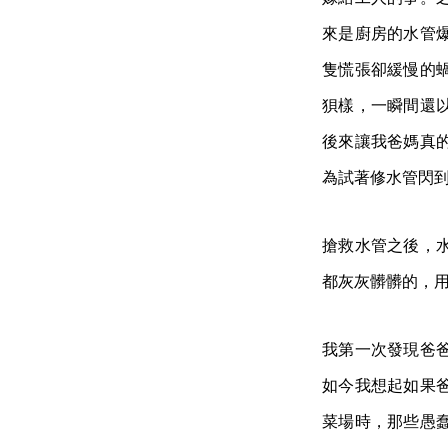
來是廚房的水管
隻慌張卻緩慢的
狽樣，一瞬間還
後來讓我爸媽真
為試著修水管閃
搶救水管之後，
都灰灰髒髒的，
我第一次發現爸
如今我想起如果
菜場時，那些愚