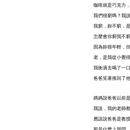
咖啡就是巧克力
我們很窮嗎？我
我窮，妳不窮，
怎麼會你窮我不
因為妳很年輕，
老，是我從小覺
我衝過去喝了一
爸爸笑著推回了
媽媽說爸爸以前
我說，我的老師
應該說爸爸是教
那是什麼？我問