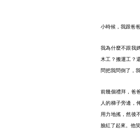
小時候，我跟爸
我為什麼不跟我
木工？搬運工？
問把我問倒了，
前幾個禮拜，爸
人的梯子旁邊，
用力地搖，然後
臉紅了起來。他