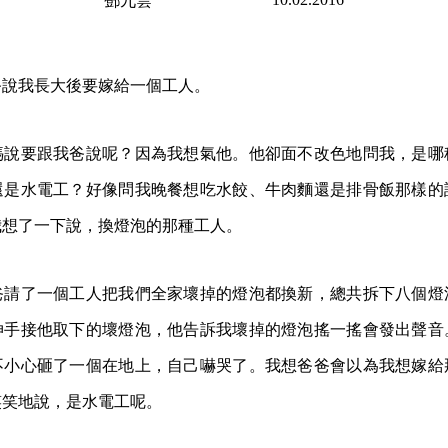
鄧九雲
爸說我長大後要嫁給一個工人。
媽說要跟我爸說呢？因為我想氣他。他卻面不改色地問我，是哪
還是水電工？好像問我晚餐想吃水餃、牛肉麵還是排骨飯那樣的
我想了一下說，換燈泡的那種工人。
爸請了一個工人把我們全家壞掉的燈泡都換新，總共拆下八個燈
伸手接他取下的壞燈泡，他告訴我壞掉的燈泡搖一搖會發出聲音
不小心砸了一個在地上，自己嚇哭了。我想爸爸會以為我想嫁給
笑笑地說，是水電工呢。