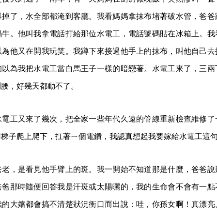
爆掉了，水全部都淹到客廳。我看媽媽拿抹布堵著破水管，爸爸
蝸牛。他叫我拿電話打給那位水電工，電話號碼貼在冰箱上。我
以為他又在開我玩笑。我蹲下來接過他手上的抹布，叫他自己去
的以為我把水電工當白馬王子一樣的暗戀著。水電工來了，三兩
到腰，好幾天都動不了。
水電工又來了幾次，把全家一些年代久遠的管線重新檢查維修了
用梯子爬上爬下，扛著ㄧ個電鑽，我認真想起我要嫁給水電工這
爸老，是看見他手臂上的斑。我一開始不知道那是什麼，爸爸說
爸爸那時隨便回答我是汗斑或太陽曬的，我的生命會不會有一點
蠢的大嬸都會搞不清楚狀況衝口而出說：哇，你孫女啊！真漂亮