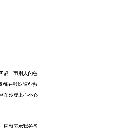
四歲，而別人的爸
事都在默唸這些數
坐在沙發上不小心
。這就表示我爸爸