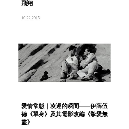
飛翔
10.22.2015
愛情常態｜凌遲的瞬間——伊薛伍
德《單身》及其電影改編《摯愛無
盡》