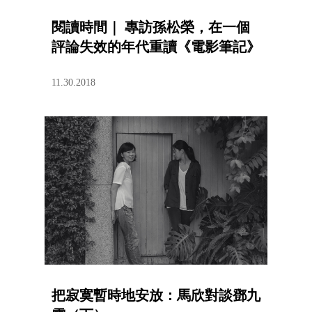
閱讀時間｜ 專訪孫松榮，在一個
評論失效的年代重讀《電影筆記》
11.30.2018
把寂寞暫時地安放：馬欣對談鄧九