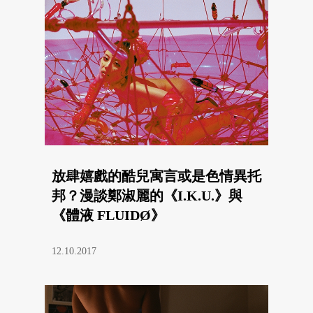
放肆嬉戲的酷兒寓言或是色情異托
邦？漫談鄭淑麗的《I.K.U.》與
《體液 FLUIDØ》
12.10.2017