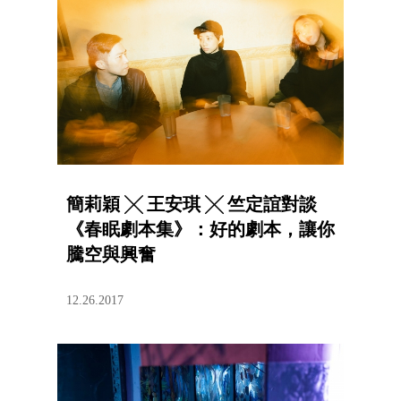
簡莉穎 ╳ 王安琪 ╳ 竺定誼對談
《春眠劇本集》：好的劇本，讓你
騰空與興奮
12.26.2017