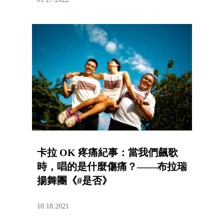
卡拉 OK 疼痛紀事：當我們飆歌
時，唱的是什麼傷痛？——布拉瑞
揚舞團《#是否》
10.18.2021