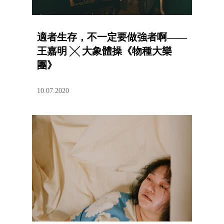
適者生存，不一定要做強者啊——
王嘉明 ╳ 大象體操《物種大樂
團》
10.07.2020