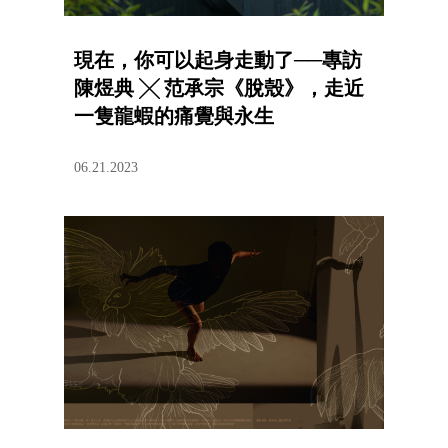
現在，你可以起身走動了──專訪
陳煜典 ╳ 范承宗《脫殼》，走近
一隻龍蝦的痛覺與永生
06.21.2023