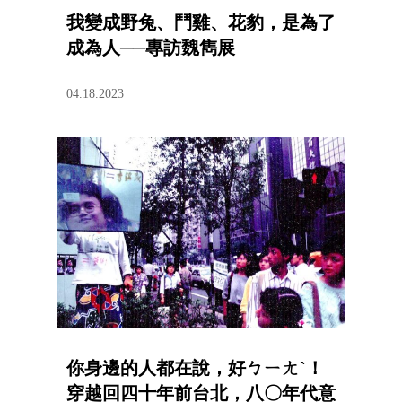
我變成野兔、鬥雞、花豹，是為了
成為人──專訪魏雋展
04.18.2023
你身邊的人都在說，好ㄅㄧㄤˋ！
穿越回四十年前台北，八〇年代意