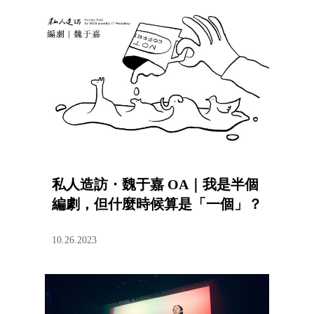
私人造訪・魏于嘉 OA｜我是半個
編劇，但什麼時候算是「一個」？
10.26.2023