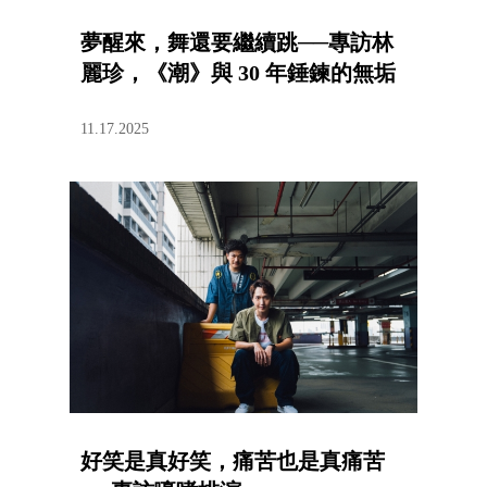
夢醒來，舞還要繼續跳──專訪林
麗珍，《潮》與 30 年錘鍊的無垢
11.17.2025
好笑是真好笑，痛苦也是真痛苦