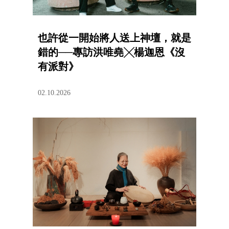
也許從一開始將人送上神壇，就是
錯的──專訪洪唯堯╳楊迦恩《沒
有派對》
02.10.2026