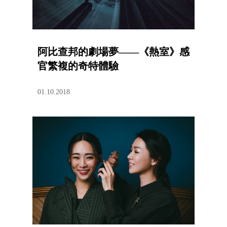
阿比查邦的劇場夢——《熱室》感
官繁複的奇特體驗
01.10.2018