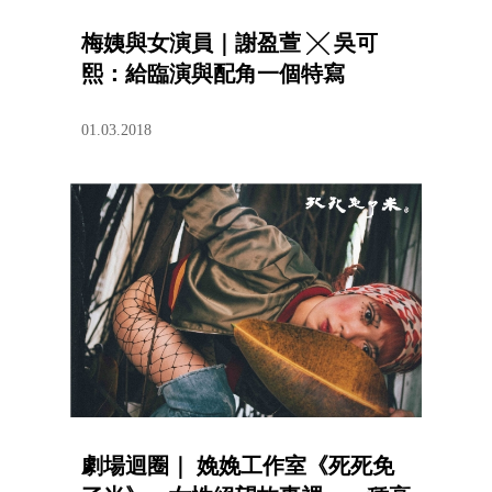
梅姨與女演員｜謝盈萱 ╳ 吳可
熙：給臨演與配角一個特寫
01.03.2018
劇場迴圈｜ 娩娩工作室《死死免