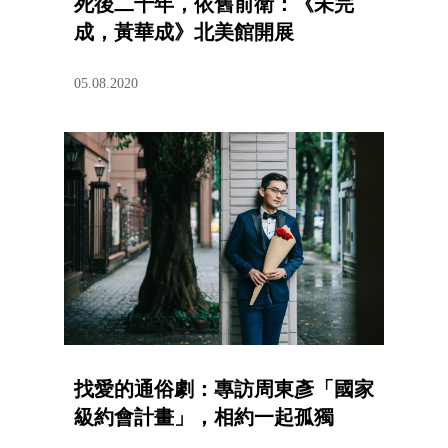
死後二十年，依舊前衛：《未完
成，黃華成》北美館開展
05.08.2020
找愛的通俗劇：專訪周東彥「國家
級約會計畫」，相約一起孤獨