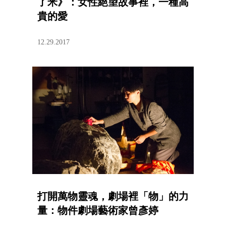
了米》：女性絕望故事裡，一種高
貴的愛
12.29.2017
打開萬物靈魂，劇場裡「物」的力
量：物件劇場藝術家曾彥婷