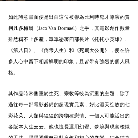
如此詩意畫面便是出自這位被譽為比利時鬼才導演的賈
柯凡多梅爾（Jaco Van Dormael）之手，其電影創作數量
雖然稱不上多產，單單憑著四部長片《托托小英雄》、
《第八日》、《倒帶人生》和《死期大公開》，便在許
多人心中留下相當鮮明的印象，且皆帶有強烈的個人風
格。
其作品時常側重於生死、宗教等較為沉重的主題，除了
過往每一部電影必備的超現實元素，好比漫天綻放的七
彩花朵、人類與猩猩的跨物種戀情、一個人可能活出的
各版本人生云云。他也擅長運用幻覺、夢境與現實梭織
的手法，隱隱透露自己對童年和初心的眷戀，結合純真