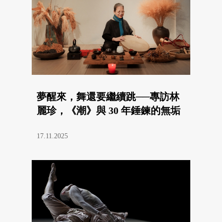
夢醒來，舞還要繼續跳──專訪林
麗珍，《潮》與 30 年錘鍊的無垢
17.11.2025