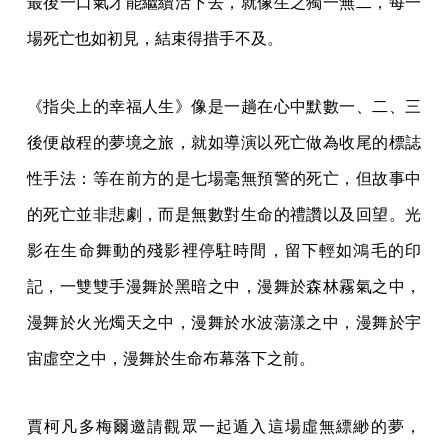
最後一口氣才能繼續活下去，就像生之獨一無二，每一
場死亡也如初見，結束得措手不及。
《指尖上的幸福人生》像是一趟在心中默數一、二、三
後便啟程的夢境之旅，就如導演以死亡做為收尾的標誌
性手法：等在前方的是七場毫無預警的死亡，但故事中
的死亡並非悲劇，而是無數對生命的禮讚以及回望。光
影在生命舞動的殘影裡停駐時間，留下輕如鴻毛的印
記，一雙雙手漫舞於黑暗之中，漫舞於森林霧氣之中，
漫舞於火光燭天之中，漫舞於水波蕩漾之中，漫舞於宇
宙虛空之中，漫舞於生命布幕落下之前。
賈柯凡多梅爾邀請觀眾一起遁入這場虛無縹緲的夢，