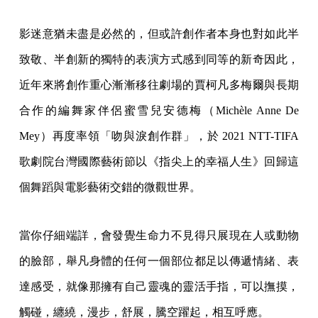
影迷意猶未盡是必然的，但或許創作者本身也對如此半
致敬、半創新的獨特的表演方式感到同等的新奇因此，
近年來將創作重心漸漸移往劇場的賈柯凡多梅爾與長期
合作的編舞家伴侶蜜雪兒安德梅（Michèle Anne De
Mey）再度率領「吻與淚創作群」，於 2021 NTT-TIFA
歌劇院台灣國際藝術節以《指尖上的幸福人生》回歸這
個舞蹈與電影藝術交錯的微觀世界。
當你仔細端詳，會發覺生命力不見得只展現在人或動物
的臉部，舉凡身體的任何一個部位都足以傳遞情緒、表
達感受，就像那擁有自己靈魂的靈活手指，可以撫摸，
觸碰，纏繞，漫步，舒展，騰空躍起，相互呼應。