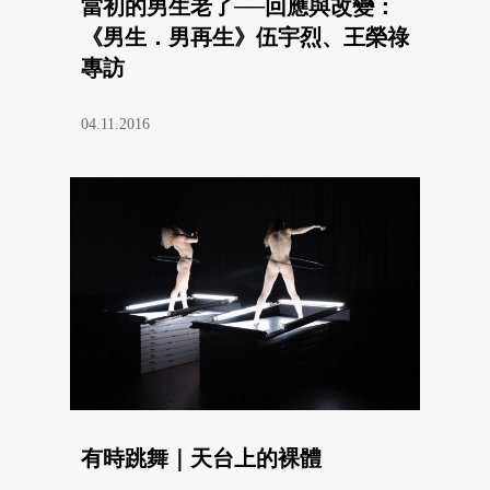
當初的男生老了──回應與改變：
《男生．男再生》伍宇烈、王榮祿
專訪
04.11.2016
有時跳舞｜天台上的裸體