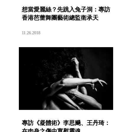
想當愛麗絲？先跳入兔子洞：專訪
香港芭蕾舞團藝術總監衛承天
11.26.2018
專訪《凝體術》李思颺、王丹琦：
在肉身之傷中寬慰靈魂