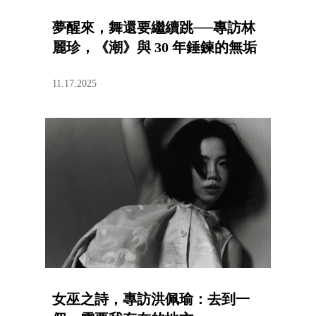
夢醒來，舞還要繼續跳──專訪林
麗珍，《潮》與 30 年錘鍊的無垢
11.17.2025
女巫之詩，專訪洪佩瑜：去到一