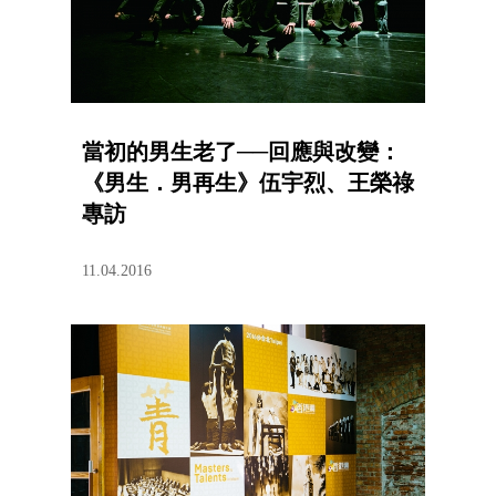
當初的男生老了──回應與改變：
《男生．男再生》伍宇烈、王榮祿
專訪
11.04.2016