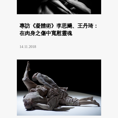
專訪《凝體術》李思颺、王丹琦：
在肉身之傷中寬慰靈魂
14.11.2018