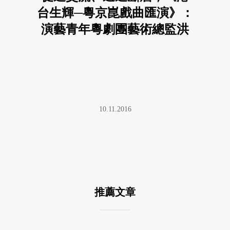
台生輝─粵京崑戲曲匯演》：
演藝青年粵劇團藝術總監洪
海專訪
10.11.2016
推薦文章