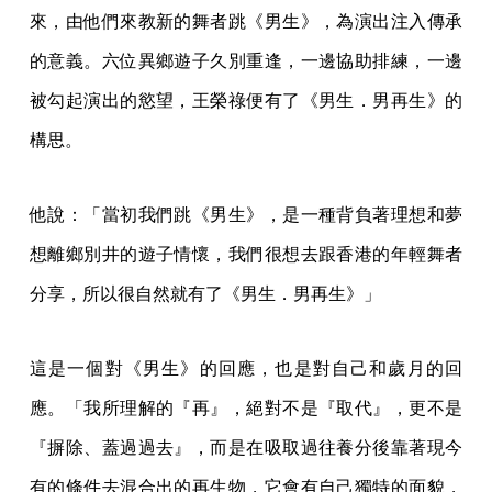
來，由他們來教新的舞者跳《男生》，為演出注入傳承
的意義。六位異鄉遊子久別重逢，一邊協助排練，一邊
被勾起演出的慾望，王榮祿便有了《男生．男再生》的
構思。
他說：「當初我們跳《男生》，是一種背負著理想和夢
想離鄉別井的遊子情懷，我們很想去跟香港的年輕舞者
分享，所以很自然就有了《男生．男再生》」
這是一個對《男生》的回應，也是對自己和歲月的回
應。「我所理解的『再』，絕對不是『取代』，更不是
『摒除、蓋過過去』，而是在吸取過往養分後靠著現今
有的條件去混合出的再生物，它會有自己獨特的面貌，