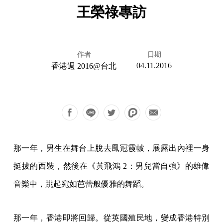
王榮祿專訪
作者
日期
04.11.2016
香港週 2016@台北
那一年，男生在舞台上脫去鳳冠霞帔，展露出內裡一身
挺拔的西裝，然後在《黃飛鴻 2：男兒當自強》的雄偉
音樂中，跳起宛如芭蕾般優雅的舞蹈。
那一年，香港即將回歸。從英國殖民地，變成香港特別