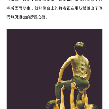
鳴感因而萌生，就好像台上的舞者正在用肢體說出了他
們無所適從的徬徨心聲。