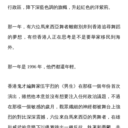
行政區，降下深藍色調的旗幟，升起紅色的洋紫荊。
那一年，有六位馬來西亞舞者離鄉別井到香港追尋舞蹈
的夢想，有些香港人正在思考是不是要舉家移民到海
外。
那一年是 1996 年，他們都還年輕。
香港鬼才編舞家伍宇烈的《男生》在那樣一個年份首次
演出，雖然他本意並沒有想要注入任何政治議題，不過
在那樣一個敏感的歲月，觀眾纖細的神經都被舞台上強
烈的對比深深震撼，六位來自馬來西亞的男舞者，在雄
壯威武的音樂下以優雅跳出一種反抗、執著和憂鬱，共