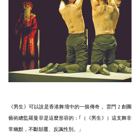
《男生》可以說是香港舞壇中的一個傳奇， 雲門 2 創團
藝術總監羅曼菲是這麼形容的：｢（《男生》）這支舞非
常幽默，不斷顛覆、反諷性別。」