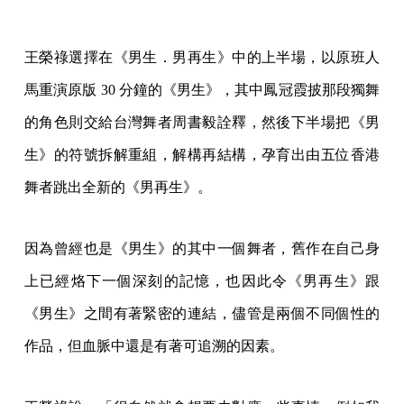
王榮祿選擇在《男生．男再生》中的上半場，以原班人
馬重演原版 30 分鐘的《男生》，其中鳳冠霞披那段獨舞
的角色則交給台灣舞者周書毅詮釋，然後下半場把《男
生》的符號拆解重組，解構再結構，孕育出由五位香港
舞者跳出全新的《男再生》。
因為曾經也是《男生》的其中一個舞者，舊作在自己身
上已經烙下一個深刻的記憶，也因此令《男再生》跟
《男生》之間有著緊密的連結，儘管是兩個不同個性的
作品，但血脈中還是有著可追溯的因素。