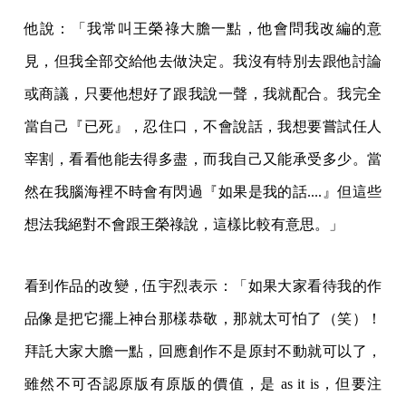
他說：「我常叫王榮祿大膽一點，他會問我改編的意
見，但我全部交給他去做決定。我沒有特別去跟他討論
或商議，只要他想好了跟我說一聲，我就配合。我完全
當自己『已死』，忍住口，不會說話，我想要嘗試任人
宰割，看看他能去得多盡，而我自己又能承受多少。當
然在我腦海裡不時會有閃過『如果是我的話....』但這些
想法我絕對不會跟王榮祿說，這樣比較有意思。」
看到作品的改變，伍宇烈表示：「如果大家看待我的作
品像是把它擺上神台那樣恭敬，那就太可怕了（笑）！
拜託大家大膽一點，回應創作不是原封不動就可以了，
雖然不可否認原版有原版的價值，是 as it is，但要注