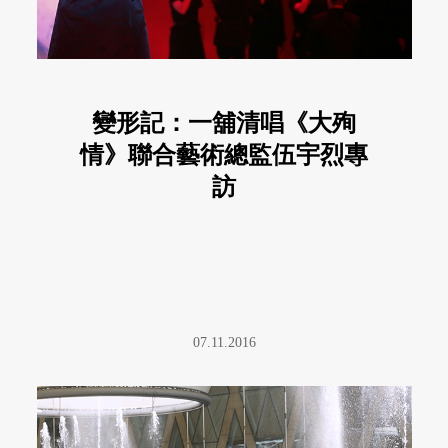
變形記：一舖清唱《大殉
情》聯合藝術總監伍宇烈專
訪
07.11.2016