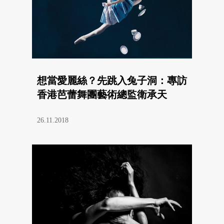
想當愛麗絲？先跳入兔子洞：專訪
香港芭蕾舞團藝術總監衛承天
26.11.2018