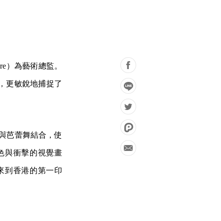
bre）為藝術總監。
，更敏銳地捕捉了
點與芭蕾舞結合，使
色與衝擊的視覺畫
來到香港的第一印