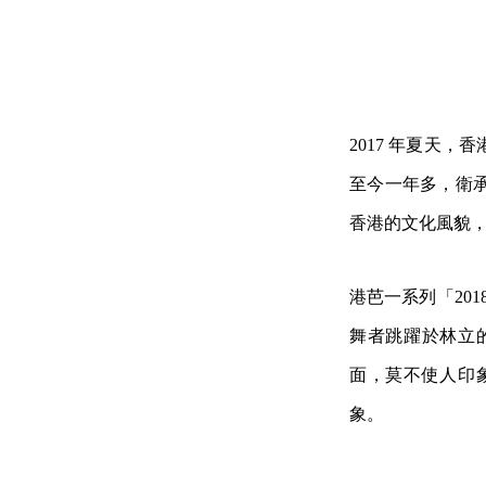
2017 年夏天，
至今一年多，衛
香港的文化風貌
港芭一系列「20
舞者跳躍於林立
面，莫不使人印
象。