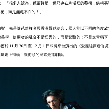
說：「很多人認為，芭蕾舞是一種只存在劇場裡的藝術，供精英
神祕，而是無處不在的！」
鳴響，先是讓芭蕾舞者與香港景點結合，眾人能以不同的角度欣
體美學，使兩者的融合不是怪異的，而是驚艷的；不是文青獨享
於 11 月 30日 至 12 月 1 日即將來台演出的《愛麗絲夢遊
蕾舞走上街頭，讓街頭的民眾走進劇場。