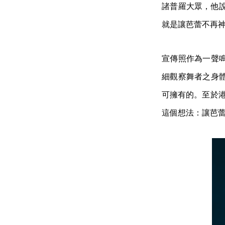
諸普羅大眾，他
就是讓芭蕾不再
宣傳照作為一聲
細觀察舞者之身
可擁有的。至於港芭
這個想法：讓芭