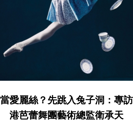
當愛麗絲？先跳入兔子洞：專訪
港芭蕾舞團藝術總監衛承天