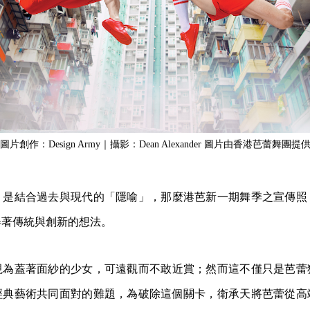
作：Design Army｜攝影：Dean Alexander
圖片由香港芭蕾舞團提
，是結合過去與現代的「隱喻」，那麼港芭新一期舞季之宣傳照
舉著傳統與創新的想法。
視為蓋著面紗的少女，可遠觀而不敢近賞；然而這不僅只是芭蕾
經典藝術共同面對的難題，為破除這個關卡，衛承天將芭蕾從高