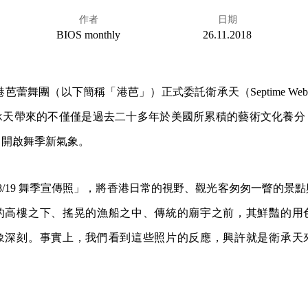
作者
日期
BIOS monthly
26.11.2018
香港芭蕾舞團（以下簡稱「港芭」）正式委託衛承天（Septime We
承天帶來的不僅僅是過去二十多年於美國所累積的藝術文化養分
，開啟舞季新氣象。
18/19 舞季宣傳照」，將香港日常的視野、觀光客匆匆一瞥的景
的高樓之下、搖晃的漁船之中、傳統的廟宇之前，其鮮豔的用
象深刻。事實上，我們看到這些照片的反應，興許就是衛承天