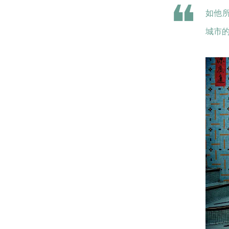
如他
城市