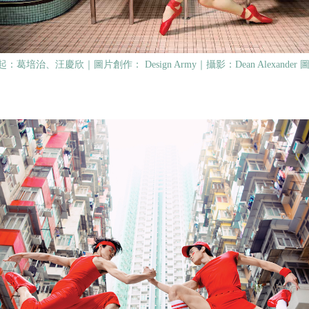
：葛培治、汪慶欣｜圖片創作： Design Army｜攝影：Dean Alexander
圖