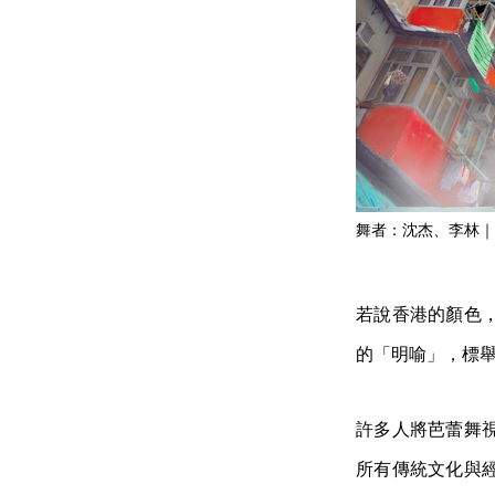
舞者：沈杰、李林｜圖片創
若說香港的顏色
的「明喻」，標
許多人將芭蕾舞
所有傳統文化與