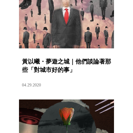
黃以曦・夢遊之城｜他們談論著那
些「對城市好的事」
04.29.2020