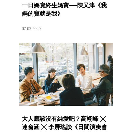
一日媽寶終生媽寶──陳又津《我
媽的寶就是我》
07.03.2020
大人應該沒有純愛吧？高翊峰 ╳
連俞涵 ╳ 李屏瑤談《日間演奏會