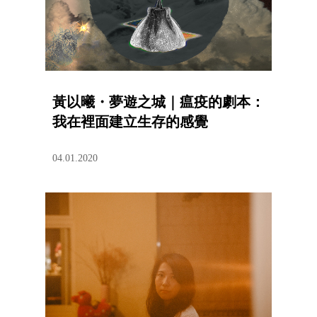
黃以曦・夢遊之城｜瘟疫的劇本：
我在裡面建立生存的感覺
04.01.2020