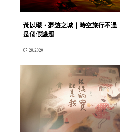
黃以曦・夢遊之城｜時空旅行不過
是個假議題
07.28.2020