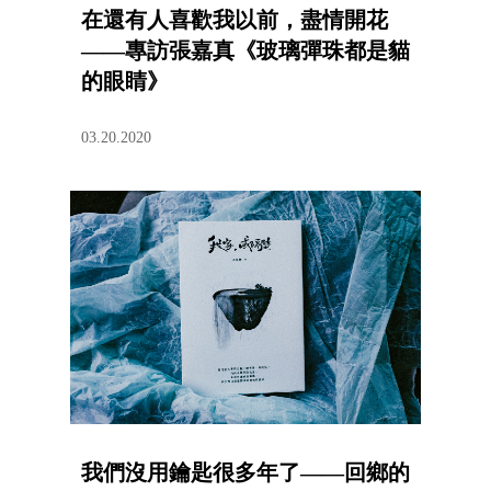
在還有人喜歡我以前，盡情開花
——專訪張嘉真《玻璃彈珠都是貓
的眼睛》
03.20.2020
我們沒用鑰匙很多年了——回鄉的