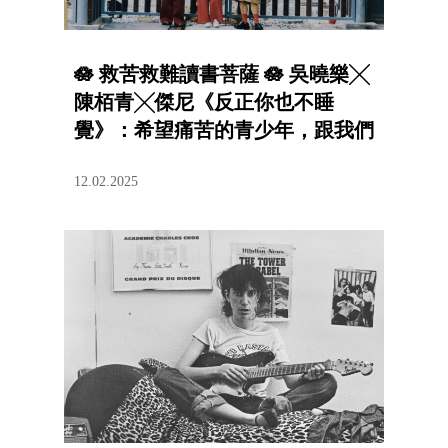
🪷 救苦救難讀書菩薩 🪷 吳曉樂╳
陳栢青╳傑尼《反正你也不睡
覺》：希望痛苦的青少年，跟我們
一起活下來
12.02.2025