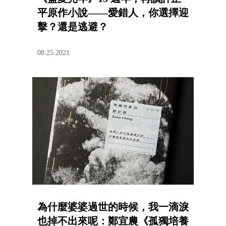
平原作小說——愛錯人，你選擇迎
擊？還是逃避？
08.25.2021
為什麼婆婆過世的時候，我一滴淚
也掉不出來呢：鄭宜農《孤獨培養