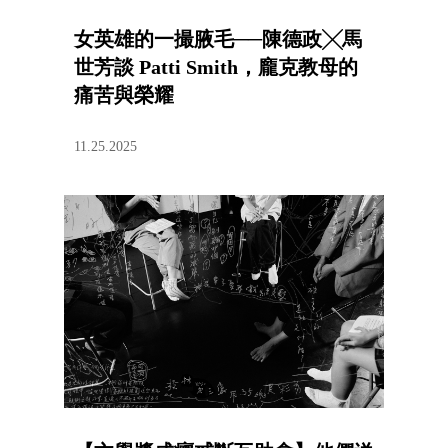
女英雄的一撮腋毛──陳德政╳馬
世芳談 Patti Smith，龐克教母的
痛苦與榮耀
11.25.2025