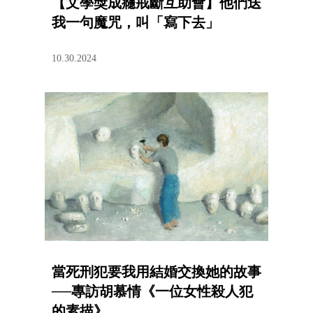
【文學獎成癮戒斷互助會】他們送
我一句魔咒，叫「寫下去」
10.30.2024
當死刑犯要我用結婚交換她的故事
──專訪胡慕情《一位女性殺人犯
的素描》