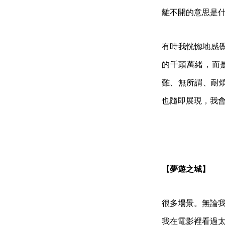
離不開的意思是什
有時我恍惚地感
的千頭萬緒，而
難、無所謂、耐
也隨即展現，我
【夢遊之城】
很多場景。無論
我在電影裡看過