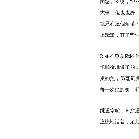
困惑。R 說，
大事，但也也許
就只有這個角落
上幾筆，有了些
R 並不刻意隱
也順從地做了的
桌的魚，仍蒸氣
每一次他的笑，
跳過寒暄，R 
這樣地活著，尤其