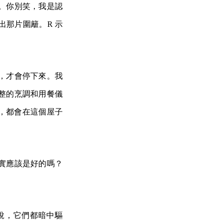
。你別笑，我是認
那片圍籬。R 示
，才會停下來。我
整的烹調和用餐儀
，都會在這個屋子
實應該是好的嗎？
說，它們都暗中驅