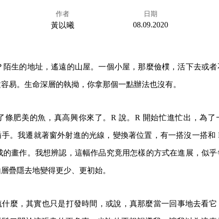
作者
日期
08.09.2020
黃以曦
呢？陌生的地址，遙遠的山屋。一個小屋，那麼儉樸，活下去或
種容易。生命深層的執拗，你拿那個一點辦法也沒有。
釣了條肥美的魚，真高興你來了。R 說。R 開始忙進忙出，為
手。我遷就著窗外射進的光線，變換著位置，有一搭沒一搭和 
完成的畫作。我想辨認，這幅作品究竟用怎樣的方式在進展，似
由層疊隱去地變得更少、更初始。
梳什麼，其實也只是打發時間，或說，真那麼當一回事地去看它