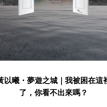
黃以曦・夢遊之城｜我被困在這
了，你看不出來嗎？