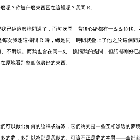
麼呢？你被什麼東西困在這裡呢？我問 R。
覺我已經這麼樣問過了，而每次問，背後心緒都有一點點位移。
是每次我想這樣問 R 時，總是同一時間就疊上了他之於這個問
煩、不耐煩。而我也會在同一刻，懊惱我的提問，但話都剛好已說
會在原地看到整個包裹好的東西。
我們可以做出如何的詮釋或編派，
它們終究是一些互相滲透的夢
太多的夢，多到以為那是我做的。
可這不正是夢的本質——全部