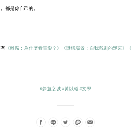
部。都是你自己的。
著有
《離席：為什麼看電影？》
《
謎樣場景：自我戲劇的迷宮》
#夢遊之城
#黃以曦
#文學