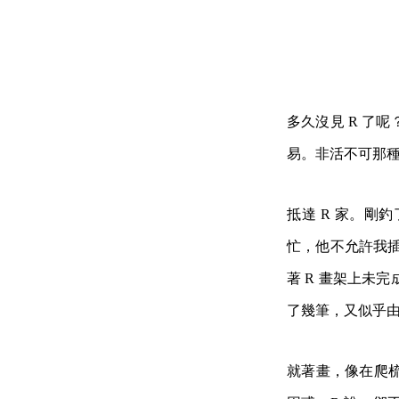
多久沒見 R 了
易。非活不可那
抵達 R 家。剛
忙，他不允許我插
著 R 畫架上未
了幾筆，又似乎
就著畫，像在爬