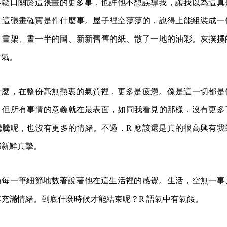
卻不鬆口關於這張畫的更多事，也許他不想誤導我，讓我以為這真
，這張畫確實是件什麼事。屋子裡空蕩蕩的，說得上能組裝成一
：畫架、畫一半的圖、新新舊舊的紙、散了一地的油彩。灰撲撲
生氣。
匿什麼，在整份毫無熱衷的氣質裡，更多是疲憊。像是這一切都是
，但所有事情的意義就在最表面，如同我看見的那樣，沒有更多
騰騰呢，也沒有更多的情緒。不過，R 應該還是真的很高興有我
都新鮮真摯。
穿過每一筆細節地數著說著他在這生活裡的感覺。生活，空無一事
充滿情緒。到底什麼時候才能結束呢？R 語氣中有氣餒。