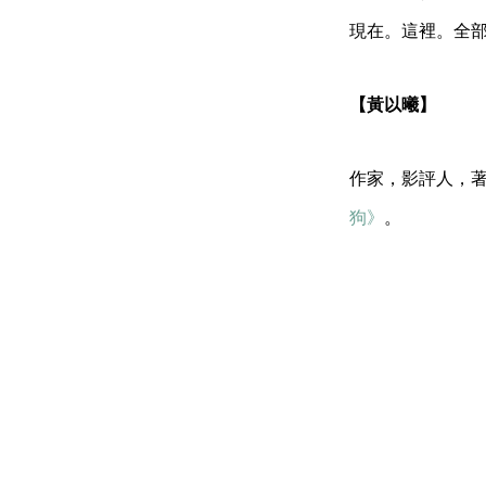
現在。這裡。全
【黃以曦】
作家，影評人，
狗》
。