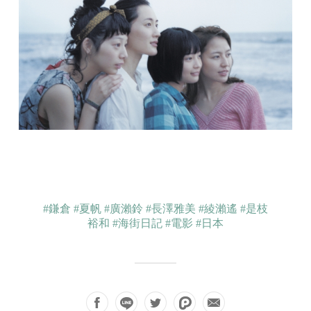
#鎌倉
#夏帆
#廣瀨鈴
#長澤雅美
#綾瀨遙
#是枝
裕和
#海街日記
#電影
#日本