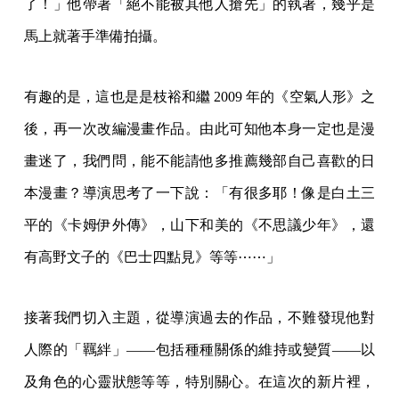
了！」他帶著「絕不能被其他人搶先」的執著，幾乎是
馬上就著手準備拍攝。
有趣的是，這也是是枝裕和繼 2009 年的《空氣人形》之
後，再一次改編漫畫作品。由此可知他本身一定也是漫
畫迷了，我們問，能不能請他多推薦幾部自己喜歡的日
本漫畫？導演思考了一下說：「有很多耶！像是白土三
平的《卡姆伊外傳》，山下和美的《不思議少年》，還
有高野文子的《巴士四點見》等等⋯⋯」
接著我們切入主題，從導演過去的作品，不難發現他對
人際的「羈絆」——包括種種關係的維持或變質——以
及角色的心靈狀態等等，特別關心。在這次的新片裡，