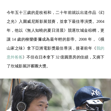
今年五十三歲的是枝裕和，二十年前就以出道作品《幻
之光》入圍威尼斯影展競賽，並拿下最佳導演獎。2004
年，他以《無人知曉的夏日清晨》競逐坎城金棕櫚，更
讓 14 歲的柳樂優彌成為最年輕的影帝。2008 年，《橫
山家之味》拿下亞洲電影獎最佳導演，接著前年《
我的
意外爸爸
》不但在日本拿下 32 億圓票房的佳績，又摘下
了坎城影展評審團大獎。