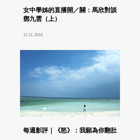
女中學姊的直播開／關：馬欣對談
鄧九雲（上）
15.11.2016
每週影評｜《怒》：我願為你翻肚