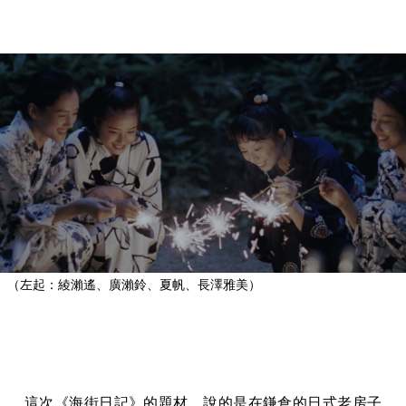
（左起：綾瀨遙、廣瀨鈴、夏帆、長澤雅美）
這次《海街日記》的題材，說的是在鎌倉的日式老房子