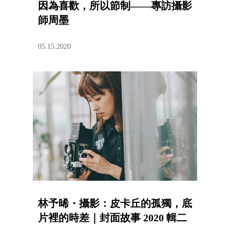
因為喜歡，所以節制——專訪攝影
師周墨
05.15.2020
林予晞・攝影：皮卡丘的孤獨，底
片裡的時差｜封面故事 2020 輯二