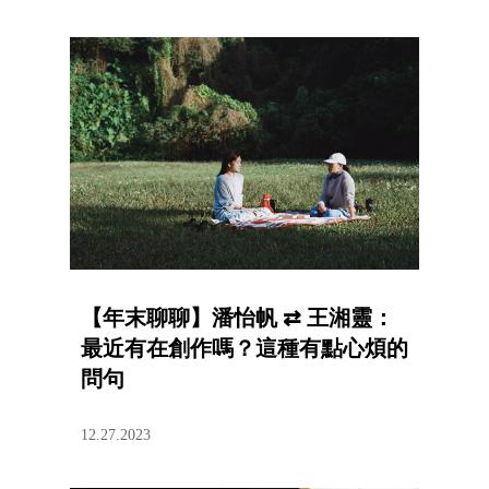
【年末聊聊】潘怡帆 ⇄ 王湘靈：
最近有在創作嗎？這種有點心煩的
問句
12.27.2023