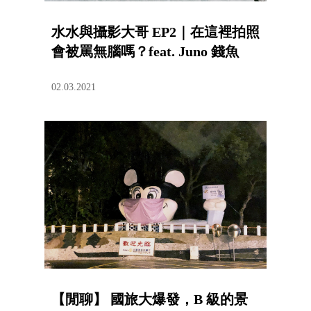
水水與攝影大哥 EP2｜在這裡拍照
會被罵無腦嗎？feat. Juno 錢魚
02.03.2021
【閒聊】 國旅大爆發，B 級的景