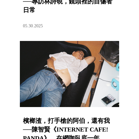
──專訪林詩硯，鏡頭裡的自傷者
日常
05.30.2025
檳榔渣，打手槍的阿伯，還有我
──陳智賢《INTERNET CAFE!
PANDA》，在網咖臥底一年