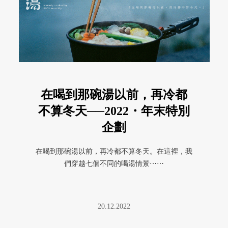
在喝到那碗湯以前，再冷都
不算冬天──2022・年末特別
企劃
在喝到那碗湯以前，再冷都不算冬天。在這裡，我
們穿越七個不同的喝湯情景⋯⋯
20.12.2022