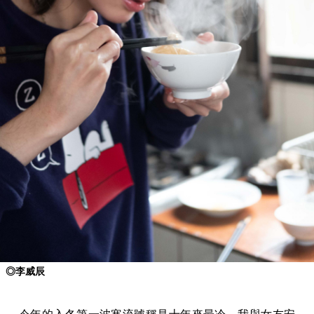
◎
李威辰