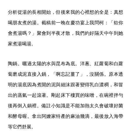
分析從湯的長相開始，但後來我的心裡想的全是：真想
喝朋友煮的湯。截稿前一晚在慶功宴上我問柯：「欸你
會煮湯嗎？」聚會到半夜才散，我們約好隔天中午到她
家煮湯喝湯。
陶鍋。曬過太陽的水與昆布為底。洋蔥、紅蘿蔔和白蘿
蔔磨成泥直接入鍋，「啊忘記薑了」，沒關係。原本透
明的湯底因為煮開的泥與細沫跟著變得乳白濃稠，和冒
出的蒸氣一起滾著。剛起床下樓買的味噌，在碗裡拌勻
後再倒入鍋裡。備註小知識是不能加熱太久會破壞好菌
和酵母喔。拿出阿嬤家特產的麻油幾滴，最後放入海帶
等它們舒展。