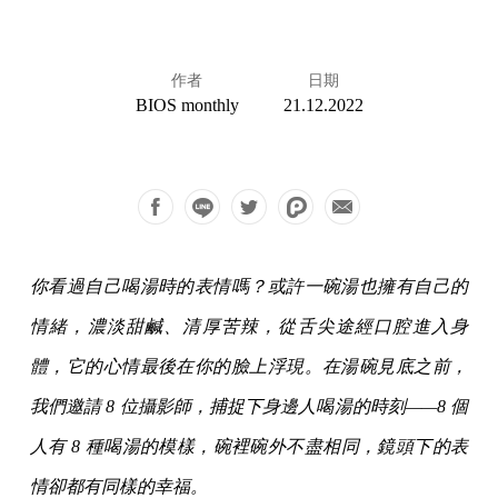
作者
日期
BIOS monthly
21.12.2022
你看過自己喝湯時的表情嗎？或許一碗湯也擁有自己的
情緒，濃淡甜鹹、清厚苦辣，從舌尖途經口腔進入身
體，它的心情最後在你的臉上浮現。在湯碗見底之前，
我們邀請 8 位攝影師，捕捉下身邊人喝湯的時刻——8 個
人有 8 種喝湯的模樣，碗裡碗外不盡相同，鏡頭下的表
情卻都有同樣的幸福。