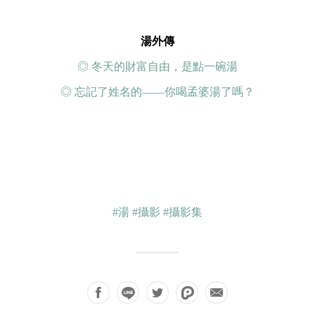
湯外傳
◎ 冬天的財富自由，是點一碗湯
◎ 忘記了姓名的——你喝孟婆湯了嗎？
#湯
#攝影
#攝影集