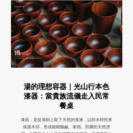
湯的理想容器｜光山行本色
漆器：當貴族流儀走入民常
餐桌
漆器，是從漆樹上取下天然的漆液，以防水特性來
保護木頭，形成能耐酸鹼、耐熱、防菌的天然塗