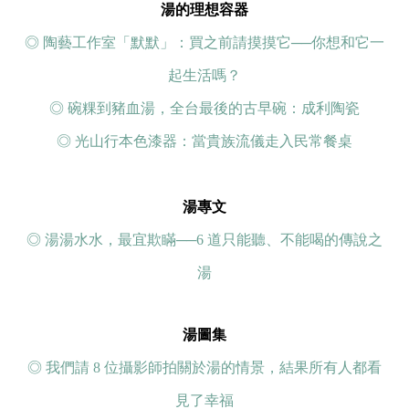
湯的理想容器
◎ 陶藝工作室「默默」：買之前請摸摸它──你想和它一
起生活嗎？
◎ 碗粿到豬血湯，全台最後的古早碗：成利陶瓷
◎ 光山行本色漆器：當貴族流儀走入民常餐桌
湯專文
◎ 湯湯水水，最宜欺瞞──6 道只能聽、不能喝的傳說之
湯
湯圖集
◎ 我們請 8 位攝影師拍關於湯的情景，結果所有人都看
見了幸福