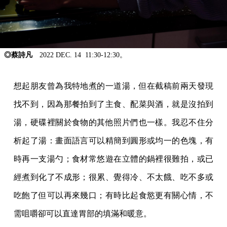
◎蔡詩凡
2022 DEC. 14 11:30-12:30。
想起朋友曾為我特地煮的一道湯，但在截稿前兩天發現
找不到，因為那餐拍到了主食、配菜與酒，就是沒拍到
湯，硬碟裡關於食物的其他照片們也一樣。我忍不住分
析起了湯：畫面語言可以精簡到圓形或均一的色塊，有
時再一支湯勺；食材常悠遊在立體的鍋裡很難拍，或已
經煮到化了不成形；很累、覺得冷、不太餓、吃不多或
吃飽了但可以再來幾口；有時比起食慾更有關心情，不
需咀嚼卻可以直達胃部的填滿和暖意。