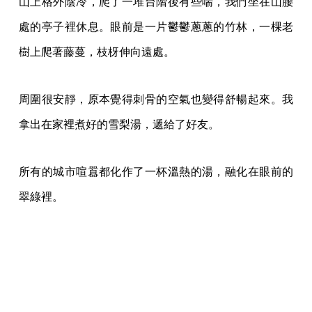
山上格外陰冷，爬了一堆台階後有些喘，我們坐在山腰
處的亭子裡休息。眼前是一片鬱鬱蔥蔥的竹林，一棵老
樹上爬著藤蔓，枝枒伸向遠處。
周圍很安靜，原本覺得刺骨的空氣也變得舒暢起來。我
拿出在家裡煮好的雪梨湯，遞給了好友。
所有的城市喧囂都化作了一杯溫熱的湯，融化在眼前的
翠綠裡。