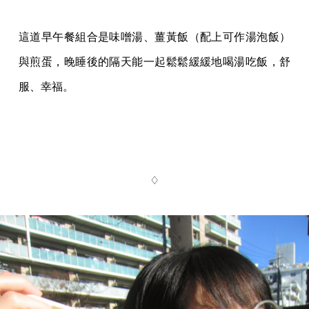
這道早午餐組合是味噌湯、薑黃飯（配上可作湯泡飯）
與煎蛋，晚睡後的隔天能一起鬆鬆緩緩地喝湯吃飯，舒
服、幸福。
♢