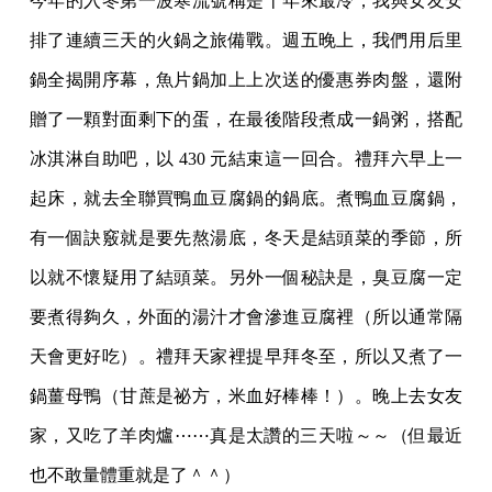
今年的入冬第一波寒流號稱是十年來最冷，我與女友安
排了連續三天的火鍋之旅備戰。週五晚上，我們用后里
鍋全揭開序幕，魚片鍋加上上次送的優惠券肉盤，還附
贈了一顆對面剩下的蛋，在最後階段煮成一鍋粥，搭配
冰淇淋自助吧，以 430 元結束這一回合。禮拜六早上一
起床，就去全聯買鴨血豆腐鍋的鍋底。煮鴨血豆腐鍋，
有一個訣竅就是要先熬湯底，冬天是結頭菜的季節，所
以就不懷疑用了結頭菜。另外一個秘訣是，臭豆腐一定
要煮得夠久，外面的湯汁才會滲進豆腐裡（所以通常隔
天會更好吃）。禮拜天家裡提早拜冬至，所以又煮了一
鍋薑母鴨（甘蔗是祕方，米血好棒棒！）。晚上去女友
家，又吃了羊肉爐⋯⋯真是太讚的三天啦～～（但最近
也不敢量體重就是了＾＾）