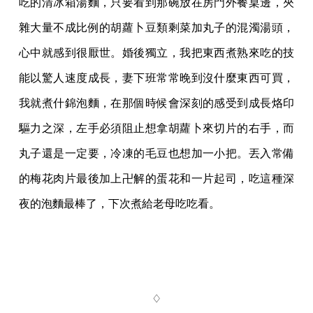
吃的清冰箱湯麵，只要看到那碗放在房門外餐桌邊，夾
雜大量不成比例的胡蘿卜豆類剩菜加丸子的混濁湯頭，
心中就感到很厭世。婚後獨立，我把東西煮熟來吃的技
能以驚人速度成長，妻下班常常晚到沒什麼東西可買，
我就煮什錦泡麵，在那個時候會深刻的感受到成長烙印
驅力之深，左手必須阻止想拿胡蘿卜來切片的右手，而
丸子還是一定要，冷凍的毛豆也想加一小把。丟入常備
的梅花肉片最後加上卍解的蛋花和一片起司，吃這種深
夜的泡麵最棒了，下次煮給老母吃吃看。
♢