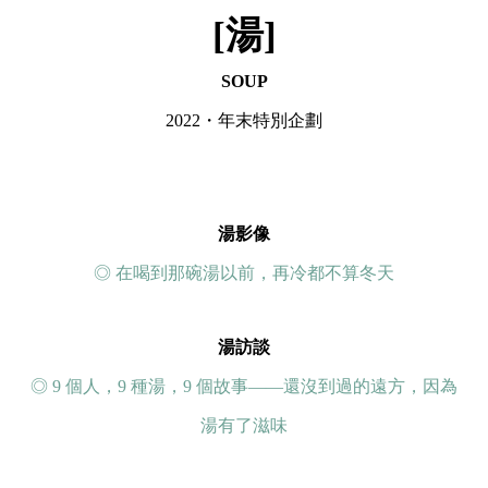
[湯]
SOUP
2022・年末特別企劃
湯影像
◎ 在喝到那碗湯以前，再冷都不算冬天
湯訪談
◎ 9 個人，9 種湯，9 個故事——還沒到過的遠方，因為
湯有了滋味