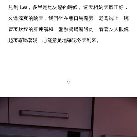
見到 Lea，多半是她失戀的時候。這天相約天氣正好，
久違涼爽的陰天，我們坐在巷口馬路旁，老闆端上一碗
冒著炊煙的肝連湯和一盤熱騰騰嘴邊肉，看著友人眼鏡
起著霧喝著湯，心滿意足地確認冬天到來。
♢