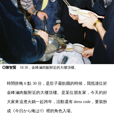
◎陳智賢
18:30，金峰滷肉飯附近的大樓頂樓。
時間傍晚 6 點 30 分，是肚子最飢餓的時候，我抵達位於
金峰滷肉飯附近的大樓頂樓。是某位朋友家，今天約好
大家來這煮火鍋一起跨年，活動還有 dress code，要裝扮
成《今日から俺は!!》裡的角色入場。