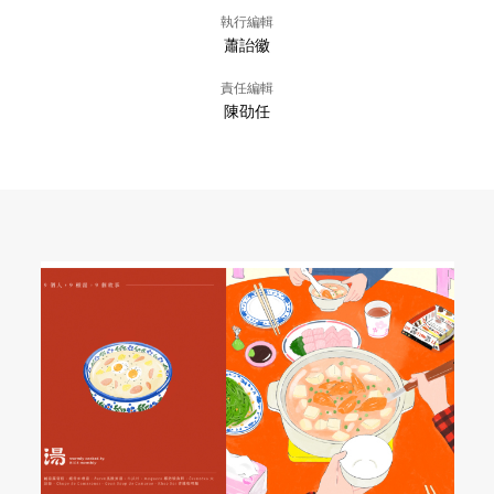
執行編輯
蕭詒徽
責任編輯
陳劭任