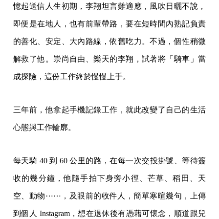
憶起送信人生初期，李翔坦言難適應，風吹日曬不說，
即便是在地人，也有前輩帶路，要在短時間內熟記負責
的善化、安定、大內路線，依舊吃力。不過，個性稍微
解救了他。崇尚自由、樂天的李翔，試著將「騎車」當
成探險，這份工作終於慢慢上手。
三年前，他拿起手機記錄工作，就此改變了自己的生活
心態與工作輪廓。
每天騎 40 到 60 公里的路，在每一次交投掛號、等待簽
收的幾分鐘，他隨手拍下身旁小徑、芒草、稻田、天
空、動物⋯⋯，及眼前的收件人，簡單寒暄幾句，上傳
到個人 Instagram，想在退休後有憑藉可懷念，順道跟兒