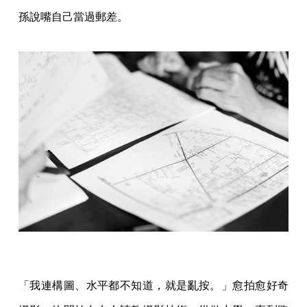
孫說嘴自己當過郵差。
「我連構圖、水平都不知道，就是亂按。」愈拍愈好奇