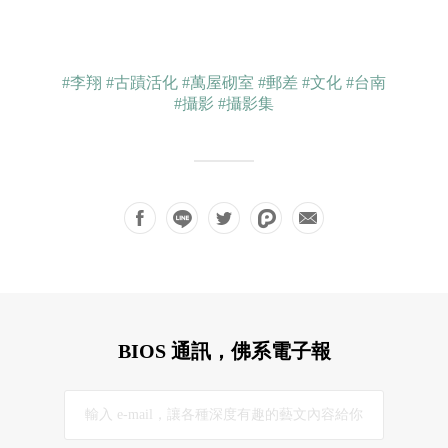
#李翔
#古蹟活化
#萬屋砌室
#郵差
#文化
#台南
#攝影
#攝影集
BIOS 通訊，佛系電子報