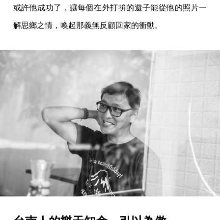
或許他成功了，讓每個在外打拚的遊子能從他的照片一
解思鄉之情，喚起那義無反顧回家的衝動。