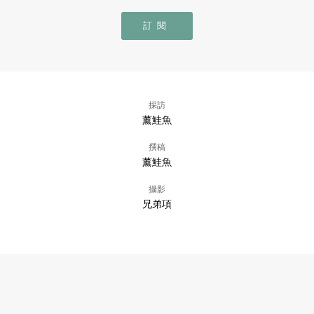
訂閱
採訪
薰鮭魚
撰稿
薰鮭魚
攝影
兄弟項