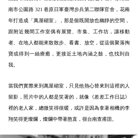
南市公園路 321 巷原日軍臺灣步兵第二聯隊官舍，花兩
年打造成「萬屋砌室」，那是個既開放也幽靜的空間，
跟附近幾間工作室偶有展覽、市集、工作坊，讓移動
者、在地人都能來散散步、看書、放空，從這個聚落掏
寶或得到一絲療癒，更接近土地內涵之餘，也找到自
我。
當我們實際來到萬屋砌室，只見他熱心替來到這裡的人
留影，照片中的人都是笑著的，就像《差差工作日誌》
裡的老人家，總微笑得很暖，或許是因為拿著相機的李
翔笑得更燦爛，燦爛中帶著憨直，很台南查甫囝。