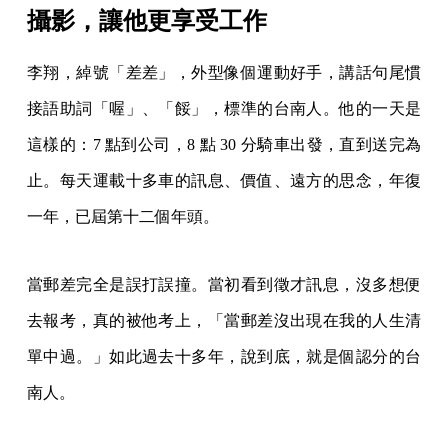
攝影，讓他更享受工作
李翔，綽號「差差」，外型像個運動好手，講話句尾慣
接語助詞「喔」、「餒」，標準的台南人。他的一天是
這樣的：7 點到公司，8 點 30 分騎車出發，直到送完為
止。每天運載十多車的訊息、價值、遠方的思念，年復
一年，已屆第十二個年頭。
當郵差完全是誤打誤撞。當初看到徵才訊息，沒多想便
去報考，真的被他考上，「當郵差沒出現在我的人生清
單中過。」如此過去十多年，說到底，就是個認分的台
南人。