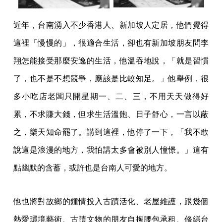
近年，台南湧入不少香港人、新加坡人定居，他們覺得
這裡「慢慢的」，很適合生活，卻也有新加坡朋友問李
翔怎能接受那麼安逸的生活，他溫吞地說，「就是習慣
了，也不是不想競爭，應該是比較知足。」他舉例，很
多小吃店老闆只開星期一、二、三，不用天天做得好
累，不求賺大錢，但求生活溫飽、日子舒心，一言以蔽
之，樂天知命罷了。講到這裡，他停了一下，「我不敢
說這是浪漫的地方，我怕講太多會被別人憧憬。」這有
點幽默的含蓄，或許也是台南人可愛的地方。
他也將對故鄉的鍾情投入古蹟活化、老屋維護，跟幾個
熱愛環境藝術、古蹟文物的朋友自掏腰包承租、修繕台