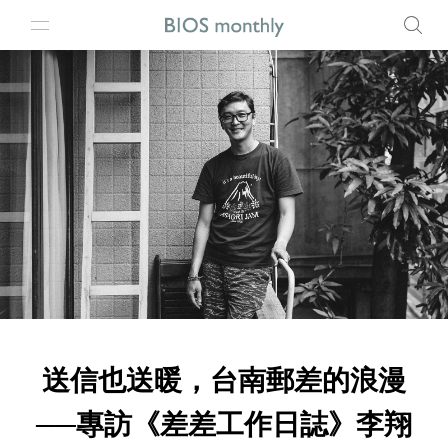
送信也送暖，台南郵差的浪漫
──專訪《差差工作日誌》李翔