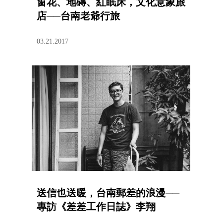
窗花、地磚、紅眠床，文化意象旅
店──台南老爺行旅
03.21.2017
送信也送暖，台南郵差的浪漫──
專訪《差差工作日誌》李翔