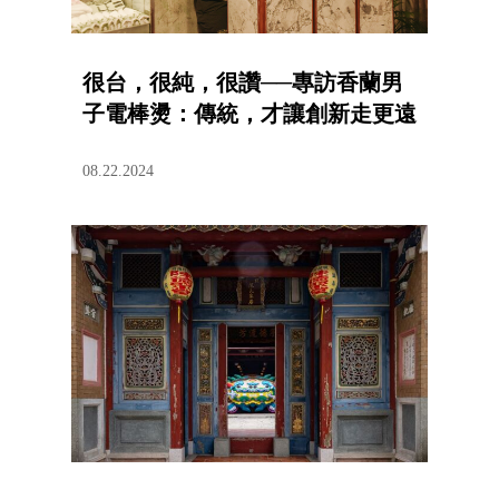
很台，很純，很讚──專訪香蘭男
子電棒燙：傳統，才讓創新走更遠
08.22.2024