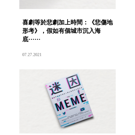
喜劇等於悲劇加上時間：《悲傷地
形考》，假如有個城市沉入海
底⋯⋯
07.27.2021