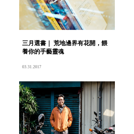
三月選書｜ 荒地邊界有花開，餵
養你的手藝靈魂
03.31.2017