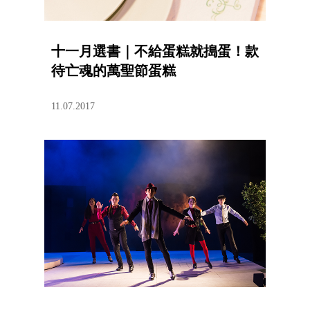
十一月選書｜不給蛋糕就搗蛋！款
待亡魂的萬聖節蛋糕
11.07.2017