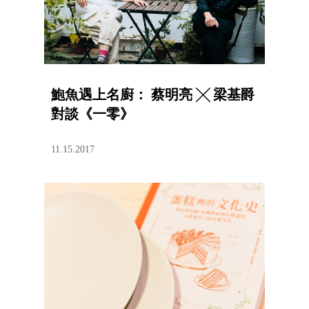
鮑魚遇上名廚： 蔡明亮 ╳ 梁基爵
對談《一零》
11.15.2017