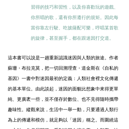
習得的技巧和習性，以及你喜歡玩的遊戲、
你所唱的歌，還有你所遵行的規矩。因此每
當你靠左行駛、吃披薩配可樂，哼唱某首歌
的旋律，甚至握手，都在跟迷因打交道。
這本書可以說是一趟重新認識迷因與人類的旅途。作者
蘇珊・布拉克莫，把一切回溯理查・道金斯在《自私的
基因》一書中對迷因最初的定義：人類社會裡文化傳遞
的基本單位。由此談起，迷因的面貌比想象中來得更單
純、更廣袤一些，並不僅存於數位、也不見得隨時攜帶
趣味性。縱觀來說，生活中一舉一動，只要通過人類行
為上的傳遞和模仿，就足夠以「迷因」稱之。而圍繞這