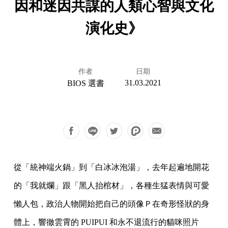
因和迷因共謀的人類心智與文化
演化史》
作者
日期
31.03.2021
BIOS 選書
從「統神端火鍋」到「白冰冰泡湯」，去年起遍地開花
的「我就爛」跟「黑人抬棺材」，各種生猛表情與可愛
懶人包，政治人物開始把自己的頭像Ｐ在奇形怪狀的身
體上，響徹雲霄的 PUIPUI 和永不退流行的貓咪照片