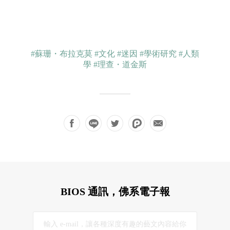
#蘇珊・布拉克莫
#文化
#迷因
#學術研究
#人類
學
#理查・道金斯
BIOS 通訊，佛系電子報