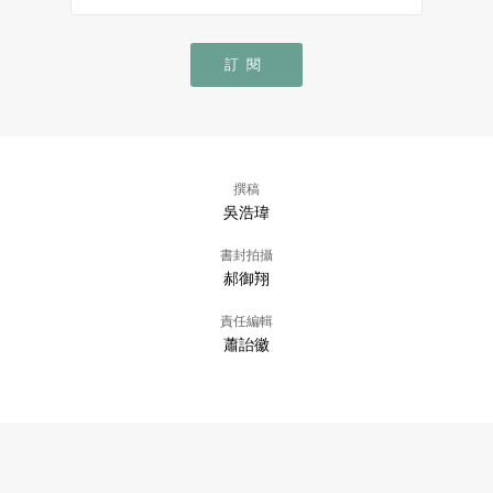
訂閱
撰稿
吳浩瑋
書封拍攝
郝御翔
責任編輯
蕭詒徽