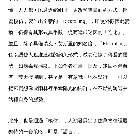
懂，人人都可以通過縮網址、更改預覽畫面的方式，輕
鬆模仿，製作出全新的「Rickrolling」，即使外觀因此變
換，仍保有其形式與手段，從而達成迷因的「進化」。
並且，除了具備瑞克・艾斯里的知名度，「Rickrolling」
也以誘使人點進連結的釣魚形式，成功佔據了傳遞的優
勢，如病毒般擴散。正如作者在書中提及，迷因不但自
有一套天擇機制，甚至是「有意識」地在繁衍——可以
把它們想像成雨林裡爭奪陽光的樹群，在不斷的淘選中
站穩自身的態勢。
此外，也是通過「模仿」，人類發展出了億萬物種裡最
獨特的一套策略，即是「語言」。