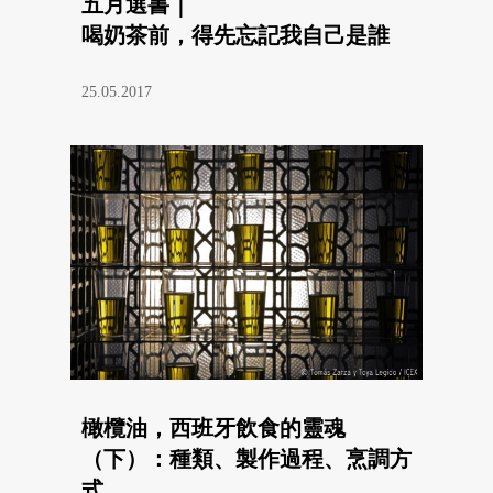
五月選書｜
喝奶茶前，得先忘記我自己是誰
25.05.2017
橄欖油，西班牙飲食的靈魂
（下）：種類、製作過程、烹調方
式