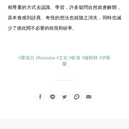
相尊重的方式去認識、學習，許多疑問自然就會解開，
原本會感到訝異、奇怪的想法也就隨之消失，同時也減
少了彼此間不必要的歧視和紛爭。
#齋戒月
#Ramadan
#文化
#飲食
#穆斯林
#伊斯
蘭