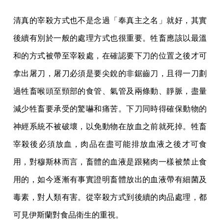
清真的宰殺方式也不是念過「奉真主之名」就好，其實
後續有別於一般的處理方式也很重要。牲畜應該以最溫
和的方式被帶至宰殺處，在確認要下刀的位置之後才可
拿出屠刀，屠刀必須是要尖銳的非鋸齒刀，且得一刀劃
過牲畜喉頭至頸部的食管、氣管及兩條動、靜脈，盡量
減少牲畜要承受的驚嚇和痛苦。下刀同時得確保動物的
神經系統不被破壞，以免動物在放血之前就死掉。牲畜
宰殺後必須放血，肉品在盡可能排放血液之後才可食
用，對穆斯林而言，畜體的血液是跟豬肉一樣被禁止食
用的，如今逐漸有事實證明畜體放出的血液帶有細菌及
毒素，對人類有害。從宰殺方式到後續的肉品處理，都
可見伊斯蘭對食品衛生的重視。