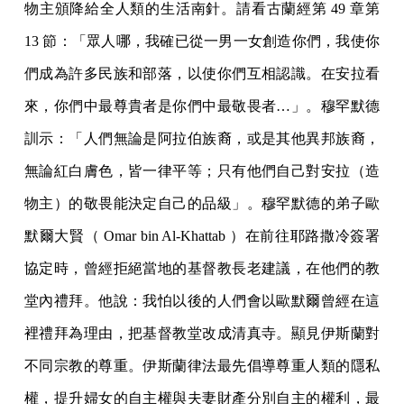
物主頒降給全人類的生活南針。請看古蘭經第 49 章第
13 節：「眾人哪，我確已從一男一女創造你們，我使你
們成為許多民族和部落，以使你們互相認識。在安拉看
來，你們中最尊貴者是你們中最敬畏者…」。穆罕默德
訓示：「人們無論是阿拉伯族裔，或是其他異邦族裔，
無論紅白膚色，皆一律平等；只有他們自己對安拉（造
物主）的敬畏能決定自己的品級」。穆罕默德的弟子歐
默爾大賢（ Omar bin Al-Khattab ）在前往耶路撒冷簽署
協定時，曾經拒絕當地的基督教長老建議，在他們的教
堂內禮拜。他說：我怕以後的人們會以歐默爾曾經在這
裡禮拜為理由，把基督教堂改成清真寺。顯見伊斯蘭對
不同宗教的尊重。伊斯蘭律法最先倡導尊重人類的隱私
權，提升婦女的自主權與夫妻財產分別自主的權利，最