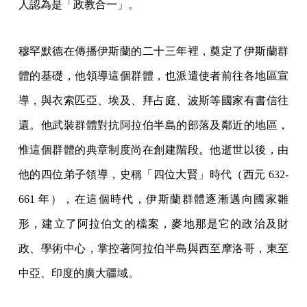
人認為是「政教合一」。
穆罕默德在傳播伊斯蘭的二十三年裡，奠定了伊斯蘭群
體的基礎，他領導這個群體，也派遣使者前往各地區宣
導，與衣索匹亞、埃及、拜占庭、波斯等國家有書信往
還。他武裝群體對抗阿拉伯半島的部落及鄰近的地區，
惟這個群體的典章制度尚在創建階段。他逝世以後，由
他的四位弟子領導，史稱「四位大賢」時代（西元 632-
661 年），在這個時代，伊斯蘭群體逐漸邁向國家雛
形，建立了阿拉伯文的檔案，麥地那是它的政治及財
政、學術中心，掌控著阿拉伯半島與西至摩洛哥，東至
中亞、印度的廣大疆域。