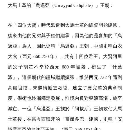
大馬士革的「烏邁亞（Umayyad Caliphate）」王朝：
在「四位大賢」時代派遣到大馬士革的總督開始建國，
後來由他的兄弟與子姪們繼承，因為他們是麥加的「烏
邁亞」族人，因此史稱「烏邁亞」王朝，中國史稱白衣
大食（西元 660-750 年），共有十四位君王。大賢阿里
的次子胡笙不幸於西元 680 年被殺，衍生了「什葉
派」。這個朝代的疆域繼續擴張，惟於西元 732 年遭到
高盧阻擋，未繼續挺進歐陸。建立了更完整的典章制
度，學術也逐漸穩定發展，惟境內反對聲浪高漲，終至
滅亡。一位「烏邁亞」王族於「阿拔斯」王朝攻佔大馬
士革後，在當今西班牙的「哥爾多巴」建國，史稱「安
塔露西亞的烏邁亞王朝」（西元 756-1031 年）。