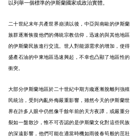
以列舉一個標準的伊斯蘭國家或政治實體。
二十世紀末年共產世界崩潰以後，中亞與南歐的伊斯蘭
族群逐漸恢復他們的傳統宗教信仰，迅速的與其他地區
的伊斯蘭民族進行交流。世人對能源需求的增加，使得
盛產石油的中東地區迅速興起，不幸也凸顯了地區性的
衝突。
大部分伊斯蘭地區於二十世紀中期方纔逐漸脫離列強殖
民統治，受到內亂外侮嚴重影響，雖然今天的伊斯蘭世
界在許多人眼中仍然像千餘年前的天方夜譚，或嚴重分
裂如一盤散沙，惟不可否認的是伊斯蘭文化對這些民族
的深遠影響，他們可能在適當時機如雨後春筍般的茁壯