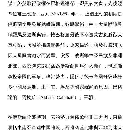
謀，終於取得政權在巴格達建都，即黑衣大食，先後經
37位君王統治（西元 749-1258 年）。這個王朝的初期是
伊斯蘭文明發展鼎盛時期，鼓勵學術自由，大量翻譯希
臘羅馬及波斯典籍，惟巴格達最後不幸遭蒙古忽必烈大
軍攻陷，屠城並搗毀圖書館，史家描述：幼發拉底河水
因大量圖書泡水而變黑。突厥、波斯等中亞民族及非洲
北部、西部與東部民族為伊斯蘭世界注入新血，也逐漸
掌控帝國的軍事、政治勢力，隱伏了後來帝國分裂成許
多小國及波斯、土耳其、埃及等國家崛起的原因。巴格
達的「阿拔斯（Abbasid Caliphate）」王朝：
在伊斯蘭全盛時期，它的勢力遍佈歐亞非三大洲，東邊
囊括中南亞直達中國邊境，西邊涵蓋北非與西非到達大