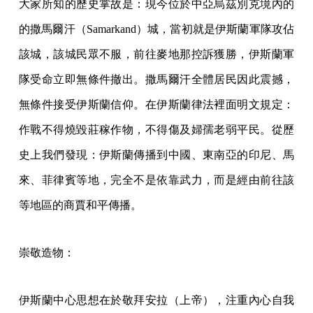
大家所知的歷史掌故是：現今位於中亞烏茲別克境內的
的撒馬爾汗（Samarkand）城，當初就是伊斯蘭軍隊攻佔
該城，該城民眾不服，前往麥地那控訴獲勝，伊斯蘭軍
隊受命立即無條件撤出。撒馬爾汗全體居民因此震撼，
無條件接受伊斯蘭信仰。在伊斯蘭律法裡面明文規定：
作戰不得燒毀莊稼作物，不得傷及婦孺老弱平民。從歷
史上我們發現：伊斯蘭傳播到中國、東南亞的印尼、馬
來、菲律賓等地，完全不是依靠武力，而是經由前往該
等地區的商賈和平傳播。
崇敬造物：
伊斯蘭中心思想在於敬拜安拉（上帝），注重內心自我