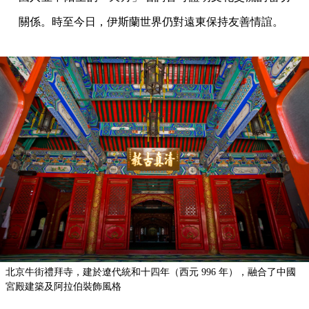
關係。時至今日，伊斯蘭世界仍對遠東保持友善情誼。
北京牛街禮拜寺，建於遼代統和十四年（西元 996 年），融合了中國
宮殿建築及阿拉伯裝飾風格