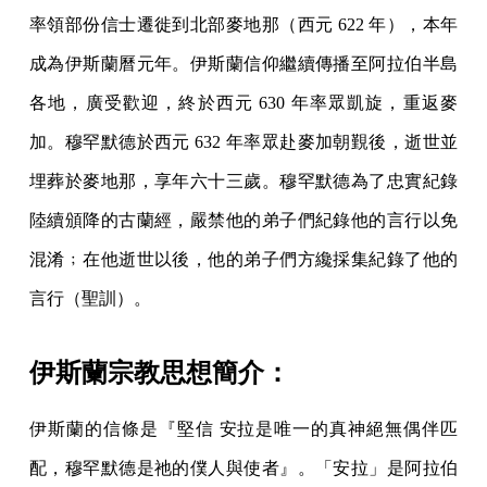
率領部份信士遷徙到北部麥地那（西元 622 年），本年
成為伊斯蘭曆元年。伊斯蘭信仰繼續傳播至阿拉伯半島
各地，廣受歡迎，終於西元 630 年率眾凱旋，重返麥
加。穆罕默德於西元 632 年率眾赴麥加朝覲後，逝世並
埋葬於麥地那，享年六十三歲。穆罕默德為了忠實紀錄
陸續頒降的古蘭經，嚴禁他的弟子們紀錄他的言行以免
混淆﹔在他逝世以後，他的弟子們方纔採集紀錄了他的
言行（聖訓）。
伊斯蘭宗教思想簡介：
伊斯蘭的信條是『堅信 安拉是唯一的真神絕無偶伴匹
配，穆罕默德是祂的僕人與使者』。「安拉」是阿拉伯