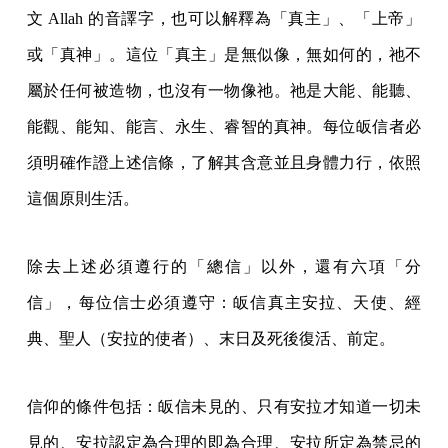
文 Allah 的音譯字，也可以解釋為「真主」、「上帝」
或「真神」。這位「真主」是無似像，無如何的，祂不
屬於任何被造物，也沒有一物像祂。祂是大能、能聽、
能觀、能知、能言、永生、睿智的真神。每位皈信者必
須明確作證上述信條，了解其含意並且身體力行，依照
這個原則生活。
除去上述必須遵行的「總信」以外，還有六項「分
信」，每位信士必須遵守：皈信真主安拉、天使、經
典、聖人（安拉的使者）、末日及死後復活、前定。
信仰的條件包括：皈信未見的、只有安拉才知道一切未
見的、安拉認定為合理的即為合理、安拉所定為禁忌的