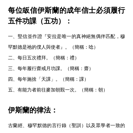
每位皈信伊斯蘭的成年信士必須履行
五件功課（五功）：
一、堅信並作證『安拉是唯一的真神絕無偶伴匹配，穆
罕默德是祂的僕人與使者』。（簡稱：唸）
二、每日五次禮拜。（簡稱：禮）
三、每年履行齋戒月功課。（簡稱：齋）
四、每年施捨「天課」。（簡稱：課）
五、有能力者前往麥加朝覲一次。（簡稱：朝）
伊斯蘭的律法：
古蘭經、穆罕默德的言行錄（聖訓）以及眾學者一致的