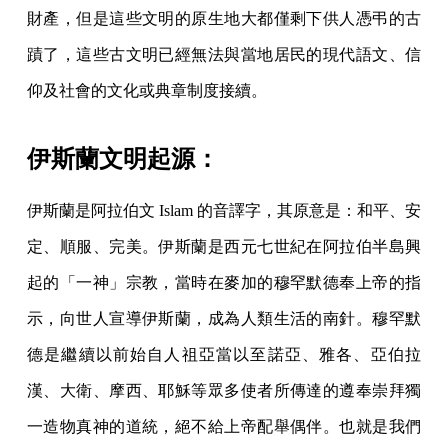
財產，但是這些文明的原生地大都僅剩下供人憑弔的古
蹟了，這些古文明已經無法與當地居民的現代語文、信
仰及社會的文化或典章制度接續。
伊斯蘭文明起源：
伊斯蘭是阿拉伯文 Islam 的音譯字，其原意是：和平、安
定、順服、完美。伊斯蘭是西元七世紀在阿拉伯半島興
起的「一神」宗教，當時在麥加的穆罕默德奉上帝的指
示，向世人宣導伊斯蘭，成為人類生活的南針。穆罕默
德是繼續以前始自人祖亞當以至諾亞、雅各、亞伯拉
漢、大衛、摩西、耶穌等眾多使者所傳達的遵奉崇拜獨
一造物真神的道統，絕不給上帝配舉偶伴。也就是我們