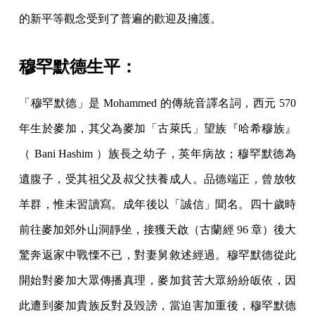
的新平等觀念受到了普遍的歡迎及擁護。
穆罕默德生平：
「穆罕默德」是 Mohammed 的傳統音譯名詞，西元 570
年生於麥加，其父為麥加「古萊氏」望族『哈希穆族』
（ Bani Hashim ）族長之幼子，英年病故；穆罕默德為
遺腹子，受其祖父及叔父扶養成人。品德端正，曾放牧
羊群，惟未習讀寫。成年後以「誠信」聞名。四十歲時
前往麥加郊外山洞靜坐，接獲天啟（古蘭經 96 章）後大
驚奔返家中戰慄不已，對妻舅敘述經過。穆罕默德從此
開始對麥加大眾傳播真理，麥加貧苦大眾紛紛皈依，因
此遭到麥加貴族反對及毀謗，當迫害加重後，穆罕默德