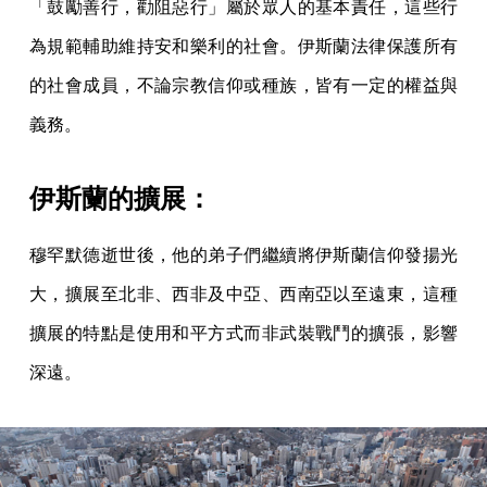
「鼓勵善行，勸阻惡行」屬於眾人的基本責任，這些行
為規範輔助維持安和樂利的社會。伊斯蘭法律保護所有
的社會成員，不論宗教信仰或種族，皆有一定的權益與
義務。
伊斯蘭的擴展：
穆罕默德逝世後，他的弟子們繼續將伊斯蘭信仰發揚光
大，擴展至北非、西非及中亞、西南亞以至遠東，這種
擴展的特點是使用和平方式而非武裝戰鬥的擴張，影響
深遠。