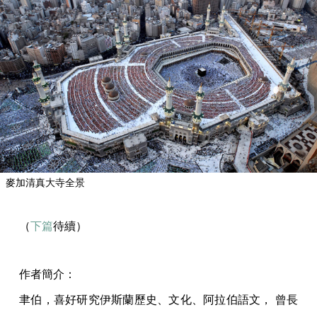
麥加清真大寺全景
（
下篇
待續）
作者簡介：
聿伯，喜好研究伊斯蘭歷史、文化、阿拉伯語文， 曾長