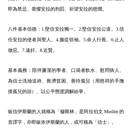
即為禁忌、畏懼安拉的刑罰、祈望安拉的慈憫。
八件基本信德：1.堅信安拉獨一。2.堅信安拉公道。3.信
任安拉的使者與聖人。4.服從領袖。5.命人行善。6.止人
做惡。7.遠奸。8.近賢。
基本義務：陪伴廉潔的學者、口渴者飲水、慰問病人、
為信士洗殮送終、救濟貧困、善待孤兒（用慈祥的手撫
摸孤兒的頭）、以公平態度調解紛爭。
皈信伊斯蘭的人就稱為「穆斯林」是阿拉伯文 Muslim 的
音譯字，亦即皈依伊斯蘭的人，或可稱為「信士」。