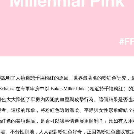
報導說明了人類迷戀千禧粉紅的原因。世界最著名的粉紅色研究，是 1
er Schauss 在海軍牢房中以 Baker-Miller Pink（相近於千禧
顏色大大降低了牢房內囚犯的血壓與攻擊行為。這個結果是否也
護者」這樣的印象，將粉紅色透過溫柔、平靜與女性形象締結？
粉紅色的某項製品，是否可以讓事情進展更順利？」比如有人用
答者。不分性別地，人人都對粉紅色好奇，正因為粉紅色難以被