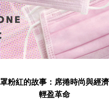
罩粉紅的故事：席捲時尚與經濟
輕盈革命