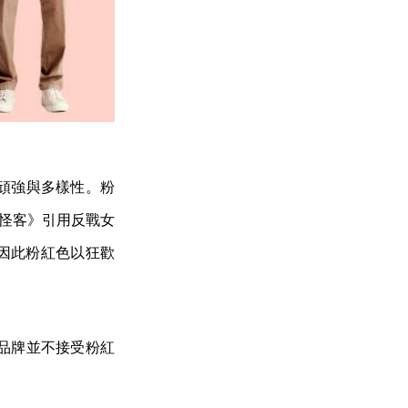
頑強與多樣性。粉
怪客》引用反戰女
，因此粉紅色以狂歡
之前品牌並不接受粉紅