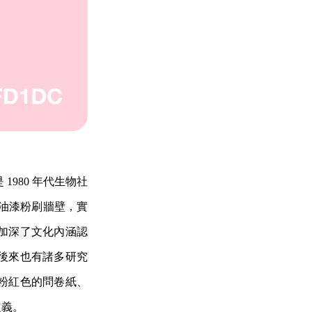
980 年代生物社
粉紅）的油漆粉刷牆壁，實
加深了文化內涵認
後來也有諸多研究
粉紅色的問卷紙、
定義。