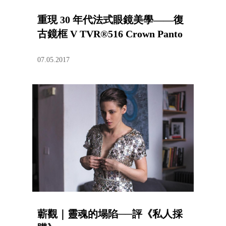
重現 30 年代法式眼鏡美學——復
古鏡框 V TVR®516 Crown Panto
07.05.2017
蘄觀｜靈魂的塌陷──評《私人採