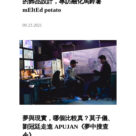
的飾品設計，專訪融化馬鈴薯
mEltEd potato
09.23.2021
夢與現實，哪個比較真？莫子儀、
劉冠廷走進 APUJAN《夢中搜查
令》