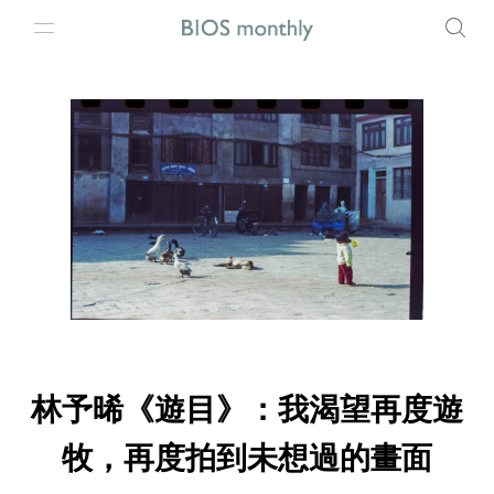
林予晞《遊目》：我渴望再度遊
牧，再度拍到未想過的畫面