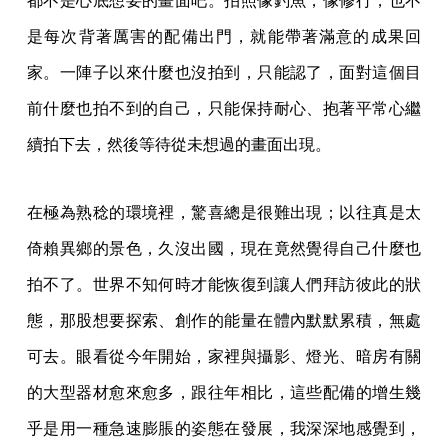
都不是心底想要的畫面吧。拍照像釣魚，像修行，也不
是每次背著厲害的配備出門，就能帶著滿意的成果回
家。一陣子以來什麼也沒拍到，只能認了，面對這個目
前什麼也拍不到的自己，只能保持耐心、抱著平常心繼
續拍下去，然後等待從未想過的畫面出現。
在極為熟稔的環境裡，驚喜總是很難出現；以往真是太
倚賴異鄉的景色，久沒出國，現在竟然覺得自己什麼也
拍不了。世界不知何時才能恢復到讓人們拜訪彼此的狀
態，那股想要探索、創作的能量在體內默默累積，無處
可去。眼看從今年開始，家裡與攝影、燈光、暗房有關
的大型器材愈來愈多，跟往年相比，這些配備的增生幾
乎是用一種急速膨脹的姿態在發展，我深深地感覺到，