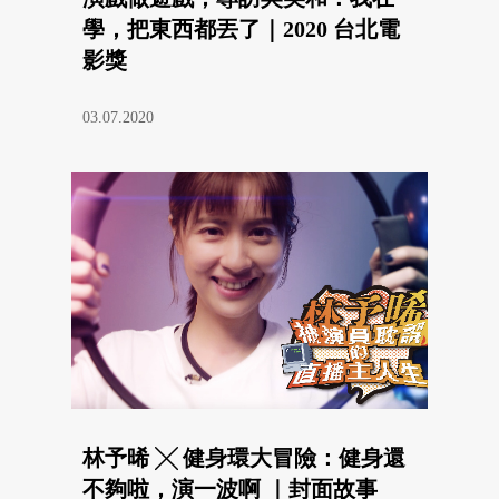
學，把東西都丟了｜2020 台北電
影獎
03.07.2020
林予晞 ╳ 健身環大冒險：健身還
不夠啦，演一波啊 ｜封面故事