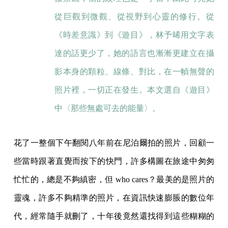
從巨觀到微觀、從視野到心靈的修行。從
《時差意識》到《遊目》，林予晞用文字表
達的話更少了，她的語言也漸漸更建立在攝
影本身的顆粒、線條、對比，在一幀無聲的
照片裡，一切正在發生。本文選自《遊目》
中〈那些無處可去的能量〉。
花了一整個下午翻閱八年前在尼泊爾拍的照片，回顧一
些當時跟著直覺而按下的快門，許多構圖在旅途中匆匆
忙忙的，總是不夠縝密，但 who cares？最美的是照片的
靈魂，許多不夠精準的照片，在資訊快速膨脹的數位年
代，經常隨手就刪了，十年後竟然還找得到這些糊糊的