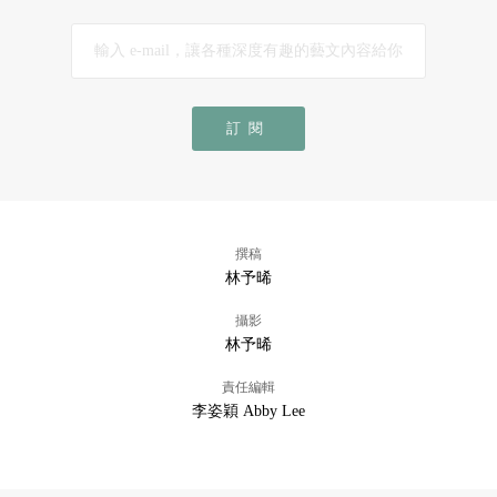
訂閱
撰稿
林予晞
攝影
林予晞
責任編輯
李姿穎 Abby Lee