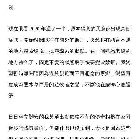
別。
現在眼看 2020 年過了一半，原本得意的我竟然出現禁斷
症狀，開始翻閱以往在國外的照片，懷念起在語言不通
的地方摸索環境、找尋線索的狀態。在一個熟悉老練的
地方待久了，固定不變的狀態幾乎快要變成禁錮。我渴
望暫時離開這因為過於親近而不再想念的家鄉，渴望再
度成為逐水草而居的遊牧者之聲，不斷地在腦海心底迴
盪。
日日坐立難安的我甚至出動價格不菲的傳奇相機在家附
近步行找尋畫面，但卻什麼也沒拍到，大概是因為這些