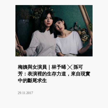
梅姨與女演員｜林予晞 ╳ 孫可
芳：表演裡的生存力道，來自現實
中的斷尾求生
29.11.2017