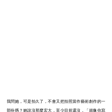
我問她，可是拍久了，不會又把拍照當作藝術創作的一
部份嗎？她說沒那麼宏大，至少目前還沒，「就像你寫
作，寫作會不會讓你感覺——俗套一點說，你感覺到脈
搏？你感覺身體的細胞在流動？你感覺活著？拍照拿著
相機在街上對我來說就是，很明顯地活著。」
那是一種篤信。
「我從來都沒有偏財運。不買刮刮樂、不買彩券，可是
拍底片就很像，買彩券的時候，中了。底片其實是一個