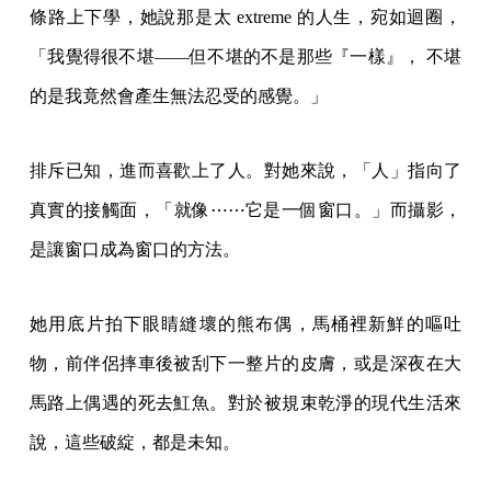
條路上下學，她說那是太 extreme 的人生，宛如迴圈，
「我覺得很不堪——但不堪的不是那些『一樣』， 不堪
的是我竟然會產生無法忍受的感覺。」
排斥已知，進而喜歡上了人。對她來說，「人」指向了
真實的接觸面，「就像⋯⋯它是一個窗口。」而攝影，
是讓窗口成為窗口的方法。
她用底片拍下眼睛縫壞的熊布偶，馬桶裡新鮮的嘔吐
物，前伴侶摔車後被刮下一整片的皮膚，或是深夜在大
馬路上偶遇的死去魟魚。對於被規束乾淨的現代生活來
說，這些破綻，都是未知。