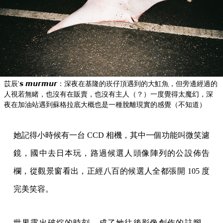
苡辰'𝙨 𝙢𝙪𝙧𝙢𝙪𝙧：深夜在基隆的崁仔頂遇到的大魟魚，但旁邊經過的
人視若無睹，也沒有在販賣，也沒有主人（？）一度覺得太魔幻，深
夜在加油站遇到蘇格拉底大概也是一種脫離現實的感覺（不知道）
她記得小時候有一台 CCD 相機，其中一個功能叫微笑濾
鏡，國中去日本玩，路過候選人頭像陣列的公設佈告
欄，從觀景窗看出，正經八百的候選人全都張開 105 度
完美笑容。
世界露出破綻的時刻，成了她往後影像創作的註腳。