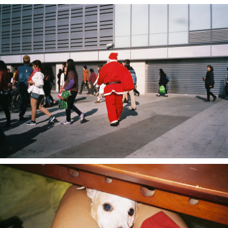
苡辰'𝙨 𝙢𝙪𝙧𝙢𝙪𝙧：我的小狗五百塊，在北投臉書社團看到有人說稻香
路往山的方向有沒有人小狗走丟，因為長太可愛了不小心把他帶回家
想說照顧一下幫找新主人，就這樣過了七年（附圖裡的黃瓜是他的阿
姨 aka 我的大學同學從美國帶給他的禮物）