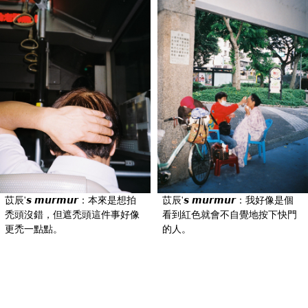
苡辰'𝙨 𝙢𝙪𝙧𝙢𝙪𝙧：本來是想拍
苡辰'𝙨 𝙢𝙪𝙧𝙢𝙪𝙧：我好像是個
禿頭沒錯，但遮禿頭這件事好像
看到紅色就會不自覺地按下快門
更禿一點點。
的人。