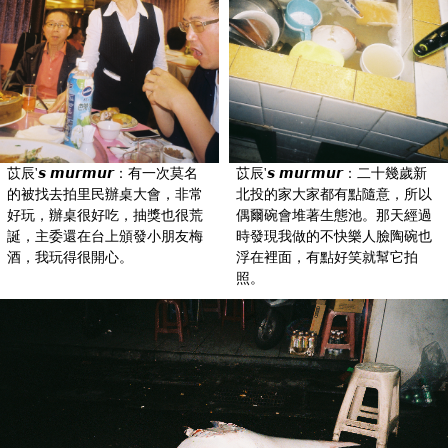
苡辰'𝙨 𝙢𝙪𝙧𝙢𝙪𝙧：有一次莫名
苡辰'𝙨 𝙢𝙪𝙧𝙢𝙪𝙧：二十幾歲新
的被找去拍里民辦桌大會，非常
北投的家大家都有點隨意，所以
好玩，辦桌很好吃，抽獎也很荒
偶爾碗會堆著生態池。那天經過
誕，主委還在台上頒發小朋友梅
時發現我做的不快樂人臉陶碗也
酒，我玩得很開心。
浮在裡面，有點好笑就幫它拍
照。