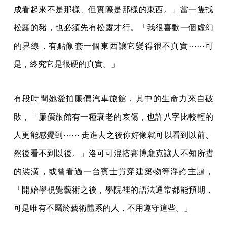
有段時間她愛拍廉價汽車旅館，其中的生命力來自破
敗，「廉價旅館有一種衰老的哀傷，也許八字比較輕的
人更能感覺到⋯⋯ 走進去之後你好像就可以看到以前、
然後看不到以後。」洛可可混搭賽博龐克讓人不知所措
的裝潢，或曾看過一台賓士貫穿建築物等浮誇主題，
「開始學視覺藝術之後，學院裡的語法通常都能預期，
可是唯有不屬於藝術體系的人，不用遵守這些。」