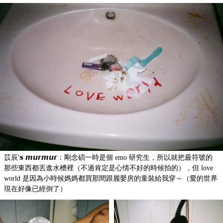
苡辰'𝙨 𝙢𝙪𝙧𝙢𝙪𝙧：剛念碩一時是個 emo 研究生，所以就把最符號的
那些東西都丟進水槽裡（不過肯定是心情不好的時候拍的），但 love
world 是因為小時候媽媽都買那間跟麗嬰房的童裝給我穿～（愛的世界
現在好像已經倒了）