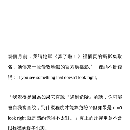
幾個月前，我請她幫《算了啦！》裡插頁的攝影集取
名，她傳來一段倫敦地鐵的官方廣播影片，裡頭不斷複
誦：If you see something that doesn't look right。
「我覺得是因為如果它直說『遇到危險』的話，你可能
會自我審查說，到什麼程度才能算危險？但如果是 don't
look right 就是隱約覺得不太對。」真正的炸彈畢竟不會
以炸彈的樣子出現。
遠離藝術
廖苡辰另一項專長是畫畫，與攝影一樣都是視覺藝術，