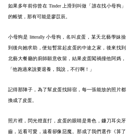
如果多年前你曾在 Tinder 上滑到叫做「誰在找小母狗」
的帳號，那有可能是廖苡辰。
小母狗是 litterally 小母狗，名叫皮蛋，某天北藝學妹撿
到後向她求助，便短暫當起皮蛋的中途之家，後來找到
北藝大餐廳的廚師願意收留，結果皮蛋闖禍撞他阿媽，
「他跑過來說要退養，我說，不行啊！」
記得那陣子，為了幫皮蛋找歸宿，每一張能放的照片都
換成了皮蛋。
照片裡，閃光燈直打，皮蛋的眼睛是青色，鐮刀耳尖牙
齒，近看可愛，遠看卻像惡魔。那成了我們選作《算了