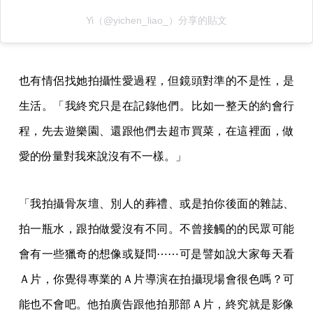
「我拍攝骨灰壇、別人的葬禮、或是拍你後面的雜誌、
拍一瓶水，跟拍做愛沒有不同。不曾接觸的的民眾可能
會有一些獵奇的想像或疑問⋯⋯可是譬如說大家每天看
Ａ片，你覺得專業的Ａ片導演在拍攝現場會很色嗎？可
能也不會吧。他拍廣告跟他拍那部Ａ片，終究就是影像
工作。」
何況她也不自比Ａ片導演。在性事現場，她記錄，不引
導，一切由信任而生，「他們信任我的美學，而且通常
我會先跟他們相處過一陣子，所以我也信任他們。他們
會相信他們在我前面都是好看的；如果有我覺得好看的
畫面，我頂多請他們維持、暫停一下。」