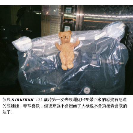
苡辰'𝙨 𝙢𝙪𝙧𝙢𝙪𝙧：24 歲時第一次去歐洲從巴黎帶回來的感覺有厄運
的熊娃娃，非常喜歡，但後來就不會鐵齒了大概也不會買感覺會衰的
娃了。