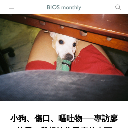
小狗、傷口、嘔吐物──專訪廖