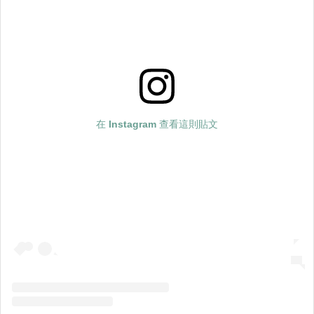
Yi（@yichen_liao_）分享的貼文
也有情侶找她拍攝性愛過程，但鏡頭對準的不是性，是
生活。「我終究只是在記錄他們。比如一整天的約會行
程，先去遊樂園、還跟他們去超市買菜，在這裡面，做
愛的份量對我來說沒有不一樣。」