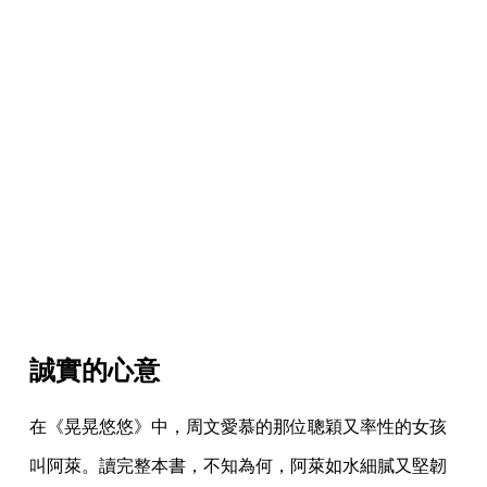
誠實的心意
在《晃晃悠悠》中，周文愛慕的那位聰穎又率性的女孩
叫阿萊。讀完整本書，不知為何，阿萊如水細膩又堅韌