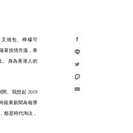
粉、叉燒包、檸檬可
，隨著疫情升溫，香
止。身為香港人的
。我想起 2019
時蘋果新聞為報導
做，都是時代淘汰，