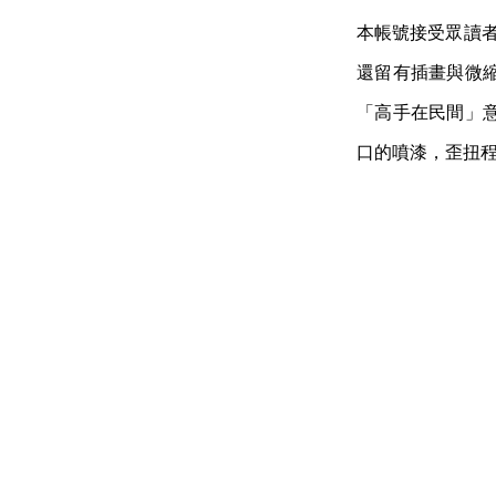
本帳號接受眾讀者
還留有插畫與微
「高手在民間」
口的噴漆，歪扭