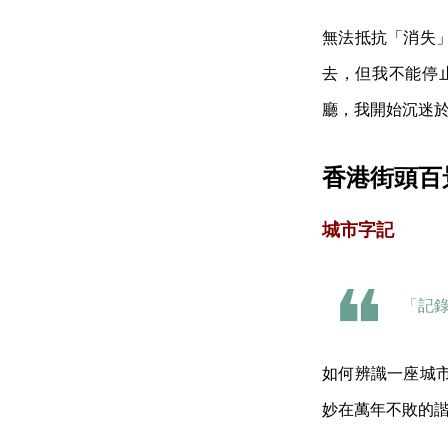
無法抵抗「消失
去，但我不能停
廳，我開始沉迷於 I
香港街頭百
城市字記
「記
如何辨識一座城
妙在萬年不敗的