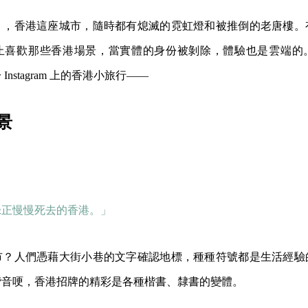
」，香港這座城市，隨時都有熄滅的霓虹燈和被推倒的老唐樓。
止喜歡那些香港場景，當實體的身份被剝除，體驗也是雲端的
nstagram 上的香港小旅行——
景
錄正慢慢死去的香港。」
市？人們憑藉大街小巷的文字確認地標，種種符號都是生活經驗
諧音哽，香港招牌的精彩是各種楷書、隸書的變體。