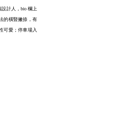
計人，bio 欄上
法的橫豎撇捺，有
性可愛；停車場入