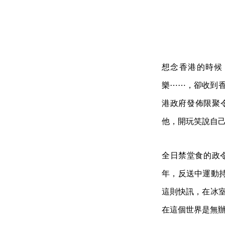
想念香港的時候，
樂⋯⋯，卻收到香
港政府發佈限聚
他，開玩笑說自
全日禁堂食的政令
年，反送中運動
這則快訊，在冰室
在這個世界是無