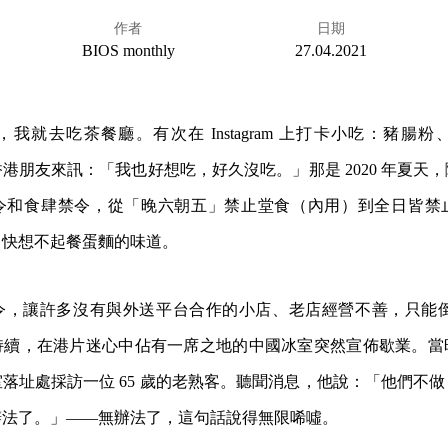
作者
日期
BIOS monthly
27.04.2021
我就去吃茶餐廳。有次在 Instagram 上打卡小吃：豬腸
港朋友來訊：「我也好想吃，好久沒吃。」那是 2020 年夏天
令和食肆禁令，從「晚六朝五」禁止堂食（內用）到全日皆禁
己快想不起餐蛋麵的味道。
，讓許多沒有與外送平台合作的小店、老店經營不善，只能倒閉
持續，在港片迷心中佔有一席之地的中國冰室突然宣佈歇業。當
落址處採訪一位 65 歲的老熟客。聽聞消息，他說：「他們不
辦法了。」——無辦法了，這句話說得無限唏噓。