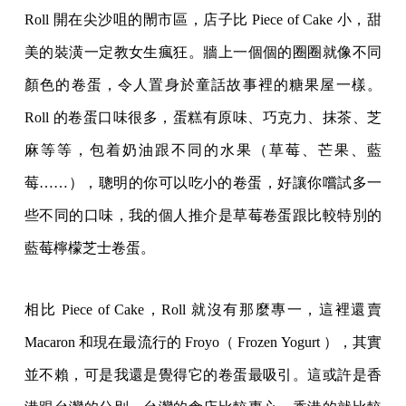
Roll 開在尖沙咀的閙市區，店子比 Piece of Cake 小，甜
美的裝潢一定教女生瘋狂。牆上一個個的圈圈就像不同
顏色的卷蛋，令人置身於童話故事裡的糖果屋一樣。
Roll 的卷蛋口味很多，蛋糕有原味、巧克力、抹茶、芝
麻等等，包着奶油跟不同的水果（草莓、芒果、藍
莓……），聰明的你可以吃小的卷蛋，好讓你嚐試多一
些不同的口味，我的個人推介是草莓卷蛋跟比較特別的
藍莓檸檬芝士卷蛋。
相比 Piece of Cake，Roll 就沒有那麼專一，這裡還賣
Macaron 和現在最流行的 Froyo（ Frozen Yogurt ），其實
並不賴，可是我還是覺得它的卷蛋最吸引。這或許是香