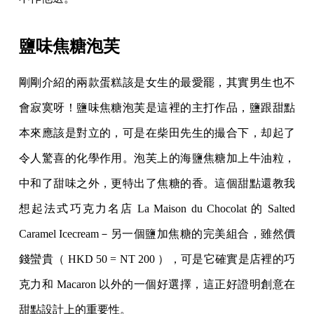
鹽味焦糖泡芙
剛剛介紹的兩款蛋糕該是女生的最愛罷，其實男生也不
會寂寞呀！鹽味焦糖泡芙是這裡的主打作品，鹽跟甜點
本來應該是對立的，可是在柴田先生的撮合下，却起了
令人驚喜的化學作用。泡芙上的海鹽焦糖加上牛油粒，
中和了甜味之外，更特出了焦糖的香。這個甜點還教我
想起法式巧克力名店 La Maison du Chocolat 的 Salted
Caramel Icecream－另一個鹽加焦糖的完美組合，雖然價
錢蠻貴（ HKD 50 = NT 200 ），可是它確實是店裡的巧
克力和 Macaron 以外的一個好選擇，這正好證明創意在
甜點設計上的重要性。