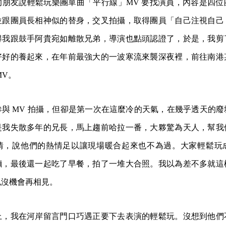
的朋友說輕鬆玩樂團單曲「平行線」MV 要找演員，內容是四位
位跟團員長相神似的替身，交叉拍攝，取得團員「自己注視自己
得我跟鼓手阿貴宛如離散兄弟，導演也點頭認證了，於是，我剪
好好的養起來，在年前最強大的一波寒流來襲深夜裡，前往南港
MV。
與 MV 拍攝，但卻是第一次在這麼冷的天氣，在幾乎透天的
是我失散多年的兄長，馬上趨前哈拉一番，大夥驚為天人，幫我
情，說他們的熱情足以讓現場暖合起來也不為過。大家輕鬆玩
麵，最後還一起吃了早餐，拍了一堆大合照。我以為差不多就這
也沒機會再相見。
上，我在河岸留言門口巧遇正要下去表演的輕鬆玩。沒想到他們