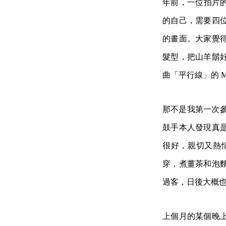
年前，一位拍片
的自己，需要四
的畫面。大家覺
髮型，把山羊鬍
曲「平行線」的 
那不是我第一次參
鼓手本人發現真
很好，親切又熱
穿，煮薑茶和泡
過客，日後大概
上個月的某個晚