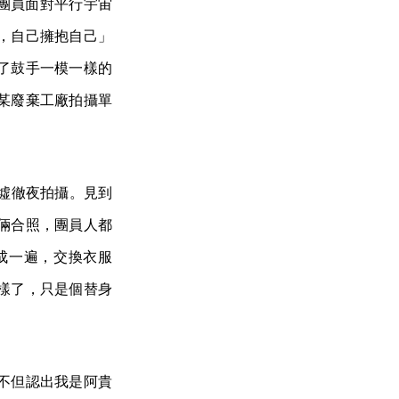
團員面對平行宇宙
，自己擁抱自己」
了鼓手一模一樣的
某廢棄工廠拍攝單
廢墟徹夜拍攝。見到
倆合照，團員人都
成一遍，交換衣服
樣了，只是個替身
不但認出我是阿貴