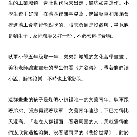
生的工業城鎮，青壯世代尚未出走，礦坑如常運作。小
學生遊手好閒，在礦區裡無事晃蕩，偶爾耿軍和弟弟會
摸進礦工食堂裡偷點吃的。張志勇倒是沒參與，畢竟他
是獨生子，家裡環境又好一些，不必愁這些食物。
耿軍小學五年級那一年，弟弟到城裡的文化宮學畫畫，
美術老師讓畫畫班的學生們看《梵谷傳》，帶著他們讀
小說、聽搖滾樂，不時也上電影院。
這群畫畫的孩子是煤礦小鎮裡唯一的文藝青年。耿軍跟
著弟弟、張志勇跟著耿軍，文藝青年連線，下巴抬得比
天還高。「走在人群裡面，看著周圍的人，我就覺得他
們沒欣賞過搖滾樂、沒看過雨果的《悲慘世界》，對於