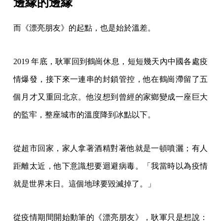
邊緣的邊緣
而《漂亮朋友》的起點，也是始於溫差。
2019 年底，耿軍回到鶴崗休息，短短幾天內中國各處疫
情爆發，接下來一連串的封鎖管控，他在鶴崗滯留了五
個月才又重回北京。他沒想到曾經的家鄉變成一座巨大
的監牢，整座城市的溫度降到冰點以下。
從超市回家，家人拿著酒精對著他就是一頓噴灑；有人
距離太近，他下意識想要迴避病毒。「我當時以為疫情
就是世界末日。這個地球要毀滅掉了。」
從疫情期間開始動筆的《漂亮朋友》，耿軍只是想說：