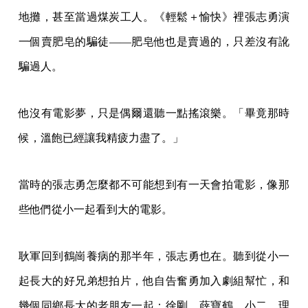
地攤，甚至當過煤炭工人。《輕鬆＋愉快》裡張志勇演
一個賣肥皂的騙徒——肥皂他也是賣過的，只差沒有訛
騙過人。
他沒有電影夢，只是偶爾還聽一點搖滾樂。「畢竟那時
候，溫飽已經讓我精疲力盡了。」
當時的張志勇怎麼都不可能想到有一天會拍電影，像那
些他們從小一起看到大的電影。
耿軍回到鶴崗養病的那半年，張志勇也在。聽到從小一
起長大的好兄弟想拍片，他自告奮勇加入劇組幫忙，和
幾個同鄉長大的老朋友一起：徐剛、薛寶鶴、小二，理