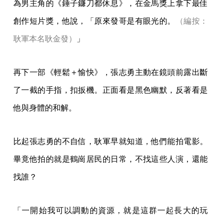
為男主角的《錘子鐮刀都休息》，在金馬獎上拿下最佳
創作短片獎，他說，「原來發哥是有眼光的。
（編按：
耿軍本名耿金發）
」
再下一部《輕鬆＋愉快》，張志勇主動在鏡頭前露出斷
了一截的手指，扣扳機。正面看是黑色幽默，反著看是
他與身體的和解。
比起張志勇的不自信，耿軍早就知道，他們能拍電影。
畢竟他拍的就是鶴崗居民的日常，不找這些人演，還能
找誰？
「一開始我可以調動的資源，就是這群一起長大的玩