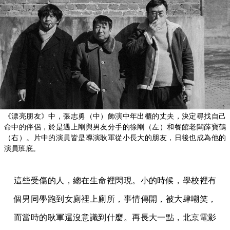
《漂亮朋友》中，張志勇（中）飾演中年出櫃的丈夫，決定尋找自己
命中的伴侶，於是遇上剛與男友分手的徐剛（左）和餐館老闆薛寶鶴
（右）。片中的演員皆是導演耿軍從小長大的朋友，日後也成為他的
演員班底。
這些受傷的人，總在生命裡閃現。小的時候，學校裡有
個男同學跑到女廁裡上廁所，事情傳開，被大肆嘲笑，
而當時的耿軍還沒意識到什麼。再長大一點，北京電影