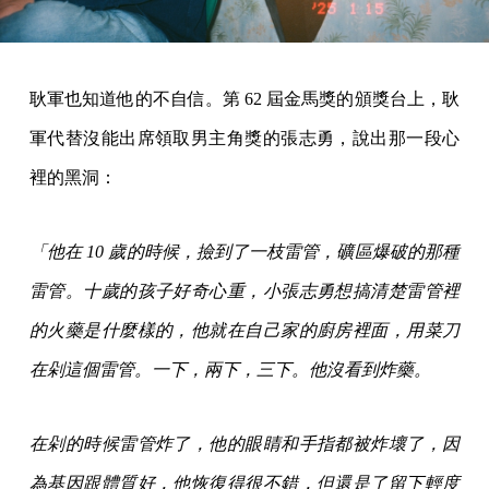
耿軍也知道他的不自信。第 62 屆金馬獎的頒獎台上，耿
軍代替沒能出席領取男主角獎的張志勇，說出那一段心
裡的黑洞：
「他在 10 歲的時候，撿到了一枝雷管，礦區爆破的那種
雷管。十歲的孩子好奇心重，小張志勇想搞清楚雷管裡
的火藥是什麼樣的，他就在自己家的廚房裡面，用菜刀
在剁這個雷管。一下，兩下，三下。他沒看到炸藥。
在剁的時候雷管炸了，他的眼睛和手指都被炸壞了，因
為基因跟體質好，他恢復得很不錯，但還是了留下輕度