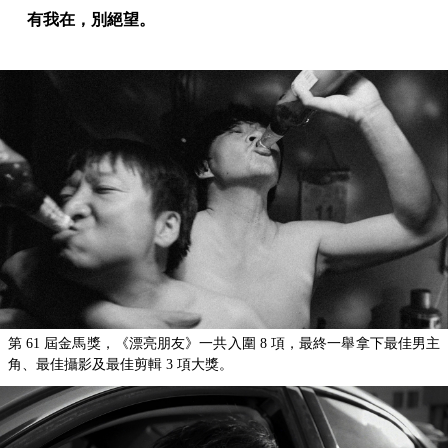
有我在，別絕望。
第 61 屆金馬獎，《漂亮朋友》一共入圍 8 項，最終一舉拿下最佳男主
角、最佳攝影及最佳剪輯 3 項大獎。