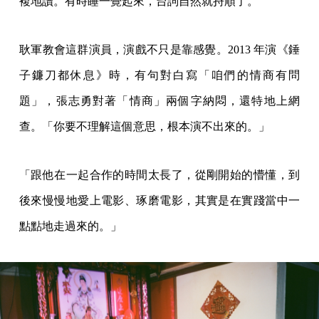
複地讀。有時睡一覺起來，台詞自然就捋順了。
耿軍教會這群演員，演戲不只是靠感覺。2013 年演《錘
子鐮刀都休息》時，有句對白寫「咱們的情商有問
題」，張志勇對著「情商」兩個字納悶，還特地上網
查。「你要不理解這個意思，根本演不出來的。」
「跟他在一起合作的時間太長了，從剛開始的懵懂，到
後來慢慢地愛上電影、琢磨電影，其實是在實踐當中一
點點地走過來的。」