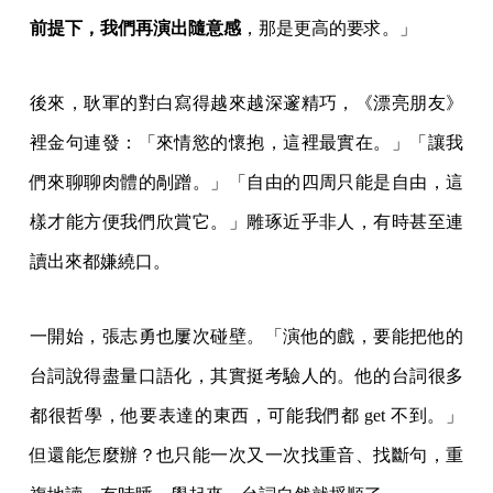
前提下，我們再演出隨意感
，那是更高的要求。」
後來，耿軍的對白寫得越來越深邃精巧，《漂亮朋友》
裡金句連發：「來情慾的懷抱，這裡最實在。」「讓我
們來聊聊肉體的剮蹭。」「自由的四周只能是自由，這
樣才能方便我們欣賞它。」雕琢近乎非人，有時甚至連
讀出來都嫌繞口。
一開始，張志勇也屢次碰壁。「演他的戲，要能把他的
台詞說得盡量口語化，其實挺考驗人的。他的台詞很多
都很哲學，他要表達的東西，可能我們都 get 不到。」
但還能怎麼辦？也只能一次又一次找重音、找斷句，重