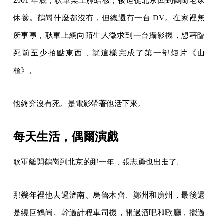
2001 年底，耿軍染上肺結核，被迫從北京回到鶴崗老家
休養。鶴崗什麼都沒有，但總還有一台 DV。在家裡無
所事事，耿軍上網向陌生人徵求到一台攝影機，想著臨
死前至少拍點東西，就這樣完成了第一部短片《山
楂》。
他終究沒有死。是電影帶著他活下來。
每天生活，偶爾演戲
耿軍離開鶴崗到北京的那一年，張志勇也出走了。
那幾年裡他去過濟南、烏魯木齊、鄭州和廣州，最後還
是繞回鶴崗。幹過計程車司機，開過酒吧和歌廳，擺過