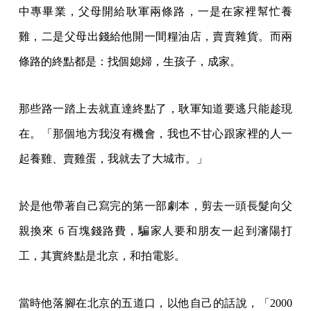
中專畢業，父母開給耿軍兩條路，一是在家裡幫忙養
雞，二是父母出錢給他開一間糧油店，賣賣雜貨。而兩
條路的終點都是：找個媳婦，生孩子，成家。
那些路一踏上去就直達終點了，耿軍知道要逃只能趁現
在。「那個地方我沒有機會，我也不甘心跟家裡的人一
起養雞、賣雞蛋，我就去了大城市。」
於是他帶著自己寫完的第一部劇本，剪去一頭長髮向父
親換來 6 百塊錢路費，騙家人要和朋友一起到瀋陽打
工，其實終點是北京，和拍電影。
當時他落腳在北京的五道口，以他自己的話說，「2000