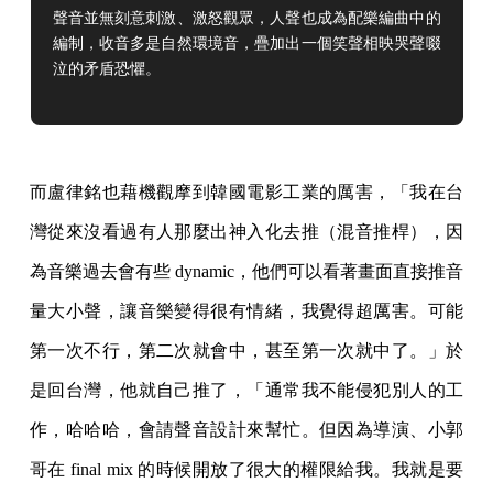
聲音並無刻意刺激、激怒觀眾，人聲也成為配樂編曲中的
編制，收音多是自然環境音，疊加出一個笑聲相映哭聲啜
泣的矛盾恐懼。
而盧律銘也藉機觀摩到韓國電影工業的厲害，「我在台
灣從來沒看過有人那麼出神入化去推（混音推桿），因
為音樂過去會有些 dynamic，他們可以看著畫面直接推音
量大小聲，讓音樂變得很有情緒，我覺得超厲害。可能
第一次不行，第二次就會中，甚至第一次就中了。」於
是回台灣，他就自己推了，「通常我不能侵犯別人的工
作，哈哈哈，會請聲音設計來幫忙。但因為導演、小郭
哥在 final mix 的時候開放了很大的權限給我。我就是要