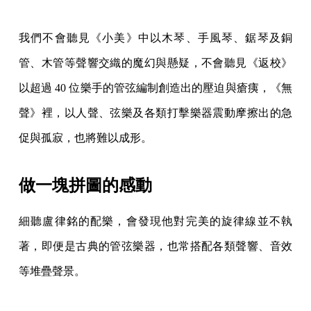
我們不會聽見《小美》中以木琴、手風琴、鋸琴及銅
管、木管等聲響交織的魔幻與懸疑，不會聽見《返校》
以超過 40 位樂手的管弦編制創造出的壓迫與瘡痍，《無
聲》裡，以人聲、弦樂及各類打擊樂器震動摩擦出的急
促與孤寂，也將難以成形。
做一塊拼圖的感動
細聽盧律銘的配樂，會發現他對完美的旋律線並不執
著，即便是古典的管弦樂器，也常搭配各類聲響、音效
等堆疊聲景。