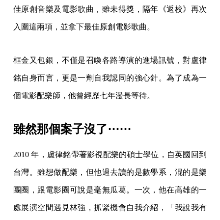
佳原創音樂及電影歌曲，雖未得獎，隔年《返校》再次
入圍這兩項，並拿下最佳原創電影歌曲。
框金又包銀，不僅是召喚各路導演的進場訊號，對盧律
銘自身而言，更是一劑自我認同的強心針。為了成為一
個電影配樂師，他曾經歷七年漫長等待。
雖然那個案子沒了⋯⋯
2010 年，盧律銘帶著影視配樂的碩士學位，自英國回到
台灣。雖想做配樂，但他過去讀的是數學系，混的是樂
團圈，跟電影圈可說是毫無瓜葛。一次，他在高雄的一
處展演空間遇見林強，抓緊機會自我介紹，「我說我有