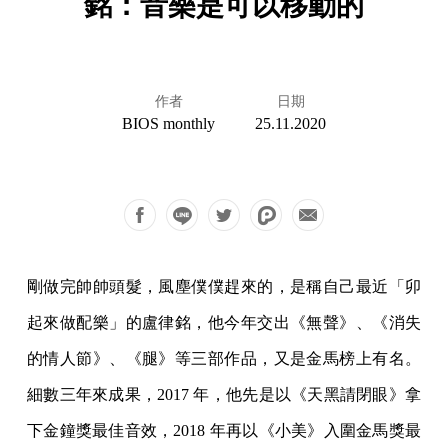
銘：音樂是可以移動的
作者
日期
BIOS monthly
25.11.2020
剛做完帥帥頭髮，風塵僕僕趕來的，是稱自己最近「卯
起來做配樂」的盧律銘，他今年交出《無聲》、《消失
的情人節》、《腿》等三部作品，又是金馬榜上有名。
細數三年來成果，2017 年，他先是以《天黑請閉眼》拿
下金鐘獎最佳音效，2018 年再以《小美》入圍金馬獎最