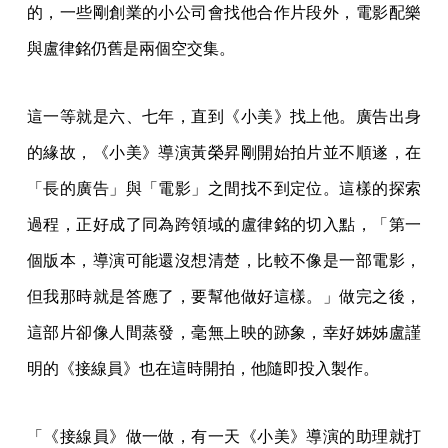
的，一些剛創業的小公司會找他合作片段外，電影配樂
與盧律銘仍舊是兩個空交集。
這一等就是六、七年，直到《小美》找上他。廣告出身
的緣故，《小美》導演黃榮昇剛開始拍片並不順遂，在
「長的廣告」與「電影」之間找不到定位。這樣的探索
過程，正好成了同為跨領域的盧律銘的切入點，「第一
個版本，導演可能還沒想清楚，比較不像是一部電影，
但我那時就是答應了，要幫他做好這樣。」做完之後，
這部片卻像人間蒸發，毫無上映的跡象，幸好姊姊盧謹
明的《接線員》也在這時開拍，他隨即投入製作。
「《接線員》做一做，有一天《小美》導演的助理就打