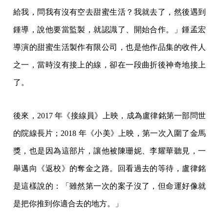
給我，問我有沒有空去甜蜜生活？我就去了，然後遇到
鍾導，說他要當監製，就認識了、開始合作。」鍾孟宏
導演的甜蜜生活製作有限公司，也是他作品集的收件人
之一，當時沒有接上的線，卻在一段曲折後神奇地接上
了。
後來，2017 年《接線員》上映，成為盧律銘第一部問世
的院線長片；2018 年《小美》上映，第一次入圍了金馬
獎，也是因為這部片，讓他被陳珊妮、李耀華聽見，一
舉邁向《返校》的奪金之路。回看過去的等待，盧律銘
是這樣說的：「雖然第一次的案子沒了，但命運好像就
是把你推到你適合去的地方。」