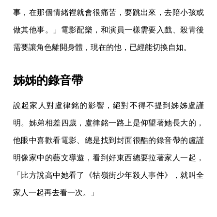
事，在那個情緒裡就會很痛苦，要跳出來，去陪小孩或
做其他事。」電影配樂，和演員一樣需要入戲、殺青後
需要讓角色離開身體，現在的他，已經能切換自如。
姊姊的錄音帶
說起家人對盧律銘的影響，絕對不得不提到姊姊盧謹
明。姊弟相差四歲，盧律銘一路上是仰望著她長大的，
他眼中喜歡看電影、總是找到封面很酷的錄音帶的盧謹
明像家中的藝文導遊，看到好東西總要拉著家人一起，
「比方說高中她看了《牯嶺街少年殺人事件》，就叫全
家人一起再去看一次。」