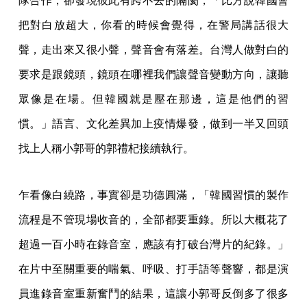
隊合作，卻發現彼此有跨不去的隔閡，「比方說韓國會
把對白放超大，你看的時候會覺得，在警局講話很大
聲，走出來又很小聲，聲音會有落差。台灣人做對白的
要求是跟鏡頭，鏡頭在哪裡我們讓聲音變動方向，讓聽
眾像是在場。但韓國就是壓在那邊，這是他們的習
慣。」語言、文化差異加上疫情爆發，做到一半又回頭
找上人稱小郭哥的郭禮杞接續執行。
乍看像白繞路，事實卻是功德圓滿，「韓國習慣的製作
流程是不管現場收音的，全部都要重錄。所以大概花了
超過一百小時在錄音室，應該有打破台灣片的紀錄。」
在片中至關重要的喘氣、呼吸、打手語等聲響，都是演
員進錄音室重新奮鬥的結果，這讓小郭哥反倒多了很多