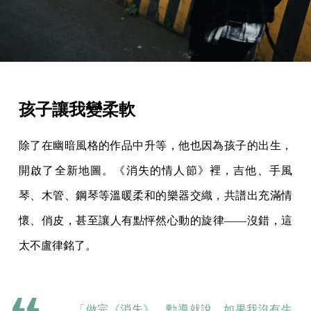
孩子讓我變柔軟
除了在幽暗風格的作品中升等，他也因為孩子的出生，
開啟了全新地圖。《消失的情人節》裡，吉他、手風
琴、木管、鋼琴等溫暖柔和的樂器交織，共譜出充滿情
懷、俏皮，甚至讓人有點怦然心動的旋律——沒錯，這
太不盧律銘了。
「做完《消失》，勳導就說，如果我沒有生