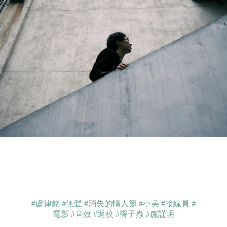
#盧律銘
#無聲
#消失的情人節
#小美
#接線員
#
電影
#音效
#返校
#聲子蟲
#盧謹明