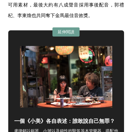
可用素材，最後大約有八成聲音採用事後配音，郭禮
杞、李東煥也共同奪下金馬最佳音效獎。
延伸閱讀
一個《小美》各自表述：誰敢說自己無罪？
盧律銘以鋸琴、小號以及磁性的豎笛等木管樂器，搭配他