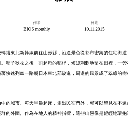
作者
日期
BIOS monthly
10.11.2015
便轉搭東北新幹線前往山形縣，沿途景色從都市密集的住宅街道
田。稻子秋收之後，割起稻的稻桿，短短刺刺地留在田裡，一旁
隨著快速列車一路朝日本東北部駛進，周邊的風景成了翠綠的樹
山中的城市。每天早晨起床，走出民宿門外，就可以望見在不遠
築群的外圍。作為在地人的精神指標，這些山巒像是輕輕地環抱