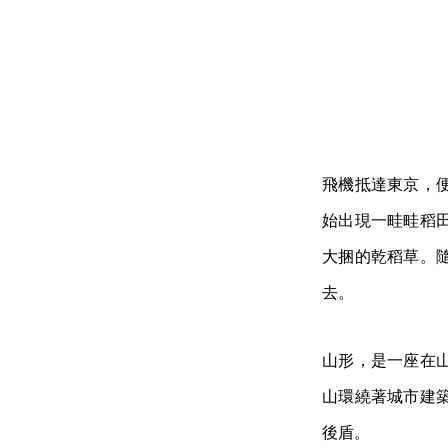
飛機抵達東京，
始出現一畦畦稻
大捆的乾稻草。
去。
山形，是一座在
山環繞著城市建
後盾。