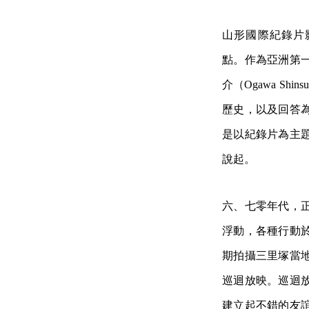
山形國際紀錄片影展（Ya
點。作為亞洲第
介（Ogawa S
歷史，以及回答
是以紀錄片為主
說起。
六、七零年代，
浮動，各種行動
期拍攝三里塚當
巡迴放映。巡迴
建立起不錯的友