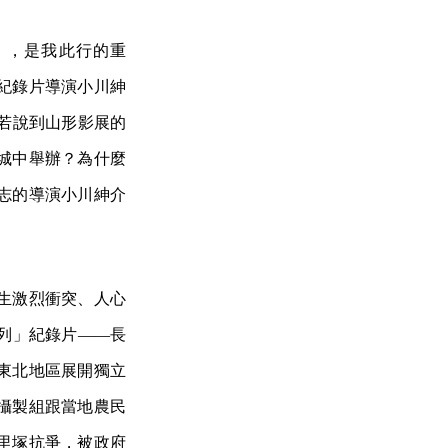
YIDFF），是我此行的重
紀錄片導演小川紳
展。若說到山形影展的
城中舉辦？為什麼
志的導演小川紳介
生激烈衝突、人心
列」紀錄片——長
東北地區展開獨立
攝製組跟當地農民
里塚抗爭，被政府