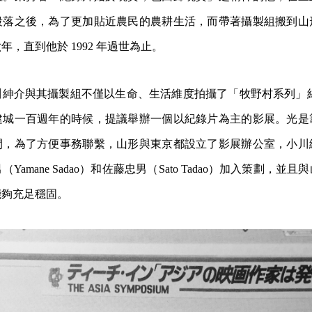
段落之後，為了更加貼近農民的農耕生活，而帶著攝製組搬到山
，直到他於 1992 年過世為止。
紳介與其攝製組不僅以生命、生活維度拍攝了「牧野村系列」紀錄
建城一百週年的時候，提議舉辦一個以紀錄片為主的影展。光是
間，為了方便事務聯繫，山形與東京都設立了影展辦公室，小川
Yamane Sadao）和佐藤忠男（Sato Tadao）加入策劃，並
能夠充足穩固。