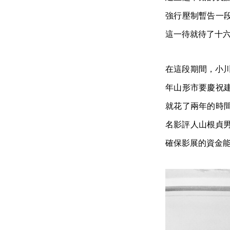
強行壓制暫告一
這一待就待了十六年
在這段期間，小川
年山形市要慶祝
就花了兩年的時
名影評人山根貞男（
確保影展的資金