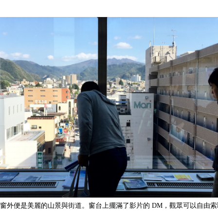
窗外便是美麗的山景與街道。窗台上擺滿了影片的 DM，觀眾可以自由索