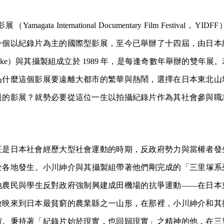
magata International Documentary Film Festival，
一個以紀錄片為主的國際型影展，至今已舉辦了十四屆，由日本
hinsuke）與其攝製組成立於 1989 年，是每逢奇數年舉辦的雙年
為什麼這個影展要遠離大都市的繁華與熱鬧，選擇在日本東北山
題的影展？就勢必要從這位一生以拍攝紀錄片作為其社會參與職
正是日本社會經歷大型社會運動的時期，反政府勢力與當權者發
於各地發生。小川紳介與其攝製組帶著他們剛完成的「三里塚系
地農民與學生反對政府強制興建成田機場的抗爭運動——在日本
放映來到日本最貧窮的農業縣之一山形，在那裡，小川紳介和其
誼。秉持著「紀錄片始於現實，也回歸現實」之精神的他，在三