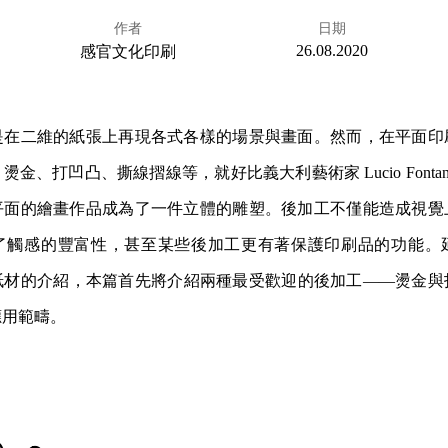
作者
日期
26.08.2020
感官文化印刷
是在二維的紙張上再現各式各樣的場景與畫面。然而，在平面印
金、打凹凸、撕線摺線等，就好比義大利藝術家 Lucio Fonta
平面的繪畫作品成為了一件立體的雕塑。後加工不僅能造成視覺
了觸感的豐富性，甚至某些後加工更有著保護印刷品的功能。
紙材的介紹，本篇首先將介紹兩種最受歡迎的後加工——燙金與
應用範疇。