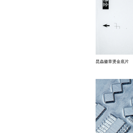
昆蟲徽章燙金底片