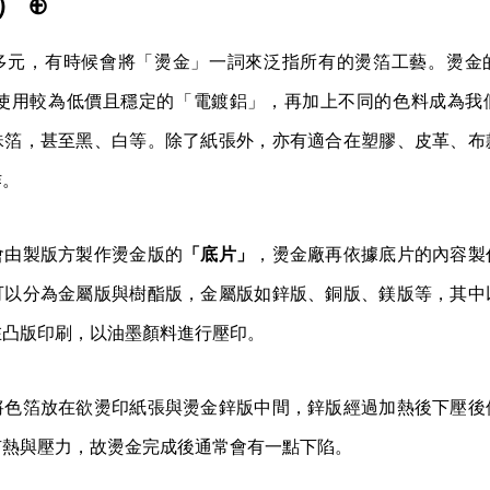
） ⊕
多元，有時候會將「燙金」一詞來泛指所有的燙箔工藝。燙金
使用較為低價且穩定的「電鍍鋁」，再加上不同的色料成為我
珠箔，甚至黑、白等。除了紙張外，亦有適合在塑膠、皮革、布
作。
會由製版方製作燙金版的
「底片」
，燙金廠再依據底片的內容製
可以分為金屬版與樹酯版，金屬版如鋅版、銅版、鎂版等，其中
在凸版印刷，以油墨顏料進行壓印。
將色箔放在欲燙印紙張與燙金鋅版中間，鋅版經過加熱後下壓後
有熱與壓力，故燙金完成後通常會有一點下陷。