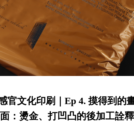
感官文化印刷｜Ep 4. 摸得到的
面：燙金、打凹凸的後加工詮釋