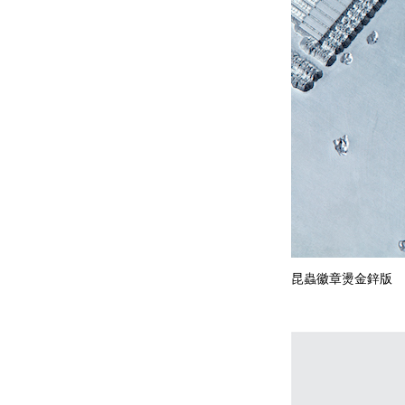
昆蟲徽章燙金鋅版