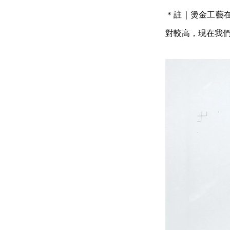
＊註｜燙金工藝
對較高，現在我