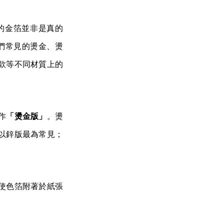
的金箔並非是真的
們常見的燙金、燙
款等不同材質上的
作
「燙金版」
。燙
以鋅版最為常見；
使色箔附著於紙張