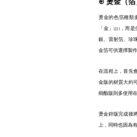
⊕ 燙金（箔
燙金的色箔種類
「金」
，而是
[註]
銀、雷射箔、珍
金箔可供選擇製
在流程上，首先
金版的材質大約
樹酯版則多使用
燙金鋅版完成後
上，同時也因為