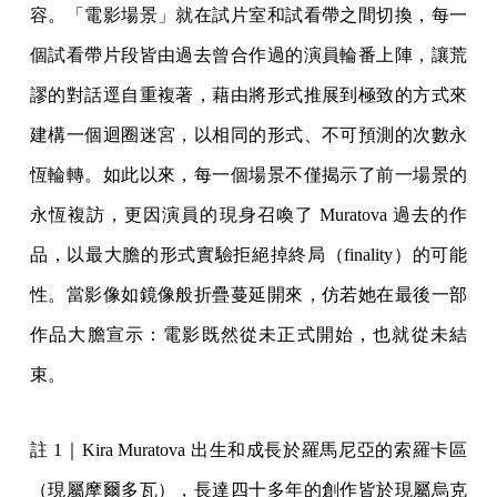
容。「電影場景」就在試片室和試看帶之間切換，每一
個試看帶片段皆由過去曾合作過的演員輪番上陣，讓荒
謬的對話逕自重複著，藉由將形式推展到極致的方式來
建構一個迴圈迷宮，以相同的形式、不可預測的次數永
恆輪轉。如此以來，每一個場景不僅揭示了前一場景的
永恆複訪，更因演員的現身召喚了 Muratova 過去的作
品，以最大膽的形式實驗拒絕掉終局（finality）的可能
性。當影像如鏡像般折疊蔓延開來，仿若她在最後一部
作品大膽宣示：電影既然從未正式開始，也就從未結
束。
註 1｜Kira Muratova 出生和成長於羅馬尼亞的索羅卡區
（現屬摩爾多瓦），長達四十多年的創作皆於現屬烏克