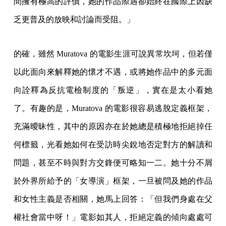
間擁有極高的評價，她的作品際遇卻始終在國際上因缺
乏更普及的放映和討論而受阻。」
的確，雖然 Muratova 的電影生涯可說異常坎坷，但若僅
以此面向來解釋她的懷才不遇，或將她作品中的多元面
向詮釋為反抗電檢制度的「叛逆」，實在是太小看她
了。有趣的是，Muratova 的電影很容易逃脫定義框架，
充滿曖昧性，其中的原因亦在於她總是積極地拒絕掉任
何標籤，光看她如何在受訪時尖銳地否定對方的解讀和
問題，甚至不時與對方交鋒便可略知一二。她十分不屑
於外界所給予的「女導演」框架，一旦被問及她的作品
和女性主義是否相關，她馬上回答：「但我們身處在父
權社會當中呀！」電影如其人，拒絕定義的傾向處處可