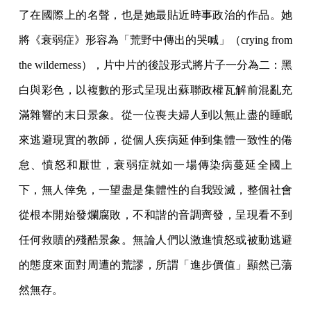
了在國際上的名聲，也是她最貼近時事政治的作品。她
將《衰弱症》形容為「荒野中傳出的哭喊」（crying from
the wilderness），片中片的後設形式將片子一分為二：黑
白與彩色，以複數的形式呈現出蘇聯政權瓦解前混亂充
滿雜響的末日景象。從一位喪夫婦人到以無止盡的睡眠
來逃避現實的教師，從個人疾病延伸到集體一致性的倦
怠、憤怒和厭世，衰弱症就如一場傳染病蔓延全國上
下，無人倖免，一望盡是集體性的自我毀滅，整個社會
從根本開始發爛腐敗，不和諧的音調齊發，呈現看不到
任何救贖的殘酷景象。無論人們以激進憤怒或被動逃避
的態度來面對周遭的荒謬，所謂「進步價值」顯然已蕩
然無存。