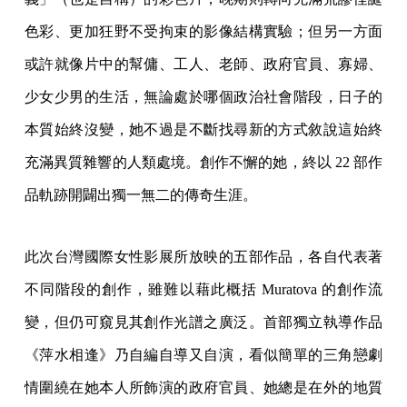
色彩、更加狂野不受拘束的影像結構實驗；但另一方面
或許就像片中的幫傭、工人、老師、政府官員、寡婦、
少女少男的生活，無論處於哪個政治社會階段，日子的
本質始終沒變，她不過是不斷找尋新的方式敘說這始終
充滿異質雜響的人類處境。創作不懈的她，終以 22 部作
品軌跡開闢出獨一無二的傳奇生涯。
此次台灣國際女性影展所放映的五部作品，各自代表著
不同階段的創作，雖難以藉此概括 Muratova 的創作流
變，但仍可窺見其創作光譜之廣泛。首部獨立執導作品
《萍水相逢》乃自編自導又自演，看似簡單的三角戀劇
情圍繞在她本人所飾演的政府官員、她總是在外的地質