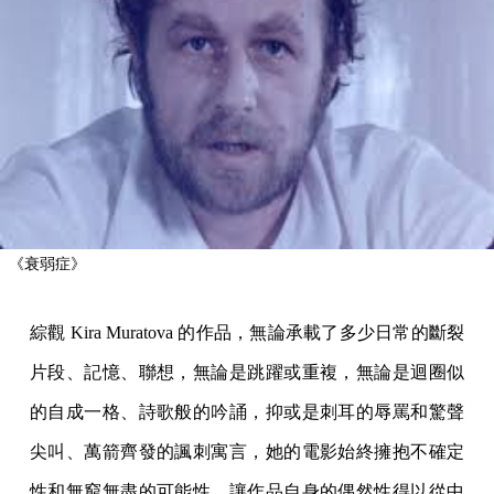
《衰弱症》
綜觀 Kira Muratova 的作品，無論承載了多少日常的斷裂
片段、記憶、聯想，無論是跳躍或重複，無論是迴圈似
的自成一格、詩歌般的吟誦，抑或是刺耳的辱罵和驚聲
尖叫、萬箭齊發的諷刺寓言，她的電影始終擁抱不確定
性和無窮無盡的可能性，讓作品自身的偶然性得以從中