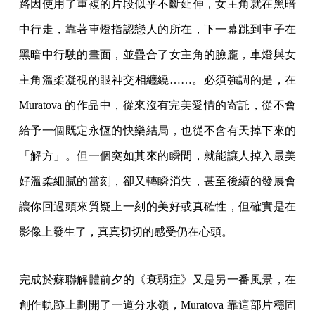
路因使用了重複的片段似乎不斷延伸，女主角就在黑暗
中行走，靠著車燈指認戀人的所在，下一幕跳到車子在
黑暗中行駛的畫面，並疊合了女主角的臉龐，車燈與女
主角溫柔凝視的眼神交相纏繞……。必須強調的是，在
Muratova 的作品中，從來沒有完美愛情的寄託，從不會
給予一個既定永恆的快樂結局，也從不會有天掉下來的
「解方」。但一個突如其來的瞬間，就能讓人掉入最美
好溫柔細膩的當刻，卻又轉瞬消失，甚至後續的發展會
讓你回過頭來質疑上一刻的美好或真確性，但確實是在
影像上發生了，真真切切的感受仍在心頭。
完成於蘇聯解體前夕的《衰弱症》又是另一番風景，在
創作軌跡上劃開了一道分水嶺，Muratova 靠這部片穩固