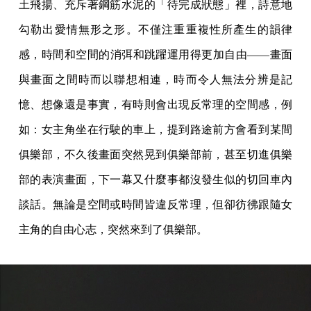
土飛揚、充斥著鋼筋水泥的「待完成狀態」裡，詩意地
勾勒出愛情無形之形。不僅注重重複性所產生的韻律
感，時間和空間的消弭和跳躍運用得更加自由——畫面
與畫面之間時而以聯想相連，時而令人無法分辨是記
憶、想像還是事實，有時則會出現反常理的空間感，例
如：女主角坐在行駛的車上，提到路途前方會看到某間
俱樂部，不久後畫面突然晃到俱樂部前，甚至切進俱樂
部的表演畫面，下一幕又什麼事都沒發生似的切回車內
談話。無論是空間或時間皆違反常理，但卻彷彿跟隨女
主角的自由心志，突然來到了俱樂部。