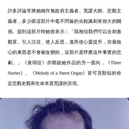
許多評論常將她稱作無政府主義者、荒謬大師、悲觀主
義者，多少跟這部片中毫不閃躲的尖銳諷刺有很大的關
係。提到這部片時她曾表示：「我相信我們可以去刺激
觀眾、引人注目、使人反思，進而使心靈提升，但最核
心的東西是不會被改變的，這部片是呼應這件事實的悲
劇。」《衰弱症》亦開啟她作品的另一面向，《Three
Stories》、《Melody of a Street Organ》皆可見類似的命
定悲觀史觀和生命本質荒謬的呈現。