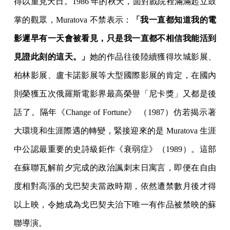
得以重見天日。1986 年的秋天，面對戲院裡滿滿起立鼓
掌的觀眾，Muratova 不禁表示：
「我一直都知道我的電
影遲早有一天會被看見，只是我一直都不相信我能活到
見證此刻的這天。」
她的作品往後陸續獲得坎城影展、
柏林影展、盧卡諾影展等大型國際影展的肯定，在國內
則榮獲五次俄羅斯電影界最高榮譽「尼卡獎」又都是後
話了。隔年《Change of Fortune》 （1987）仿若揭示著
大環境和生涯際遇的轉變，緊接迎來的是 Muratova 生涯
中公認最重要的史詩級鉅作《衰弱症》（1989）。這部
在蘇聯瓦解前夕完成的政治諷刺末日寓言，即便在自由
度相對高漲的戈巴契夫當政時期，依然遭禁數月後才得
以上映，令她成為戈巴契夫治下唯一有作品被禁映的蘇
聯導演。