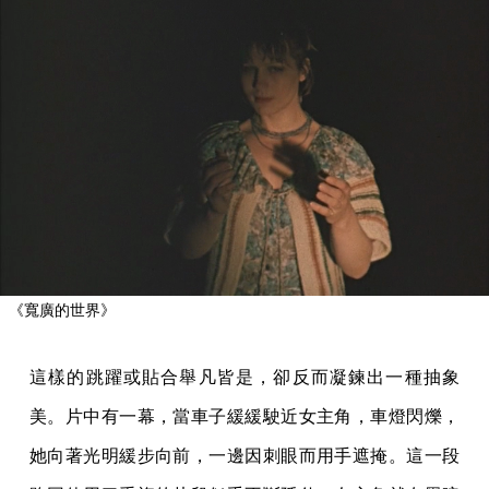
《寬廣的世界》
這樣的跳躍或貼合舉凡皆是，卻反而凝鍊出一種抽象
美。片中有一幕，當車子緩緩駛近女主角，車燈閃爍，
她向著光明緩步向前，一邊因刺眼而用手遮掩。這一段