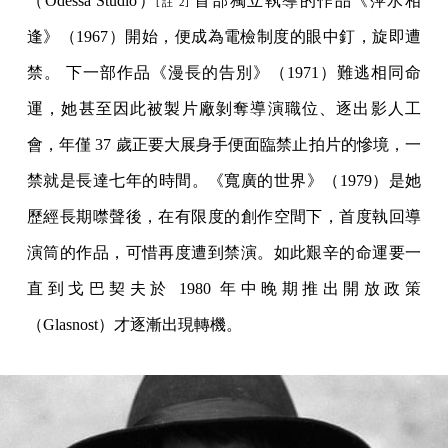
（Odessa Studio）
首部獨立執導的作品《萍水相
[註 2]
逢》（1967）開始，便成為電檢制度的眼中釘，旋即遭
禁。 下一部作品《漫長的告別》（1971）難逃相同命
運，她甚至因此被製片廠剝奪導演職位、逐出影人工
會，年僅 37 歲正要大展身手便面臨禁止拍片的慘境，一
禁就是長達七年的時間。《寬廣的世界》（1979）是她
歷經長期噤聲後，在有限度的創作空間下，首度執回導
演筒的作品，可惜再度遭到禁演。如此艱辛的命運要一
直到戈巴契夫於 1980 年中晚期推出開放政策
（Glasnost）才逐漸出現轉機。