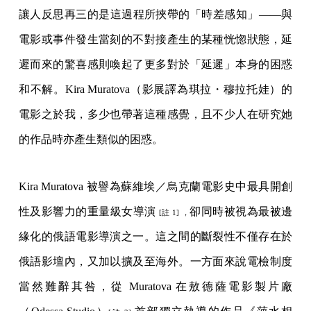
讓人反思再三的是這過程所挾帶的「時差感知」——與
電影或事件發生當刻的不對接產生的某種恍惚狀態，延
遲而來的驚喜感則喚起了更多對於「延遲」本身的困惑
和不解。Kira Muratova（影展譯為琪拉・穆拉托娃）的
電影之於我，多少也帶著這種感覺，且不少人在研究她
的作品時亦產生類似的困惑。
Kira Muratova 被譽為蘇維埃／烏克蘭電影史中最具開創
性及影響力的重量級女導演
卻同時被視為最被邊
[註 1] ，
緣化的俄語電影導演之一。這之間的斷裂性不僅存在於
俄語影壇內，又加以擴及至海外。一方面來說電檢制度
當然難辭其咎，從 Muratova 在敖德薩電影製片廠