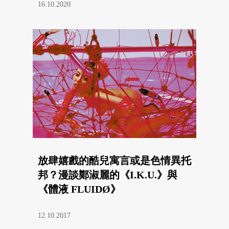
16.10.2020
放肆嬉戲的酷兒寓言或是色情異托
邦？漫談鄭淑麗的《I.K.U.》與
《體液 FLUIDØ》
12.10.2017