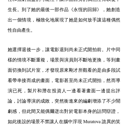
生長。到了她的最後一部作品《永恆的回歸》，她創造
出一個情境，極致化地展現了她是如何放手讓這種偶然
性自由產生。
她選擇退後一步，讓電影退到尚未正式開拍前。片中同
樣的情境不斷重複，場景與演員則不斷地更換，等到畫
面切換到試片室，才發現原來剛才所觀看的是由多段試
看帶串接而成的畫面，電影甚至尚未正式開拍，然而導
演已死，製片和潛在投資人一邊看著畫面一邊提出評
論，討論導演的成敗，突然衝進來的編劇增添了不少鬧
劇感，但此間又能偶爾迸出對於電影本身的詰問辯證，
如此後設的場景不禁讓人在腦中浮現 Muratova 詭異的笑