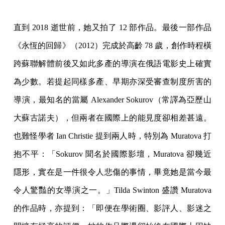
直到 2018 逝世前，她又拍了 12 部作品。最後一部作品
《永恆的回歸》（2012）完成於高齡 78 歲，創作時程橫
跨蘇聯解體前後又如此多產的導演在俄語電影史上確實
為少數。若提起同樣多產、早期亦深受審查制度所害的
導演，最知名的當屬 Alexander Sokurov（常譯為亞歷山
大蘇古諾夫），但兩者在國際上的能見度卻相差甚遠。
也難怪學者 Ian Christie 提到兩人時，特別為 Muratova 打
抱不平：「Sokurov 聞名於國際影壇，Muratova 卻幾近
隱形，實在是一件很令人悲傷的事情，畢竟她是當今最
令人驚豔的女導演之一。」Tilda Swinton 盛讚 Muratova
的作品時，亦提到：「即便在學術圈、影評人、影迷之