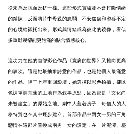
從未為反抗而反抗一樣。這些形式實驗並不會打斷情緒
的鋪陳，反而將片中母親的脆弱、不安焦慮和游移不定
的心境給襯托出來。形式與情緒成為彼此的鏡像，看似
多重斷裂卻能更飽滿的貼合情感核心。
這功力在她的首部彩色作品《寬廣的世界》又推向更高
的層次。這是她最抽象詩意的作品，也是她個人最滿意
的作品。隔了七年重回影壇，她選擇以彩色拍攝，卻以
色調單調荒蕪的工地作為敘事原點，因為那是「文化尚
未被建立」的原始之地。劇中人蓋著房子，每個人的人
格特質也在其中逐步建立。首部作品中兩女一男的三角
戀情在這部片置換成兩男一女的設定，在一片泥濘、塵