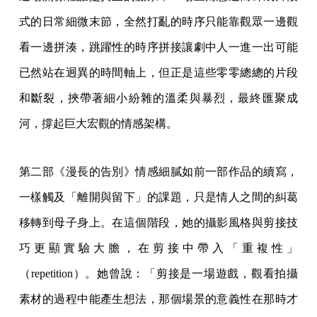
式的日常細微末節，全然打亂的時序只能靠觀眾一邊觀
看一邊拼湊，跳躍性的時序拼接讓劇中人一進一出可能
已然站在迥異的時間軸上，但正是這些零零總總的片段
和斷裂，挾帶著細小紛雜的溫柔與暴烈，最終匯聚成
河，撐起巨大宏觀的情感架構。
第二部《漫長的告別》情感細膩如前一部作品的續寫，
一樣觸及「離開與留下」的課題，只是情人之間的糾葛
移轉到母子身上。在這個階段，她的攝影風格與剪接技
巧更顯實驗大膽，在剪接中帶入「重複性」
（repetition）。她曾說：「剪接是一場遊戲，觀看拍攝
素材的過程中能產生想法，那個場景的意義性在那時才