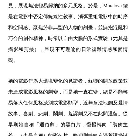
見，展現無法輕易歸納的多元風格。於是，Muratova 總
是在電影中否定傳統線性敘事、消弭重組電影中的時序
和空間感、聚焦於非典型的人物的刻畫，並擁抱混亂和
巧合的創作精神，時常以自由大膽的形式實驗（尤其是
攝影和剪接），呈現不可理喻的日常複雜情感和愛情
觀。
她的電影作為大環境變化的見證者，蘇聯的開放政策並
未造成電影風格的劇變，而是她一直在變，總是不願輕
易落入任何風格派別或電影類型，近無章法地觸及愛情
故事、喜劇、悲劇、鬧劇、荒謬劇又不在此間逗留。從
早期她自稱「通俗劇」的黑白片，慢慢轉向「裝飾主
義」（也是自稱）的彩色片，晚期則轉向充滿荒謬怪誕