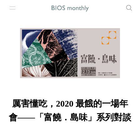
厲害懂吃，2020 最餓的一場年
會——「富饒．島味」系列對談