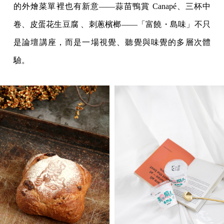
的外燴菜單裡也有新意——蒜苗鴨賞 Canapé、三杯中
卷、皮蛋花生豆腐 、刺蔥檳榔——「富饒・島味」不只
是論壇講座，而是一場視覺、聽覺與味覺的多層次體
驗。