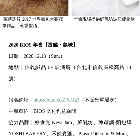
陳耀訓於 2017 世界麵包大賽冠
年會現場提供鮮乳坊波妞優格飲
軍作品「莓香絮語」
2020 BIOS 年會【富饒・島味】
日期｜2020.12.13（Sun.）
地點｜信義誠品 6F 展演廳（台北市信義區松高路 11
號）
報名網址｜
https://reurl.cc/Z7oQ23
（不販售單場次）
主辦單位｜BIOS 文化創意顧問
協力品牌｜好食光 Keya Jam、鮮乳坊、陳耀訓·麵包埠
YOSHI BAKERY、禾餘麥酒、 Plusx Pâtisserie & More、