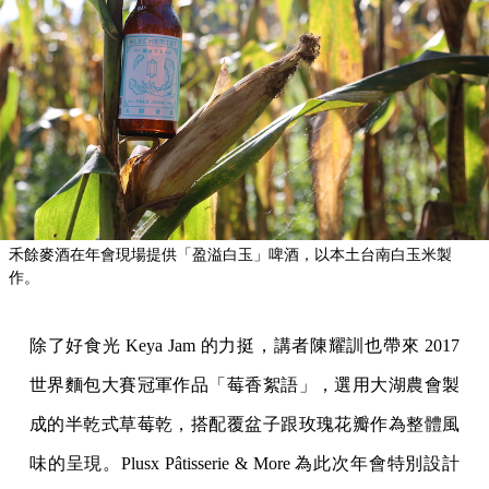
禾餘麥酒在年會現場提供「盈溢白玉」啤酒，以本土台南白玉米製
作。
除了好食光 Keya Jam 的力挺，講者陳耀訓也帶來 2017
世界麵包大賽冠軍作品「莓香絮語」，選用大湖農會製
成的半乾式草莓乾，搭配覆盆子跟玫瑰花瓣作為整體風
味的呈現。Plusx Pâtisserie & More 為此次年會特別設計