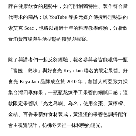
牌在健康飲食的趨勢中，如何開創獨特性、製作符合當
代需求的商品；以 YouTube 等多元媒介傳授料理秘訣的
索艾克 Soac，也將以超過十年的料理教學經驗，分析飲
食消費市場與生活型態的轉變與觀察。
除了與講者們一起反芻經驗，報名參與者皆能獲得一瓶
「富饒．島味」與好食光 Keya Jam 聯名的限定果醬。好
食光 Keya Jam 品牌成立於 2010 年，創辦人柯亞致力採
集台灣四季鮮果，一瓶瓶熬煉手工果醬的細膩口感；這
款限定果醬以「光之島嶼」為名，使用金棗、黃檸檬、
金桔、百香果新鮮食材製成，黃澄澄的果醬色調搭配年
會主視覺設計，彷彿冬天裡一抹和煦的陽光。