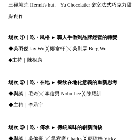
三徑就荒 Hermit's hut、 Yu Chocolatier 畬室法式巧克力甜
點創作
場次 ①｜吃・風格 ► 職人手做到品牌經營的轉變
◆吳羽傑 Jay Wu ╳ 鄭畬軒 ╳ 吳則霖 Berg Wu
◆主持｜陳祖康
⠀
場次 ②｜吃・在地 ► 餐飲在地化意義的重新思考
◆與談｜毛奇╳ 李信男 Nobu Lee ╳ 陳耀訓
◆主持｜李承宇
⠀
場次 ③｜吃・傳承 ► 傳統風味的嶄新面貌
◆與談｜吳健豪 ╳ 吳宥廣 Charles ╳ 簡瑋婷 Vicky