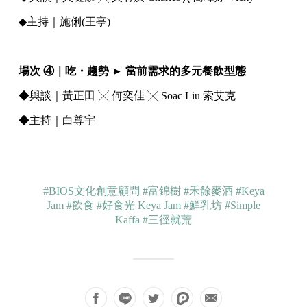
◆主持｜施俐(王亭)
⠀
場次 ④｜吃・趨勢 ► 當前需求的多元餐飲型態
◆與談｜黃正田 ╳ 何奕佳 ╳ Soac Liu 索艾克
◆主持｜白尊宇
#BIOS文化創意顧問
#富錦樹
#禾餘麥酒
#Keya
Jam
#飲食
#好食光 Keya Jam
#鮮乳坊
#Simple
Kaffa
#三徑就荒