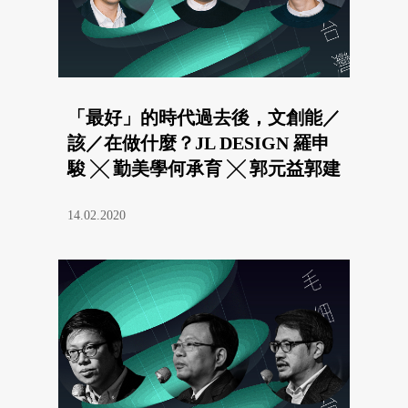
「最好」的時代過去後，文創能／
該／在做什麼？JL DESIGN 羅申
駿 ╳ 勤美學何承育 ╳ 郭元益郭建
偉
14.02.2020