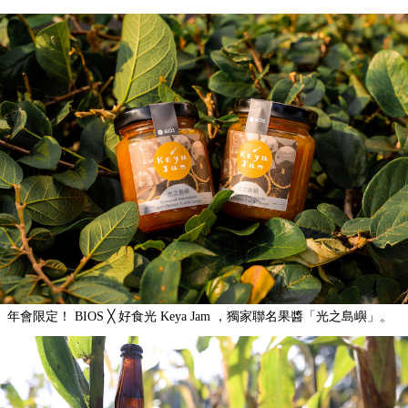
年會限定！ BIOS ╳ 好食光 Keya Jam ，獨家聯名果醬「光之島嶼」。