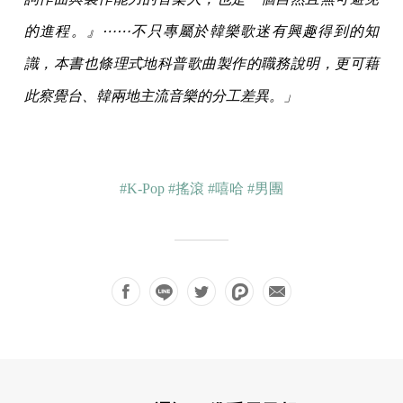
的進程。』⋯⋯不只專屬於韓樂歌迷有興趣得到的知
識，本書也條理式地科普歌曲製作的職務說明，更可藉
此察覺台、韓兩地主流音樂的分工差異。」
#K-Pop
#搖滾
#嘻哈
#男團