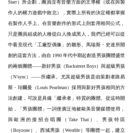
Starr）所企劃，團員沒有音樂方面的主導權（或在與製
作人的權力遊戲中敗北），實際上所有的決定權都掌握
在製作人手上。在音樂創作的形式上則套用相同公式，
只是團員組成的人種從白人換成黑人，我們已經可以從
中看見現代「工廠型偶像」的雛形。馬瑞斯・史達所開
創的這套方法，由自 1990 年代中期起創造男孩團體盛世
的兩個團體——新好男孩（Backstreet Boys）與超級男孩
（N'sync）——所繼承。尤其超級男孩是由策劃者路易
斯・珀爾曼（Louis Pearlman）採用與新好男孩相同的方
法創建，可說是具備「繼承者」特質的團體。從這時開
始，「男孩團體」一詞便廣泛地被歐美音樂媒體使用，
與歐洲的接招合唱團（Take That）、男孩特區
（Boyzone）、西城男孩（Westlife）等團體一起，建立