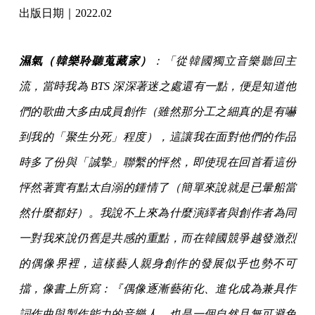
出版日期｜2022.02
濕氣（韓樂聆聽蒐藏家）
：「從韓國獨立音樂聽回主
流，當時我為 BTS 深深著迷之處還有一點，便是知道他
們的歌曲大多由成員創作（雖然那分工之細真的是有嚇
到我的「聚生分死」程度），這讓我在面對他們的作品
時多了份與「誠摯」聯繫的怦然，即使現在回首看這份
怦然著實有點太自溺的鍾情了（簡單來說就是已暈船當
然什麼都好）。我說不上來為什麼演繹者與創作者為同
一對我來說仍舊是共感的重點，而在韓國競爭越發激烈
的偶像界裡，這樣藝人親身創作的發展似乎也勢不可
擋，像書上所寫：『偶像逐漸藝術化、進化成為兼具作
詞作曲與製作能力的音樂人，也是一個自然且無可避免