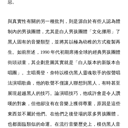
惡。
與真實性有關的另一種批判，則是源自於有些人認為體
制內的男孩團體，尤其是白人男孩團體「文化挪用」了
黑人固有的音樂類型，並將其以極為幼稚的方式複製再
生。如前所述，1990 年代初期席捲全球的經典男孩團體
街頭頑童，其企劃意圖其實就是「白人版本的新版本合
唱團」。主唱喬登・奈特以模仿黑人靈魂歌手的假聲唱
法演唱歌曲，他的歌聲不僅讓人聯想到黑人，有時甚至
展現超越黑人的技巧。論演唱技巧，他或許會是令人讚
嘆的對象，但他卻沒有在音樂上獲得尊重，原因是這些
東西並不屬於他們。在他們之後登場的眾多男孩團體，
也都面臨類似的命運。在流行音樂歷史上，模仿黑人音