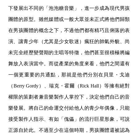
下發展出不同的「泡泡糖音樂」，進一步成為現代男孩
團體的原型。雖然媒體或一般大眾並未正式將他們歸類
在男孩團體的概念之下，不過他們都有精巧且俐落的表
演、讓青少年（尤其是少女歌迷）瘋狂的帥氣外貌、尚
未完全經歷變聲期的主唱等特徵，他們甚至很積極將編
舞放入表演當中。而從產業的角度來看，他們之間還有
一個更重要的共通點，那就是他們分別在貝里・戈迪
（Berry Gordy）、瑞克・霍爾（Rick Hall）等擁有絕對
權限的策劃者兼音樂製作人掌控下，決定他們自己的音
樂發展。將自己的命運交付給他人的青少年偶像，只能
接受製作人指示、有如「傀儡」的流行巨星形象，可說
正源自於此。不過至少在這個時期，男孩團體還被認為