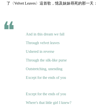
了〈Velvet Leaves〉這首歌，憶及妹妹尋死的那一天：
And in this dream we fall
Through velvet leaves
Ushered in reverse
Through the silk-like purse
Outstretching, unending
Except for the ends of you
Except for the ends of you
Where's that little girl I knew?