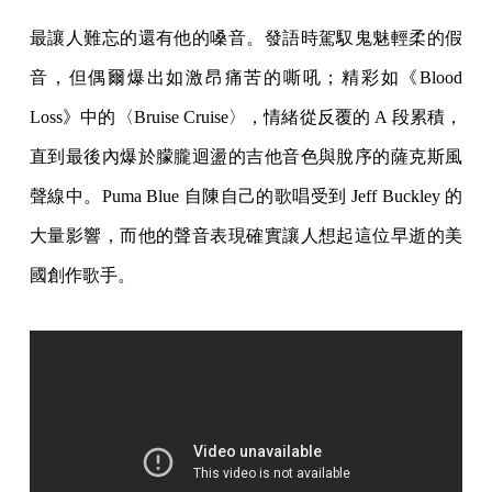
最讓人難忘的還有他的嗓音。發語時駕馭鬼魅輕柔的假
音，但偶爾爆出如激昂痛苦的嘶吼；精彩如《Blood
Loss》中的〈Bruise Cruise〉，情緒從反覆的 A 段累積，
直到最後內爆於朦朧迴盪的吉他音色與脫序的薩克斯風
聲線中。Puma Blue 自陳自己的歌唱受到 Jeff Buckley 的
大量影響，而他的聲音表現確實讓人想起這位早逝的美
國創作歌手。