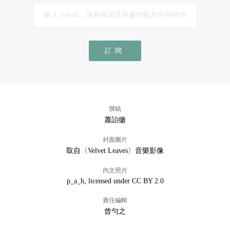
訂閱
撰稿
蕭詒徽
封面圖片
取自〈Velvet Leaves〉音樂影像
內文照片
p_a_h, licensed under CC BY 2.0
責任編輯
曾勻之