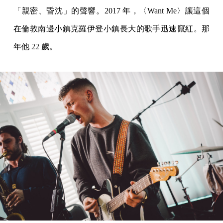
「親密、昏沈」的聲響。2017 年，〈Want Me〉讓這個
在倫敦南邊小鎮克羅伊登小鎮長大的歌手迅速竄紅。那
年他 22 歲。