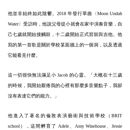
他並非始終如此陰鬱。2018 年發行單曲〈Moon Undah
Water〉受訪時，他說父母從小就會在家中演奏音樂，自
己七歲就開始接觸鼓，十二歲開始正式習鼓與吉他。他
寫的第一首歌是關於學校某面牆上的一個洞，以及透過
它能看見什麼。
這一切很快無法滿足小 Jacob 的心靈。「大概在十三歲
的時候，我開始厭倦我的心裡有那麼多音樂點子，我卻
沒有表達它們的能力。」
他進入了著名的倫敦表演藝術與技術學校（BRIT
school），這間孵育了 Adele、Amy Winehouse、Jessie