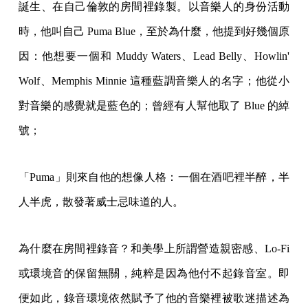
誕生、在自己倫敦的房間裡錄製。以音樂人的身份活動
時，他叫自己 Puma Blue，至於為什麼，他提到好幾個原
因：他想要一個和 Muddy Waters、Lead Belly、Howlin'
Wolf、Memphis Minnie 這種藍調音樂人的名字；他從小
對音樂的感覺就是藍色的；曾經有人幫他取了 Blue 的綽
號；
「Puma」則來自他的想像人格：一個在酒吧裡半醉，半
人半虎，散發著威士忌味道的人。
為什麼在房間裡錄音？和美學上所謂營造親密感、Lo-Fi
或環境音的保留無關，純粹是因為他付不起錄音室。即
便如此，錄音環境依然賦予了他的音樂裡被歌迷描述為