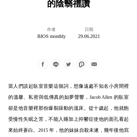
的陰翳禮讚
作者
日期
BIOS monthly
29.06.2021
當人們談起臥室音樂這個詞，想像遠處不知名小房間裡
的溫馨、私密與低傳真的如夢聲響，Jacob Allen 的臥室
卻是他音樂裡那份爆裂躁動的溫床。從十歲起，他就飽
受慢性失眠之苦，不能入睡加上抑鬱症使他的面孔看起
來始終蒼白。2015 年，他的妹妹自殺未遂，幾年後他寫