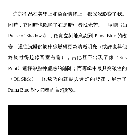
「這部作品在美學上和負面情緒上，都深深影響了我。
同時，它同時也隱喻了在黑暗中尋找光芒。」聆聽《In
Praise of Shadows》，確實立刻能意識到 Puma Blue 的改
變：過往沉鬱的旋律線變得更為清晰明亮（或許也與他
終於付得起錄音室有關），吉他甚至出現了像〈Silk
Print〉這樣帶點神聖感的鋪陳；而專輯中最具突破性的
〈Oil Slick〉，以炫巧的鼓點與迷幻的旋律，展示了
Puma Blue 對快節奏的高超駕馭。