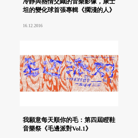
冷靜與熱情交織的音樂影像，康士
坦的變化球首張專輯《擱淺的人》
16.12.2016
我願意每天順你的毛：第四屆瞪鞋
音樂祭《毛邊派對Vol.1》