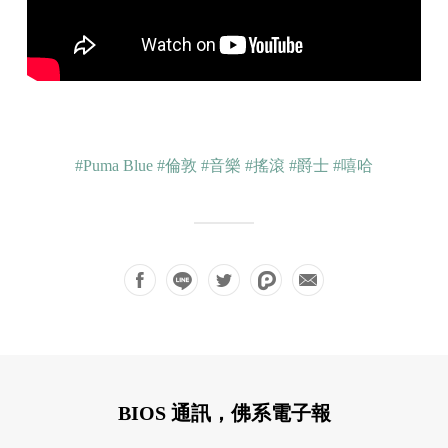
#Puma Blue
#倫敦
#音樂
#搖滾
#爵士
#嘻哈
BIOS 通訊，佛系電子報