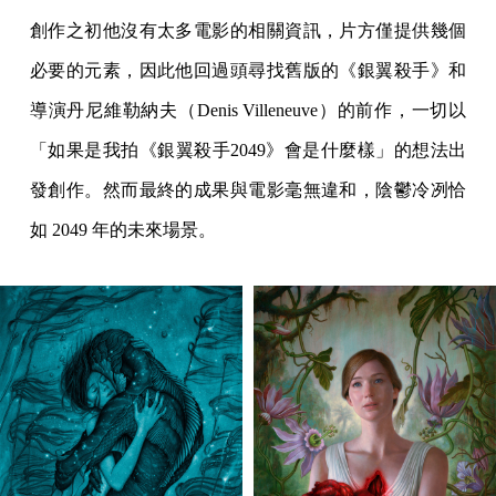
創作之初他沒有太多電影的相關資訊，片方僅提供幾個
必要的元素，因此他回過頭尋找舊版的《銀翼殺手》和
導演丹尼維勒納夫（Denis Villeneuve）的前作，一切以
「如果是我拍《銀翼殺手2049》會是什麼樣」的想法出
發創作。然而最終的成果與電影毫無違和，陰鬱冷冽恰
如 2049 年的未來場景。