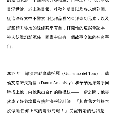
畫浮世繪、老上海畫報、杜勒的版畫以及各式解剖圖。
從這些線索中不難索引他作品裡的東洋奇幻元素，以及
那些精工琢磨的線條其來有自，打開他的速寫筆記本，
神人妖獸幻影流佈，圖畫中自有一個故事交織的神奇宇
宙。
2017 年，導演吉勒摩戴托羅（Guillermo del Toro）、戴
倫艾洛諾夫斯基（Darren Aronofsky）和華納兄弟幾乎同
時找上他，向他拋出合作的橄欖枝——一瞬之間，他突
然成了好萊塢最火熱的海報設計師：「其實我之前根本
沒做過任何正式的電影海報！」受寵若驚的他猜想，