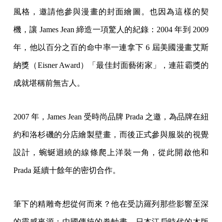
風格，邀請他參與漫畫的封面繪圖。也因為這樣的契
機，讓 James Jean 締造一項驚人的紀錄：2004 年到 2009
年，他以百分之百的命中率一連拿下 6 屆美國漫畫艾斯
納獎（Eisner Award）「最佳封面藝術家」，連莊霸獎的
成就堪稱前無古人。
2007 年，James Jean 受時尚品牌 Prada 之邀，為品牌在紐
約和洛杉磯的分店繪製壁畫，而後正式參與服裝的視覺
設計，蜿蜒迴繞的線條爬上洋裝一角，從此開啟他和
Prada 延續十餘年的密切合作。
筆下的精雕奇想從何而來？他在受訪羅列那些影響至深
的靈感來源：中國傳統的卷軸畫、日本江戶時代的木版