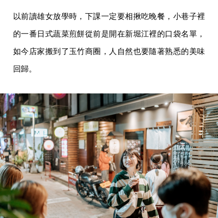
以前讀雄女放學時，下課一定要相揪吃晚餐，小巷子裡
的一番日式蔬菜煎餅從前是開在新堀江裡的口袋名單，
如今店家搬到了玉竹商圈，人自然也要隨著熟悉的美味
回歸。