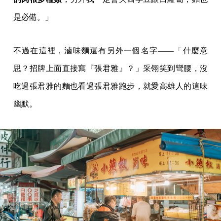
是必備。」
不過在這裡，滷味麵還有另外一個名字——「什麼意
思？招牌上面直接寫『張君雅』？」采翎笑到彎腰，沒
吃過張君雅的麵也看過張君雅跑步，就愛高雄人的這味
幽默。