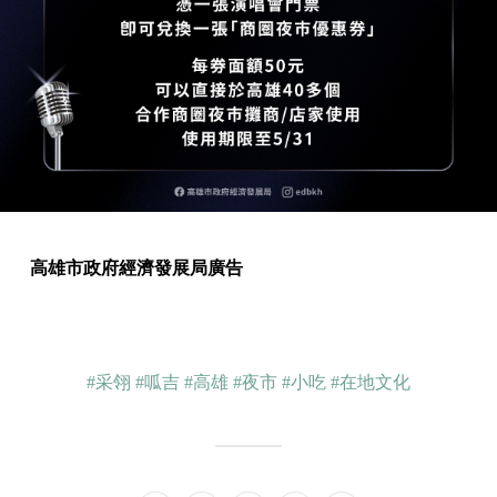
高雄市政府經濟發展局廣告
#采翎
#呱吉
#高雄
#夜市
#小吃
#在地文化