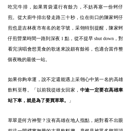
吃完牛排，如果胃袋還行有餘力，不妨再塞一份蚵仔
煎。從大廚牛排出發走路三十秒，位在街口的陳家蚵仔
煎也是吉林夜市有名的老字號，采翎特別提醒，陳家蚵
仔煎營業時間一路到深夜 1 點，從不提早 shut down，對
看完演唱會想覓食的歌迷來說頗有餘裕，也適合當作整
個夜晚的最後一站。
如果你夠幸運，說不定還能遇上采翎心中第一名的高雄
飲料至尊。「以前我從雄女回家，
中途一定要在高雄車
站下車，就是為了要買草翠。
」
草翠是何方神聖？沒有高雄在地人指點，絕對看不出眼
前這一間樸實無華的古早飲料攤，竟然是被眾多鄉親認