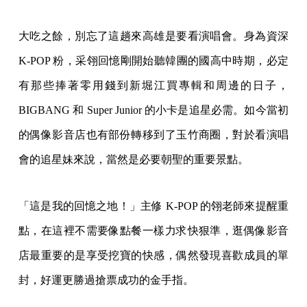
大吃之餘，別忘了這趟來高雄是要看演唱會。身為資深
K-POP 粉，采翎回憶剛開始聽韓團的國高中時期，必定
有那些捧著零用錢到新堀江買專輯和周邊的日子，
BIGBANG 和 Super Junior 的小卡是追星必需。如今當初
的偶像影音店也有部份轉移到了玉竹商圈，對於看演唱
會的追星妹來說，當然是必要朝聖的重要景點。
「這是我的回憶之地！」主修 K-POP 的翎老師來提醒重
點，在這裡不需要像點餐一樣力求快狠準，逛偶像影音
店最重要的是享受挖寶的快感，偶然發現喜歡成員的單
封，好運更勝過搶票成功的金手指。