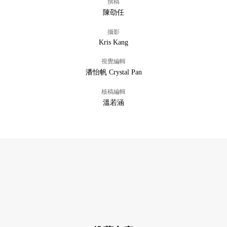
撰稿
陳劭任
攝影
Kris Kang
視覺編輯
潘怡帆 Crystal Pan
核稿編輯
溫若涵