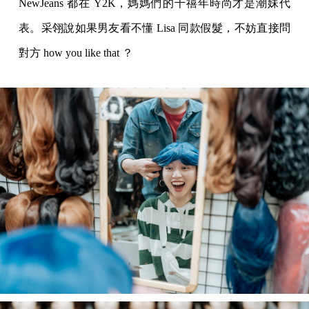
NewJeans 都在 Y2K，媽媽們的千禧年時尚才是潮妹代
表。采翎說如果男友看不懂 Lisa 同款假髮，不妨直接問
對方 how you like that ？