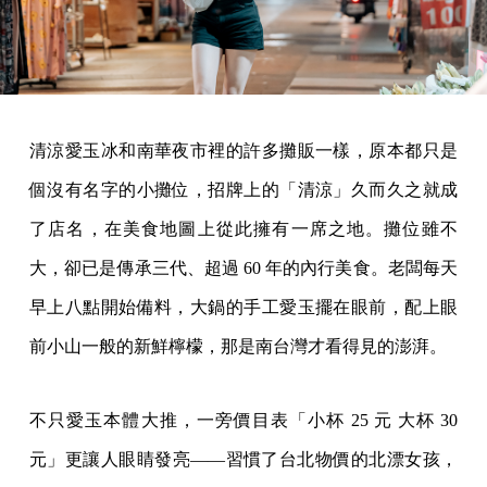
清涼愛玉冰和南華夜市裡的許多攤販一樣，原本都只是
個沒有名字的小攤位，招牌上的「清涼」久而久之就成
了店名，在美食地圖上從此擁有一席之地。攤位雖不
大，卻已是傳承三代、超過 60 年的內行美食。老闆每天
早上八點開始備料，大鍋的手工愛玉擺在眼前，配上眼
前小山一般的新鮮檸檬，那是南台灣才看得見的澎湃。
不只愛玉本體大推，一旁價目表「小杯 25 元 大杯 30
元」更讓人眼睛發亮——習慣了台北物價的北漂女孩，