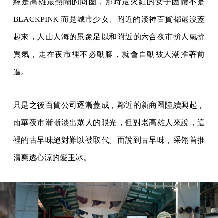
經是高雄最熱鬧的商圈，那時最火紅的女子團體不是
BLACKPINK 而是城市少女、附近的漢神百貨都還沒蓋
起來，人山人海的景象足以和附近的六合夜市拚人氣拚
買氣，走在夜市裡不必動腳，就會自動被人潮推著前
進。
只是之後百貨公司逐漸蓋成，鄰近的新商圈陸續興起，
南華夜市漸漸淡出眾人的眼光，但對老高雄人來說，這
裡的古早味絕對難以被取代。而說到古早味，采翎首推
清爽透心涼的愛玉冰。