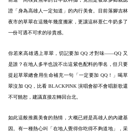
證「身為高雄人一定知道」的內行美食。目前落腳吉林
夜市的草翠在這幾年幾度搬家，更讓這杯薏仁牛奶多了
一份可遇不可求的珍貴感。
你若來高雄遇上草翠，切記要加 QQ 才對味——QQ 又
是誰？在地人多半也說不出這紫色配料的學名，但只要
提起草翠總會用生命補充一句「一定要加 QQ！」喝草
翠沒加 QQ，比看 BLACKPINK 演唱會卻不會唱新歌還
不可饒恕，建議直接左轉回台北。
如此這般推薦美食的熱情，大概已經是高雄人的內建基
因。有一種熱心叫「在地人覺得你吃得不夠道地」，采