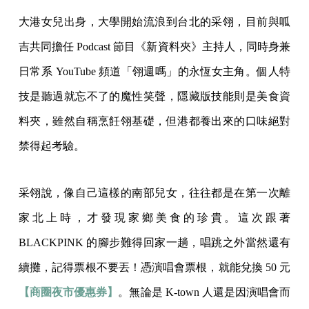
大港女兒出身，大學開始流浪到台北的采翎，目前與呱
吉共同擔任 Podcast 節目《新資料夾》主持人，同時身兼
日常系 YouTube 頻道「翎週嗎」的永恆女主角。個人特
技是聽過就忘不了的魔性笑聲，隱藏版技能則是美食資
料夾，雖然自稱烹飪翎基礎，但港都養出來的口味絕對
禁得起考驗。
采翎說，像自己這樣的南部兒女，往往都是在第一次離
家北上時，才發現家鄉美食的珍貴。這次跟著
BLACKPINK 的腳步難得回家一趟，唱跳之外當然還有
續攤，記得票根不要丟！憑演唱會票根，就能兌換 50 元
【商圈夜市優惠券】
。無論是 K-town 人還是因演唱會而