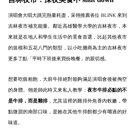
演唱會大唱大跳完熱量耗盡，采翎推薦各位 BLINK 來到
吉林夜市補充能量。鄰近高雄醫學大學的吉林夜市，本
來就是在地人和學生生活中的覓食首選，比起其他夜市
的規模和五花八門的類型，以小吃攤商為主的吉林夜市
更多了點「平時下班後來買份晚餐」的親切感。
想要吃個粗飽，大廚牛排絕對能夠滿足演唱會後被掏空
的身體。翎老師此時又來私人教學：
夜市牛排必點的不
是牛排，而是雞排
，尤其這裡的雞排外焦香內軟嫩，帶
點微甜的南部口味，是她在其他牛排館都少有嚐過的好
味道。