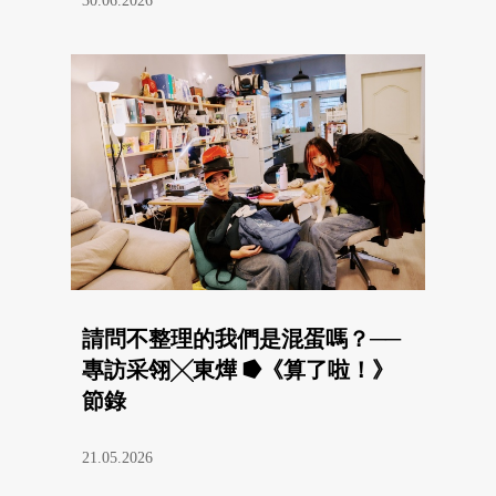
30.06.2026
請問不整理的我們是混蛋嗎？──
專訪采翎╳東燁 ⭓《算了啦！》
節錄
21.05.2026