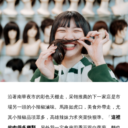
沿著南華夜市的彩色天棚走，采翎推薦的下一家店是市
場另一頭的小辣椒滷味。馬路如虎口，美食外帶走，尤
其小辣椒品項眾多，高雄辣妹力求夾菜快狠準。「
這裡
的肉很多種類
，另外我一定會夾四季豆跟白蘿蔔，麵也