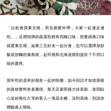
「以前會買東京燒，而且都要外帶，大家一起邊走邊
吃。」店裡招牌的蔬菜煎餅有四種口味，想要經典口味
就選東京燒，如果三五好友一起分食，也可以選擇加炒
飯或炒麵的廣島燒，起司燒和北海道燒則提供了不同口
味的選擇。
當年吃的是和好朋友一起的快樂，如今回訪才知道那樣
的真材實料有多難得。那天店家照樣大排長龍，老闆貼
心送給每位久等的客人一塊花生糖，沒到高雄，別說你
體驗過人情味。