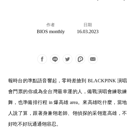
作者
日期
BIOS monthly
16.03.2023
報時台的準點語音響起，零時差搶到 BLACKPINK 演唱
會門票的你成為全台灣最幸運的人，備戰演唱會練歌練
舞，也準備排行程 in 爆高雄 area。來高雄吃什麼，當地
人說了算，跟著身兼翎老師、翎偵探的采翎逛高雄，不
好吃不好玩通通翎容忍。