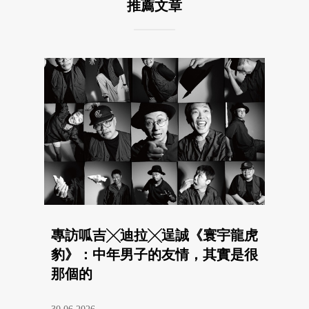
推薦文章
專訪呱吉╳迪拉╳逞誠《寰宇龍虎
豹》：中年男子的友情，其實是很
那個的