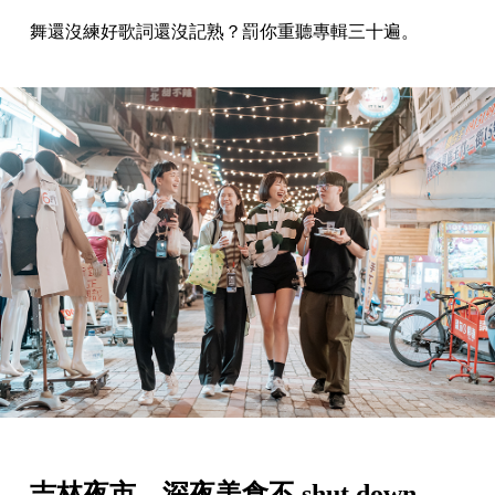
舞還沒練好歌詞還沒記熟？罰你重聽專輯三十遍。
吉林夜市．深夜美食不 shut down