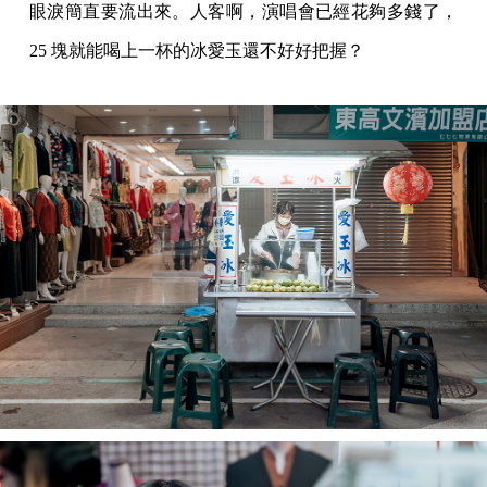
眼淚簡直要流出來。人客啊，演唱會已經花夠多錢了，
25 塊就能喝上一杯的冰愛玉還不好好把握？