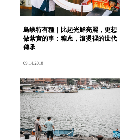
島嶼特有種｜比起光鮮亮麗，更想
做紮實的事：糖蔥，滾燙裡的世代
傳承
09.14.2018