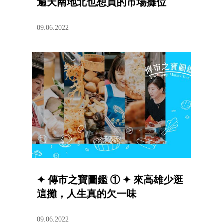
遍天南地北也想買的市場攤位
09.06.2022
✦ 傳市之寶圖鑑 ① ✦ 來高雄少逛
這攤，人生真的欠一味
09.06.2022