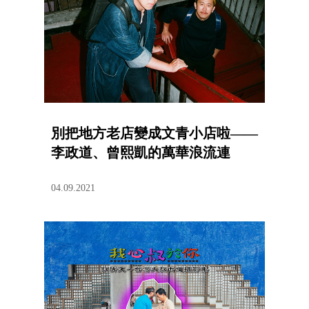
別把地方老店變成文青小店啦——
李政道、曾熙凱的萬華浪流連
04.09.2021