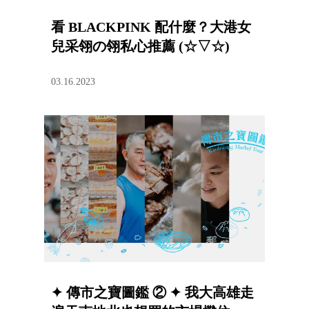
看 BLACKPINK 配什麼？大港女
兒采翎の翎私心推薦 (☆▽☆)
03.16.2023
✦ 傳市之寶圖鑑 ② ✦ 我大高雄走