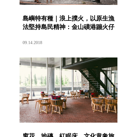
島嶼特有種｜浪上撲火，以原生漁
法堅持島民精神：金山磺港蹦火仔
09.14.2018
窗花、地磚、紅眠床，文化意象旅