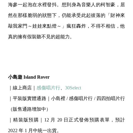
海參一起泡在水裡發抖。想到身為音樂人的柯智豪，居
然在那樣脆弱的狀態下，仍能承受此起彼落的「財神來
敲我家門～娃娃來點燈～」瘋狂轟炸，不得不相信，他
真的擁有假裝聽不見的超能力。
小島遊 Island Rover
｜線上商店｜
感傷唱片行
、
30Select
｜平裝版實體通路｜小島裡 / 感傷唱片行 / 四四拍唱片行
（販售通路增加中）
｜精裝版預購｜12 月 20 日正式發佈預購表單，預計
2022 年 1 月中統一出貨。