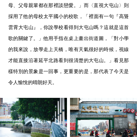
母、父母親輩都在那裡談戀愛。」而〈直視大屯山〉則
採用了他的母校太平國小的校歌，「​​裡面有一句『高聳
雲霄大屯山』，你說學校看得到大屯山嗎？這就是這首
歌的關鍵了。」他用手指在桌上畫出街道圖，「對小學
的我來說，放學走上天橋，唯有天氣很好的時候，視線
才能直接沿著延平北路看到很清楚的大屯山。」看見那
樣特別的景象是一回事，更重要的是，那代表了今天是
令人愉悅的晴朗好天。