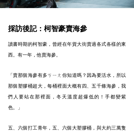
採訪後記：柯智豪賣海參
讀書時期的柯智豪，曾經在年貨大街賣過各式各樣的東
西。有一年，他賣海參。
「賣那個海參有多ㄎㄧㄤ你知道嗎？因為要活水，所以
那個塑膠桶超大，每桶裡面大概有四、五千條海參，我
們人要站在那裡面，冬天溫度超爆低的！手都變紫
色。」
五、六個打工青年，五、六個大塑膠桶，與大約三萬隻