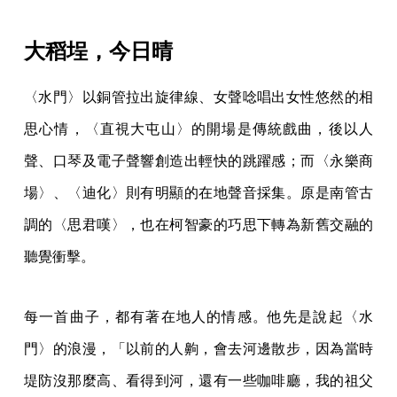
大稻埕，今日晴
〈水門〉以銅管拉出旋律線、女聲唸唱出女性悠然的相
思心情，〈直視大屯山〉的開場是傳統戲曲，後以人
聲、口琴及電子聲響創造出輕快的跳躍感；而〈永樂商
場〉、〈迪化〉則有明顯的在地聲音採集。原是南管古
調的〈思君嘆〉，也在柯智豪的巧思下轉為新舊交融的
聽覺衝擊。
每一首曲子，都有著在地人的情感。他先是說起〈水
門〉的浪漫，「以前的人齁，會去河邊散步，因為當時
堤防沒那麼高、看得到河，還有一些咖啡廳，我的祖父