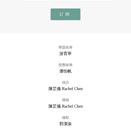
訂閱
專題統籌
游育寧
視覺統籌
潘怡帆
採訪
陳芷儀 Rachel Chen
撰稿
陳芷儀 Rachel Chen
攝影
郭潔渝