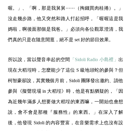
喔。」、「啊，那是我舅舅⋯⋯（掏錢買肉桂捲）。」
沒走幾步路，他又突然和路人打起招呼，「喔喔這是我
媽啦，啊後面那個是我爸。」必須向各位觀眾澄清，我
們真的只是在隨意閒逛，絕不是 set 好的節目效果。
所以說，當以聲音串起的空間
「Sidoli Radio 小島裡」
出
現在大稻埕時，怎麼能少了這位 S 級地頭蛇的參與？但
柯智豪卻說，其實幾個月前，Sidoli 團隊發出邀約、請他
參與《擬聲現場 in 大稻埕》時，他是有點猶疑的，「因
為近幾年滿多人想要做大稻埕的東西嘛，一開始也會想
說，會不會是那種『服務性』的東西。」在深入了解
後，他發現 Sidoli 的內容豐富，在音樂需求上也沒有設