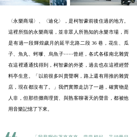
〈永樂商場〉、〈迪化〉，是柯智豪前後住過的地方。
這裡所指的永樂商場，並非眾人所熟知的永樂市場，而
是有過一段輝煌歲月的延平北路二段 36 巷，花生、瓜
子、魚丸、蚵嗲、烏魚子⋯⋯曾經，各式各樣南北雜貨
在這裡通通找得到，柯智豪的外婆，過去也在這裡經營
料亭生意。「以前很多叫賣聲啊，路上還有用推的雜貨
店，現在都沒有了。」我們實際走訪了一趟，確實物是
人非，但那些攤商理貨、與熟客聊著天的聲音，都被他
用音樂記憶了下來。