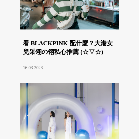
看 BLACKPINK 配什麼？大港女
兒采翎の翎私心推薦 (☆▽☆)
16.03.2023