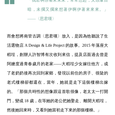
「我君啊你著來來來，常常想起，又頭暈目
暗，未擱又擱來想著伊啊伊著來來來。」
——〈思君嘆〉
而會想將南管古調〈思君嘆〉放入，是因為他聽說了生
活選物店 A Design & Life Project 的故事。2015 年落座大
稻埕，創辦人許智博有次收到來信，提及店面過去曾是
阿嬤度過青春歲月的老家——大稻埕少女嫁往他方，成
了老奶奶後再次回到家鄉，發現以前住的房子、很陡的
老式樓梯卻都還在，當年，她就是走下這個樓梯出嫁
的。「那個共時性的想像跟這首歌很像，老太太一打開
門，變成 18 歲，在等她的老公把她娶走、離開大稻埕，
然後她回來時，又看到她當初走下來的那個樓梯。」