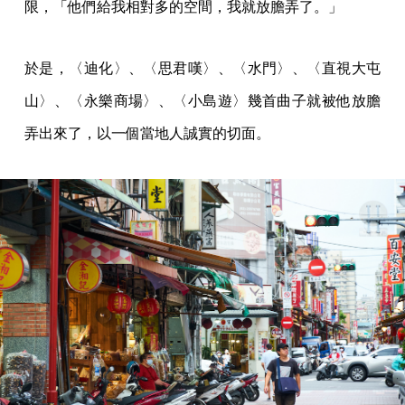
限，「他們給我相對多的空間，我就放膽弄了。」
於是，〈迪化〉、〈思君嘆〉、〈水門〉、〈直視大屯
山〉、〈永樂商場〉、〈小島遊〉幾首曲子就被他放膽
弄出來了，以一個當地人誠實的切面。