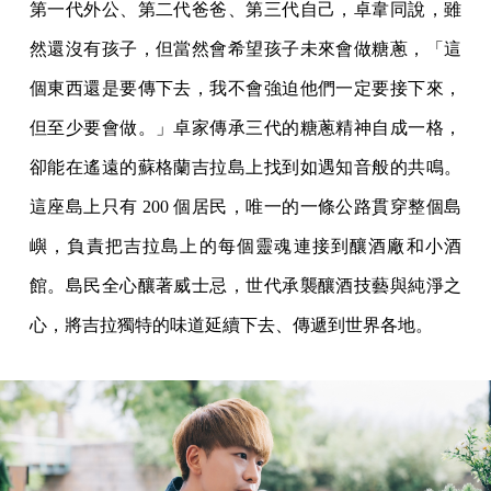
第一代外公、第二代爸爸、第三代自己，卓韋同說，雖
然還沒有孩子，但當然會希望孩子未來會做糖蔥，「這
個東西還是要傳下去，我不會強迫他們一定要接下來，
但至少要會做。」卓家傳承三代的糖蔥精神自成一格，
卻能在遙遠的蘇格蘭吉拉島上找到如遇知音般的共鳴。
這座島上只有 200 個居民，唯一的一條公路貫穿整個島
嶼，負責把吉拉島上的每個靈魂連接到釀酒廠和小酒
館。島民全心釀著威士忌，世代承襲釀酒技藝與純淨之
心，將吉拉獨特的味道延續下去、傳遞到世界各地。