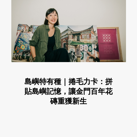
島嶼特有種｜捲毛力卡：拼
貼島嶼記憶，讓金門百年花
磚重獲新生