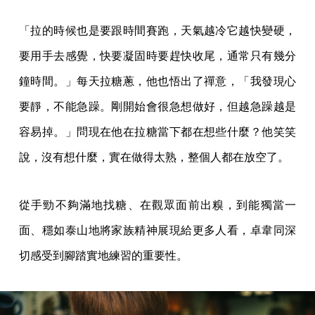
「拉的時候也是要跟時間賽跑，天氣越冷它越快變硬，
要用手去感覺，快要凝固時要趕快收尾，通常只有幾分
鐘時間。」每天拉糖蔥，他也悟出了禪意，「我發現心
要靜，不能急躁。剛開始會很急想做好，但越急躁越是
容易掉。」問現在他在拉糖當下都在想些什麼？他笑笑
說，沒有想什麼，實在做得太熟，整個人都在放空了。
從手勁不夠滿地找糖、在觀眾面前出糗，到能獨當一
面、穩如泰山地將家族精神展現給更多人看，卓韋同深
切感受到腳踏實地練習的重要性。