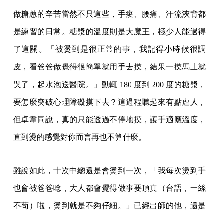
做糖蔥的辛苦當然不只這些，手痠、腰痛、汗流浹背都
是練習的日常。糖漿的溫度則是大魔王，極少人能過得
了這關。「被燙到是很正常的事，我記得小時候很調
皮，看爸爸做覺得很簡單就用手去摸，結果一摸馬上就
哭了，起水泡送醫院。」動輒 180 度到 200 度的糖漿，
要怎麼突破心理障礙摸下去？這過程聽起來有點虐人，
但卓韋同說，真的只能透過不停地摸，讓手適應溫度，
直到燙的感覺對你而言再也不算什麼。
雖說如此，十次中總還是會燙到一次，「我每次燙到手
也會被爸爸唸，大人都會覺得做事要頂真（台語，一絲
不苟）啦，燙到就是不夠仔細。」已經出師的他，還是