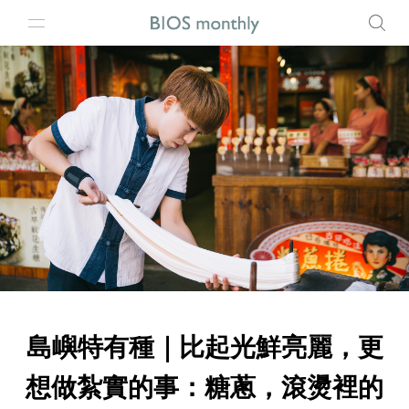
島嶼特有種｜比起光鮮亮麗，更
想做紮實的事：糖蔥，滾燙裡的