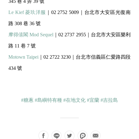
345 巷 4 弄 39 號
Le Kief 菱玖洋服
｜02 2752 5009｜台北市大安區光復南
路 308 巷 36 號
摩得僖閣 Mod Sequel
｜02 2737 2955｜台北市大安區樂利
路 11 巷 7 號
Motown Taipei
｜02 2722 3230｜台北市信義區仁愛路四段
434 號
#糖蔥
#島嶼特有種
#在地文化
#宜蘭
#吉拉島