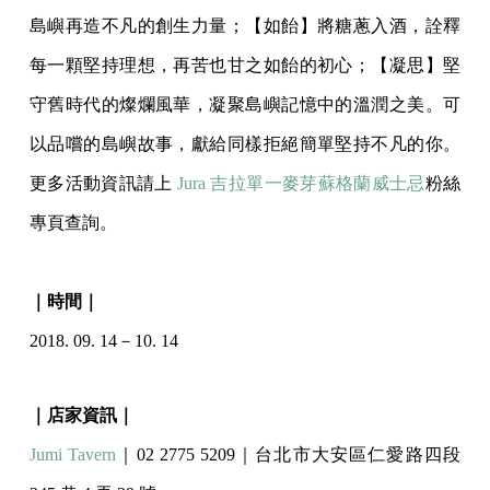
島嶼再造不凡的創生力量；【如飴】將糖蔥入酒，詮釋
每一顆堅持理想，再苦也甘之如飴的初心；【凝思】堅
守舊時代的燦爛風華，凝聚島嶼記憶中的溫潤之美。可
以品嚐的島嶼故事，獻給同樣拒絕簡單堅持不凡的你。
更多活動資訊請上
Jura 吉拉單一麥芽蘇格蘭威士忌
粉絲
專頁查詢。
｜時間｜
2018. 09. 14－10. 14
｜店家資訊｜
Jumi Tavern
｜02 2775 5209｜台北市大安區仁愛路四段