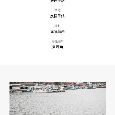
妖怪手錶
撰稿
妖怪手錶
攝影
充電蘋果
責任編輯
溫若涵