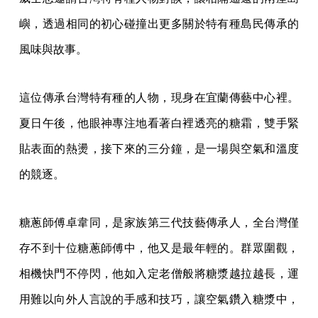
嶼，透過相同的初心碰撞出更多關於特有種島民傳承的
風味與故事。
這位傳承台灣特有種的人物，現身在宜蘭傳藝中心裡。
夏日午後，他眼神專注地看著白裡透亮的糖霜，雙手緊
貼表面的熱燙，接下來的三分鐘，是一場與空氣和溫度
的競逐。
糖蔥師傅卓韋同，是家族第三代技藝傳承人，全台灣僅
存不到十位糖蔥師傅中，他又是最年輕的。群眾圍觀，
相機快門不停閃，他如入定老僧般將糖漿越拉越長，運
用難以向外人言說的手感和技巧，讓空氣鑽入糖漿中，