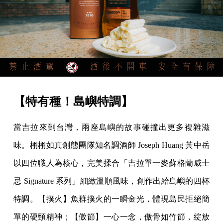
【特有種！島嶼特調】
當吉拉來到台灣，兩座島嶼的故事碰撞出更多複雜滋
味。栩栩如真創態團隊知名調酒師 Joseph Huang 黃中岳
以四位職人為核心，完美揉合「吉拉單一麥蘇格蘭威士
忌 Signature 系列」細緻溫順風味，創作出給島嶼的四杯
特調。【撲火】魚群撲火的一瞬金光，體現島民拒絕簡
單的硬頸精神；【傲節】一心一念，傲骨如竹節，綻放