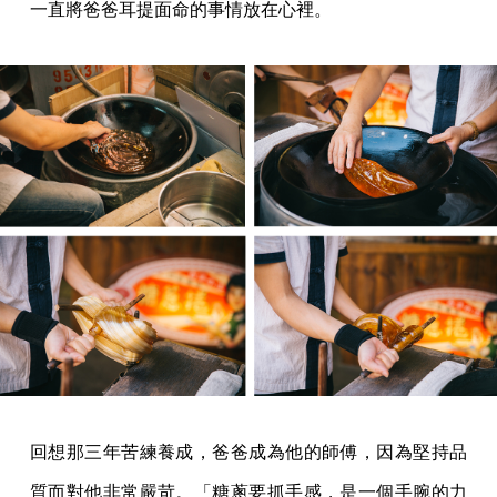
一直將爸爸耳提面命的事情放在心裡。
回想那三年苦練養成，爸爸成為他的師傅，因為堅持品
質而對他非常嚴苛。「糖蔥要抓手感，是一個手腕的力