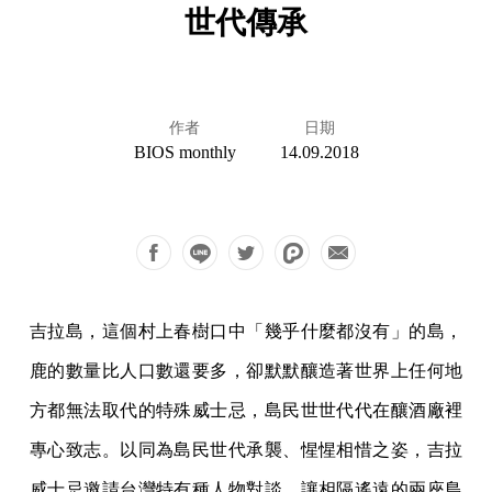
世代傳承
作者
日期
BIOS monthly
14.09.2018
吉拉島，這個村上春樹口中「幾乎什麼都沒有」的島，
鹿的數量比人口數還要多，卻默默釀造著世界上任何地
方都無法取代的特殊威士忌，島民世世代代在釀酒廠裡
專心致志。以同為島民世代承襲、惺惺相惜之姿，吉拉
威士忌邀請台灣特有種人物對談，讓相隔遙遠的兩座島