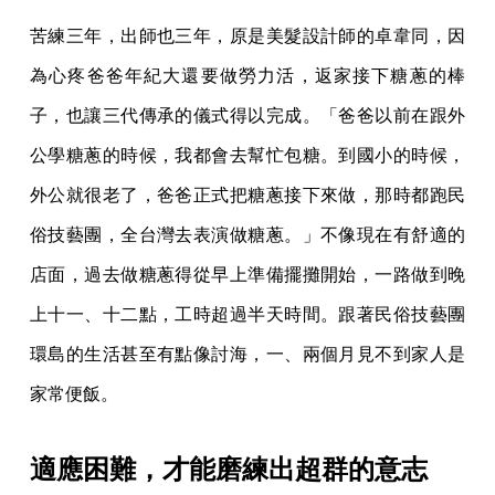
苦練三年，出師也三年，原是美髮設計師的卓韋同，因
為心疼爸爸年紀大還要做勞力活，返家接下糖蔥的棒
子，也讓三代傳承的儀式得以完成。「爸爸以前在跟外
公學糖蔥的時候，我都會去幫忙包糖。到國小的時候，
外公就很老了，爸爸正式把糖蔥接下來做，那時都跑民
俗技藝團，全台灣去表演做糖蔥。」不像現在有舒適的
店面，過去做糖蔥得從早上準備擺攤開始，一路做到晚
上十一、十二點，工時超過半天時間。跟著民俗技藝團
環島的生活甚至有點像討海，一、兩個月見不到家人是
家常便飯。
適應困難，才能磨練出超群的意志