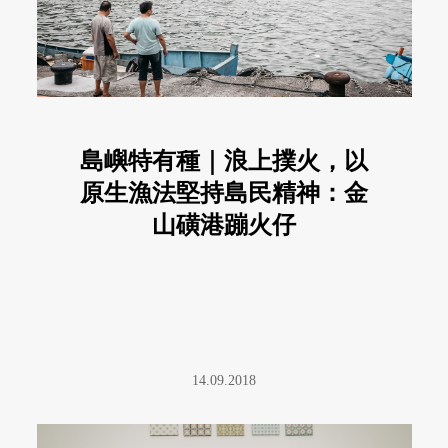
島嶼特有種｜浪上撲火，以
原生漁法堅持島民精神：金
山磺港蹦火仔
14.09.2018