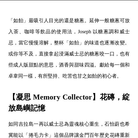
「如飴」最吸引人目光的還是糖蔥。延伸一般糖蔥可放
入茶、咖啡等飲品的使用法，Joseph 以糖蔥調和威士
忌，當它慢慢溶解，整杯「如飴」的味道也逐漸改變。
或你等不及，直接拿起浸滿威士忌的糖蔥咬一口，也有
些成人版甜點的意思，酒香與甜味四溢。獻給每一個和
卓韋同一樣，有所堅持、吃苦也甘之如飴的初心者。
【凝思 Memory Collector】花磚，綻
放島嶼記憶
如同吉拉島一再以威士忌為靈魂核心重生，石怡蔚也希
冀能以「捲毛力卡」這個品牌讓金門百年歷史花磚重新