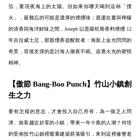
箔，重現夜海上的太陽。但如果你哪天喝到這杯「撲
火」，最難忘的可能是濃厚的煙燻味；迴盪在薑與檸檬
的清香與海洋鮮味之間，Joseph 以普羅旺斯香料煙燻 12
年吉拉威士忌，那股燻香提醒飲者：海面上金光閃閃的
奇景，背後支撐的是討海人徹夜不眠、追逐火光的硬頸
精神。
【傲節 Bang-Boo Punch】竹山小鎮創
生之力
要有怎樣的意志，才會投入自己所有，為一個乏人問
津、旅客趨近於零的小鎮，帶來一年十萬的人潮？何培
鈞受南投竹山鎮裡廢棄建築群落吸引，來到這裡修整老