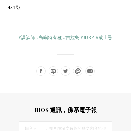
434 號
#調酒師
#島嶼特有種
#吉拉島
#JURA
#威士忌
BIOS 通訊，佛系電子報