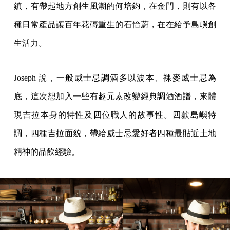
鎮，有帶起地方創生風潮的何培鈞，在金門，則有以各
種日常產品讓百年花磚重生的石怡蔚，在在給予島嶼創
生活力。
Joseph 說，一般威士忌調酒多以波本、裸麥威士忌為
底，這次想加入一些有趣元素改變經典調酒酒譜，來體
現吉拉本身的特性及四位職人的故事性。四款島嶼特
調，四種吉拉面貌，帶給威士忌愛好者四種最貼近土地
精神的品飲經驗。