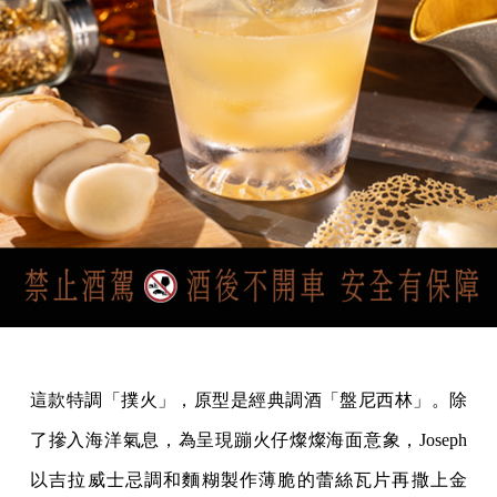
這款特調「撲火」，原型是經典調酒「盤尼西林」。除
了摻入海洋氣息，為呈現蹦火仔燦燦海面意象，Joseph
以吉拉威士忌調和麵糊製作薄脆的蕾絲瓦片再撒上金