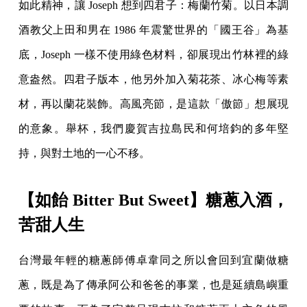
如此精神，讓 Joseph 想到四君子：梅蘭竹菊。以日本調
酒教父上田和男在 1986 年震驚世界的「國王谷」為基
底，Joseph 一樣不使用綠色材料，卻展現出竹林裡的綠
意盎然。四君子版本，他另外加入菊花茶、冰心梅等素
材，再以蘭花裝飾。高風亮節，是這款「傲節」想展現
的意象。舉杯，我們慶賀吉拉島民和何培鈞的多年堅
持，與對土地的一心不移。
【如飴 Bitter But Sweet】糖蔥入酒，
苦甜人生
台灣最年輕的糖蔥師傅卓韋同之所以會回到宜蘭做糖
蔥，既是為了傳承阿公和爸爸的事業，也是延續島嶼重