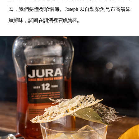
民，我們要懂得珍惜海。Joseph 以自製柴魚昆布高湯添
加鮮味，試圖在調酒裡召喚海風。