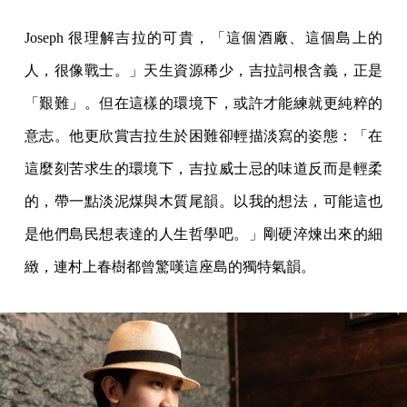
Joseph 很理解吉拉的可貴，「這個酒廠、這個島上的
人，很像戰士。」天生資源稀少，吉拉詞根含義，正是
「艱難」。但在這樣的環境下，或許才能練就更純粹的
意志。他更欣賞吉拉生於困難卻輕描淡寫的姿態：「在
這麼刻苦求生的環境下，吉拉威士忌的味道反而是輕柔
的，帶一點淡泥煤與木質尾韻。以我的想法，可能這也
是他們島民想表達的人生哲學吧。」剛硬淬煉出來的細
緻，連村上春樹都曾驚嘆這座島的獨特氣韻。