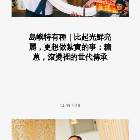
島嶼特有種｜比起光鮮亮
麗，更想做紮實的事：糖
蔥，滾燙裡的世代傳承
14.09.2018