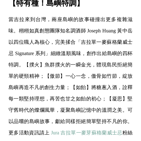
【特有種！島嶼特調】
當吉拉來到台灣，兩座島嶼的故事碰撞出更多複雜滋
味。栩栩如真創態團隊知名調酒師 Joseph Huang 黃中岳
以四位職人為核心，完美揉合「吉拉單一麥蘇格蘭威士
忌 Signature 系列」細緻溫順風味，創作出給島嶼的四杯
特調。【撲火】魚群撲火的一瞬金光，體現島民拒絕簡
單的硬頸精神；【傲節】一心一念，傲骨如竹節，綻放
島嶼再造不凡的創生力量；【如飴】將糖蔥入酒，詮釋
每一顆堅持理想，再苦也甘之如飴的初心；【凝思】堅
守舊時代的燦爛風華，凝聚島嶼記憶中的溫潤之美。可
以品嚐的島嶼故事，獻給同樣拒絕簡單堅持不凡的你。
更多活動資訊請上
Jura 吉拉單一麥芽蘇格蘭威士忌
粉絲