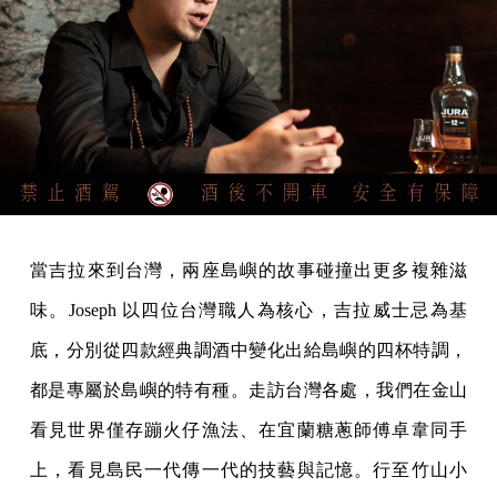
當吉拉來到台灣，兩座島嶼的故事碰撞出更多複雜滋
味。Joseph 以四位台灣職人為核心，吉拉威士忌為基
底，分別從四款經典調酒中變化出給島嶼的四杯特調，
都是專屬於島嶼的特有種。走訪台灣各處，我們在金山
看見世界僅存蹦火仔漁法、在宜蘭糖蔥師傅卓韋同手
上，看見島民一代傳一代的技藝與記憶。行至竹山小