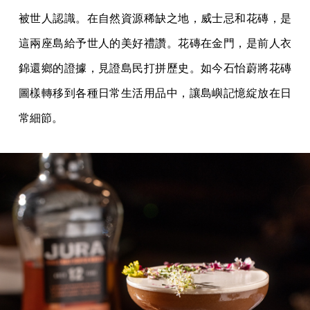
被世人認識。在自然資源稀缺之地，威士忌和花磚，是
這兩座島給予世人的美好禮讚。花磚在金門，是前人衣
錦還鄉的證據，見證島民打拼歷史。如今石怡蔚將花磚
圖樣轉移到各種日常生活用品中，讓島嶼記憶綻放在日
常細節。