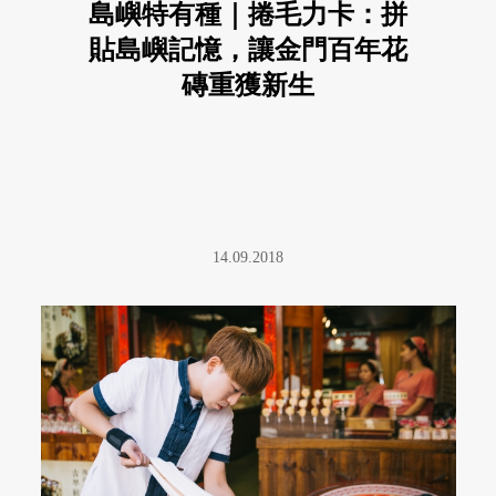
島嶼特有種｜捲毛力卡：拼
貼島嶼記憶，讓金門百年花
磚重獲新生
14.09.2018