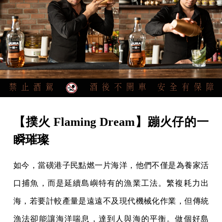
【撲火 Flaming Dream】蹦火仔的一
瞬璀璨
如今，當磺港子民點燃一片海洋，他們不僅是為養家活
口捕魚，而是延續島嶼特有的漁業工法。繁複耗力出
海，若要計較產量是遠遠不及現代機械化作業，但傳統
漁法卻能讓海洋喘息，達到人與海的平衡。做個好島