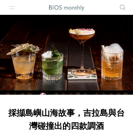
採擷島嶼山海故事，吉拉島與台
灣碰撞出的四款調酒