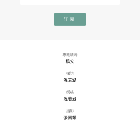
訂閱
專題統籌
楊安
採訪
溫若涵
撰稿
溫若涵
攝影
張國耀