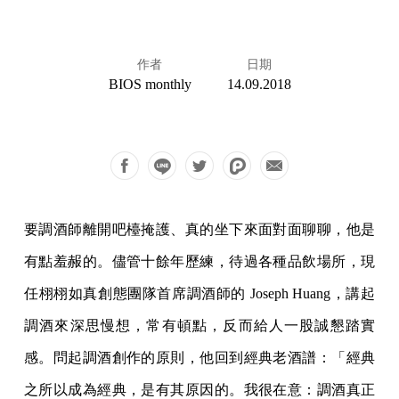
作者
日期
BIOS monthly
14.09.2018
要調酒師離開吧檯掩護、真的坐下來面對面聊聊，他是
有點羞赧的。儘管十餘年歷練，待過各種品飲場所，現
任栩栩如真創態團隊首席調酒師的 Joseph Huang，講起
調酒來深思慢想，常有頓點，反而給人一股誠懇踏實
感。問起調酒創作的原則，他回到經典老酒譜：「經典
之所以成為經典，是有其原因的。我很在意：調酒真正