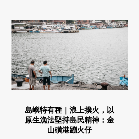
島嶼特有種｜浪上撲火，以
原生漁法堅持島民精神：金
山磺港蹦火仔