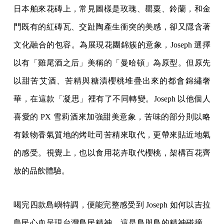
日本舶來花磚上，常見圖樣是玫瑰、罌粟、鈴蘭，和金
門既有的紅磚瓦、交趾陶產生衝突的美感，卻又隱含著
文化融合的包容。為展現花團錦簇的意象，Joseph 選擇
以有「雞尾酒之后」美稱的「曼哈頓」為原型。但原先
以甜苦艾酒、苦精與糖漬櫻桃堆疊出來的都會錦繡奢
華，在這款「凝思」裡有了不同轉變。Joseph 以他個人
喜愛的 PX 雪莉酒來加強甜美意象，苦味的部分則以略
有穀物香氣質地的烤吐司苦精來取代，更帶來貼近地氣
的感受。視覺上，也以食用花卉取代櫻桃，架構百花齊
放的品飲體驗。
喝完四款島嶼特調，便能完整感受到 Joseph 如何以吉拉
島民心血呈現台灣島民精神，這是島與島的精神碰撞。