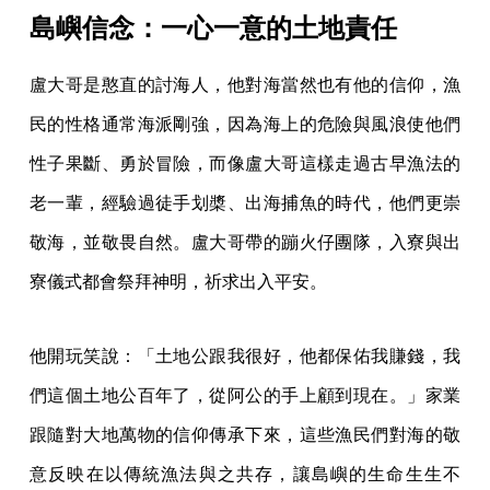
島嶼信念：一心一意的土地責任
盧大哥是憨直的討海人，他對海當然也有他的信仰，漁
民的性格通常海派剛強，因為海上的危險與風浪使他們
性子果斷、勇於冒險，而像盧大哥這樣走過古早漁法的
老一輩，經驗過徒手划槳、出海捕魚的時代，他們更崇
敬海，並敬畏自然。盧大哥帶的蹦火仔團隊，入寮與出
寮儀式都會祭拜神明，祈求出入平安。
他開玩笑說：「土地公跟我很好，他都保佑我賺錢，我
們這個土地公百年了，從阿公的手上顧到現在。」家業
跟隨對大地萬物的信仰傳承下來，這些漁民們對海的敬
意反映在以傳統漁法與之共存，讓島嶼的生命生生不