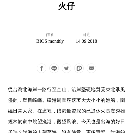
火仔
作者
日期
BIOS monthly
14.09.2018
從台灣北海岸一路行至金山，沿岸堅硬地質受東北季風
侵蝕，舉目崎嶇。磺港周圍座落著大大小小的漁船，圍
繞日常人家。在這裡，磺港最資深的已退休火長盧秀雄
經常於家中眺望漁港，觀望風浪。今天也是出海的好日
子嗎？討海的人望著海，沒有詩意，更多實際。討海的