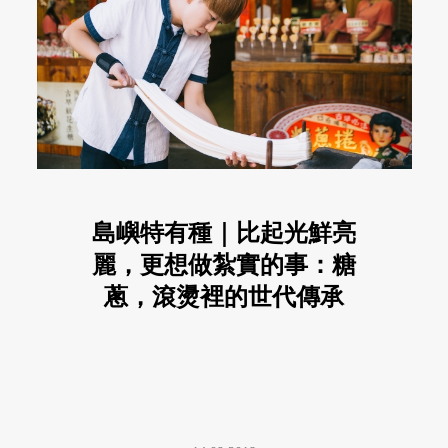
島嶼特有種｜比起光鮮亮
麗，更想做紮實的事：糖
蔥，滾燙裡的世代傳承