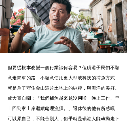
但要從根本改變一個行業談何容易？但磺港子民們不願
意走簡單的路，不願意使用更大型或科技的捕魚方式，
就是為了守住金山這片土地上的純粹，與海洋的美好。
盧大哥自嘲：「我們捕魚越來越沒用啦，晚上工作、早
上回到家上岸繼續處理漁獲。」退休後的他有所感嘆，
可以累自己，不能苦別人，似乎就是磺港人能執拗走下