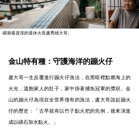
磺港最資深的退休火長盧秀雄大哥。
金山特有種：守護海洋的蹦火仔
盧大哥一生反覆進行蹦火仔漁法，在黑暗裡點燃海上的
火光，溫飽家人的肚子，家中掛著捕魚冠軍的獎狀。金
山的蹦火仔為現在全世界僅有的漁法，盧大哥說起蹦火
仔的歷史：「古早就有以竹子點火把的先例，後來演進
成以磺石加水點火。」