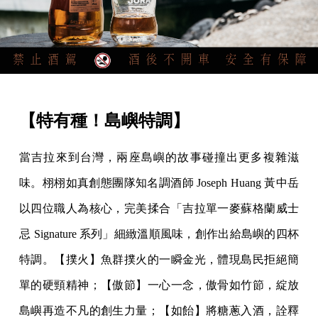
【特有種！島嶼特調】
當吉拉來到台灣，兩座島嶼的故事碰撞出更多複雜滋
味。栩栩如真創態團隊知名調酒師 Joseph Huang 黃中岳
以四位職人為核心，完美揉合「吉拉單一麥蘇格蘭威士
忌 Signature 系列」細緻溫順風味，創作出給島嶼的四杯
特調。【撲火】魚群撲火的一瞬金光，體現島民拒絕簡
單的硬頸精神；【傲節】一心一念，傲骨如竹節，綻放
島嶼再造不凡的創生力量；【如飴】將糖蔥入酒，詮釋