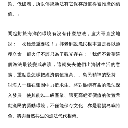
染、低破壞，所以傳統漁法有它保存跟值得被推廣的價
值。」
問起對於海洋的環境有沒有什麼想法，盧大哥直接地
說：「收穫最重要啦！」郭老師說漁民根本還是要以漁
獲立命，蹦火仔不該只為了觀光存在：「我們不希望這
個漁法最後變成表演，這就失去他們出海討生活的意
義，重點是怎樣把經濟價值拉高。」島民精神的堅持，
討海人一樣在艱困中力挺求生。將對島嶼有益的漁法深
入發展，使其能以二級產業、讓更高經濟價值的位置帶
動漁民的勞動環境，不僅能保存文化、亦是發揚島嶼特
色、將與自然共生的漁法代代相傳。