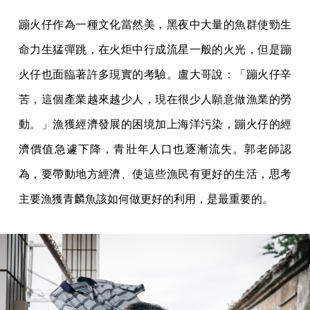
蹦火仔作為一種文化當然美，黑夜中大量的魚群使勁生
命力生猛彈跳，在火炬中行成流星一般的火光，但是蹦
火仔也面臨著許多現實的考驗。盧大哥說：「蹦火仔辛
苦，這個產業越來越少人，現在很少人願意做漁業的勞
動。」漁獲經濟發展的困境加上海洋污染，蹦火仔的經
濟價值急遽下降，青壯年人口也逐漸流失。郭老師認
為，要帶動地方經濟、使這些漁民有更好的生活，思考
主要漁獲青麟魚該如何做更好的利用，是最重要的。