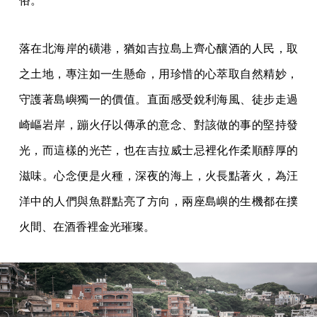
俗。
落在北海岸的磺港，猶如吉拉島上齊心釀酒的人民，取
之土地，專注如一生懸命，用珍惜的心萃取自然精妙，
守護著島嶼獨一的價值。直面感受銳利海風、徒步走過
崎嶇岩岸，蹦火仔以傳承的意念、對該做的事的堅持發
光，而這樣的光芒，也在吉拉威士忌裡化作柔順醇厚的
滋味。心念便是火種，深夜的海上，火長點著火，為汪
洋中的人們與魚群點亮了方向，兩座島嶼的生機都在撲
火間、在酒香裡金光璀璨。