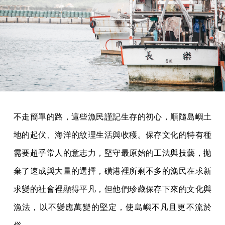
不走簡單的路，這些漁民謹記生存的初心，順隨島嶼土
地的起伏、海洋的紋理生活與收穫。保存文化的特有種
需要超乎常人的意志力，堅守最原始的工法與技藝，拋
棄了速成與大量的選擇，磺港裡所剩不多的漁民在求新
求變的社會裡顯得平凡，但他們珍藏保存下來的文化與
漁法，以不變應萬變的堅定，使島嶼不凡且更不流於