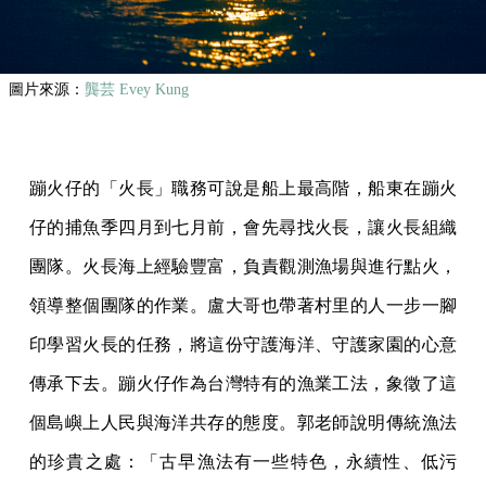
圖片來源：
龔芸 Evey Kung
蹦火仔的「火長」職務可說是船上最高階，船東在蹦火
仔的捕魚季四月到七月前，會先尋找火長，讓火長組織
團隊。火長海上經驗豐富，負責觀測漁場與進行點火，
領導整個團隊的作業。盧大哥也帶著村里的人一步一腳
印學習火長的任務，將這份守護海洋、守護家園的心意
傳承下去。蹦火仔作為台灣特有的漁業工法，象徵了這
個島嶼上人民與海洋共存的態度。郭老師說明傳統漁法
的珍貴之處：「古早漁法有一些特色，永續性、低污