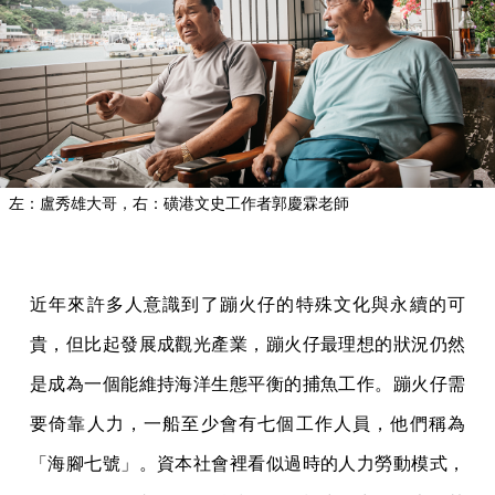
左：盧秀雄大哥，右：磺港文史工作者郭慶霖老師
近年來許多人意識到了蹦火仔的特殊文化與永續的可
貴，但比起發展成觀光產業，蹦火仔最理想的狀況仍然
是成為一個能維持海洋生態平衡的捕魚工作。蹦火仔需
要倚靠人力，一船至少會有七個工作人員，他們稱為
「海腳七號」。資本社會裡看似過時的人力勞動模式，