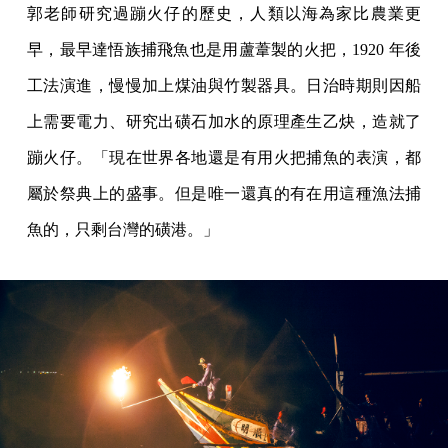
郭老師研究過蹦火仔的歷史，人類以海為家比農業更
早，最早達悟族捕飛魚也是用蘆葦製的火把，1920 年後
工法演進，慢慢加上煤油與竹製器具。日治時期則因船
上需要電力、研究出磺石加水的原理產生乙炔，造就了
蹦火仔。「現在世界各地還是有用火把捕魚的表演，都
屬於祭典上的盛事。但是唯一還真的有在用這種漁法捕
魚的，只剩台灣的磺港。」