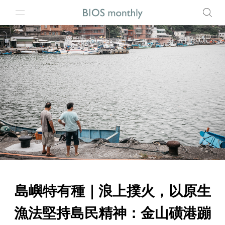
島嶼特有種｜浪上撲火，以原生
漁法堅持島民精神：金山磺港蹦