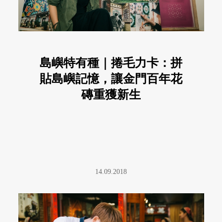
島嶼特有種｜捲毛力卡：拼
貼島嶼記憶，讓金門百年花
磚重獲新生
14.09.2018