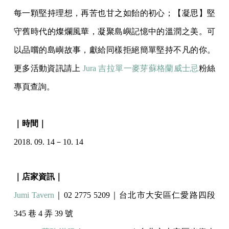
每一顆堅持理想，再苦也甘之如飴的初心；【凝思】堅
守舊時代的燦爛風華，凝聚島嶼記憶中的溫潤之美。可
以品嚐的島嶼故事，獻給同樣拒絕簡單堅持不凡的你。
更多活動資訊請上
Jura 吉拉單一麥芽蘇格蘭威士忌
粉絲
專頁查詢。
｜時間｜
2018. 09. 14－10. 14
｜店家資訊｜
Jumi Tavern
｜02 2775 5209｜台北市大安區仁愛路四段
345 巷 4 弄 39 號