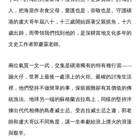
人，把海當作衣食父母，愛護也是，崇敬也是。守護磺
港的盧大哥年屆八十，十三歲開始跟著父親抓魚，十六
歲出師，而帶領我們找到他的，是深耕當地文化多年的
文史工作者郭慶霖老師。
兩位氣質一文一武，交集是磺港獨有的特有種行當——
蹦火仔，世界上最後一處浪上的火炬。嚴峻的討海生活
裡，他們堅持不做簡單的事，保留困難卻有其價值的傳
統漁法。地球另一端的蘇格蘭吉拉島上，同樣的堅持淬
煉出代代相傳的島產威士忌。受吉拉威士忌之邀，郭老
師和盧大哥以不同角度，講一生奉獻給浪上撲火的浪漫
與艱辛。