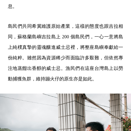
息。
島民們共同希冀維護原始產業，這樣的態度也跟吉拉相
同，蘇格蘭島嶼吉拉島上 200 個島民們，一心一意將島
上純樸真摯的靈魂釀進威士忌裡，將整座島嶼奉獻給一
份純粹。雖然因為資源稀少而面臨許多艱難，但依然專
注地蒸餾出香醇的威士忌。漁民們在這座台灣島上以勞
動捕獲魚群，維持蹦火仔的原生亦是如此。