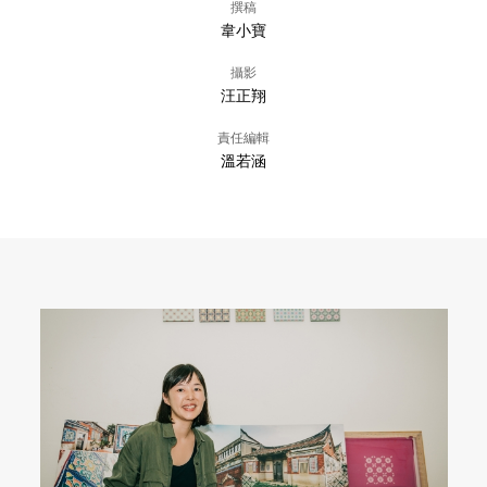
撰稿
韋小寶
攝影
汪正翔
責任編輯
溫若涵