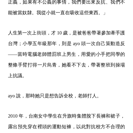
正義，如果有不公義的事情，我們要出來反抗、我們不
能被當奴隸。我從小就一直在吸收這些東西。」
人生第一次上街頭，才 10 歲，是被爸爸帶著參加牽手護
台灣；小學五年級那年，則是 ayo 頭一次自己策動造反
——當時電腦老師體罰班上男生，用愛的小手把同學的
整條手臂打得一片烏青，她看不下去，帶著整班到操場
上抗議。
ayo 說，那時她只是想告訴全校，老師打人。
2010 年，台南女中學生在升旗時集體脫下長褲和裙子，
露出預先穿在裡頭的運動短褲，以此對抗校方不合理的