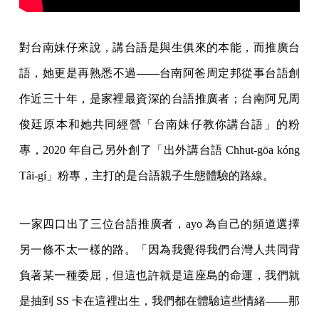
對台南妹仔來說，講台語是與生俱來的本能，而推廣台
語，她更是再熟悉不過——台南阿爸周定邦從事台語創
作近三十年，是家裡最資深的台語推廣者；台南阿兄周
俊廷原本和她共同經營「台南妹仔教你講台語」的粉
專，2020 年自己另外創了「出外講台語 ​​Chhut-gōa kóng
Tâi-gí」粉專，主打的是台語親子生態體驗的路線。
一家四口出了三位台語推廣者，ayo 為自己的頻道選擇
另一條不太一樣的路。「因為我覺得我們台灣人共同背
負著某一種委屈，但這也許就是這座島的命運，我們就
是抽到 SS 卡在這裡出生，我們都在體驗這些情緒——那