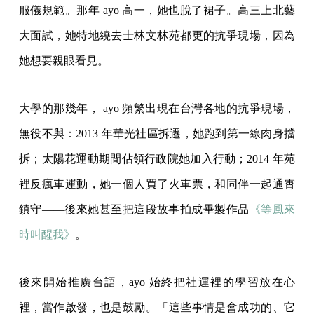
服儀規範。那年 ayo 高一，她也脫了裙子。高三上北藝
大面試，她特地繞去士林文林苑都更的抗爭現場，因為
她想要親眼看見。
大學的那幾年， ayo 頻繁出現在台灣各地的抗爭現場，
無役不與：2013 年華光社區拆遷，她跑到第一線肉身擋
拆；太陽花運動期間佔領行政院她加入行動；2014 年苑
裡反瘋車運動，她一個人買了火車票，和同伴一起通霄
鎮守——後來她甚至把這段故事拍成畢製作品
《等風來
時叫醒我》
。
後來開始推廣台語，ayo 始終把社運裡的學習放在心
裡，當作啟發，也是鼓勵。「這些事情是會成功的、它