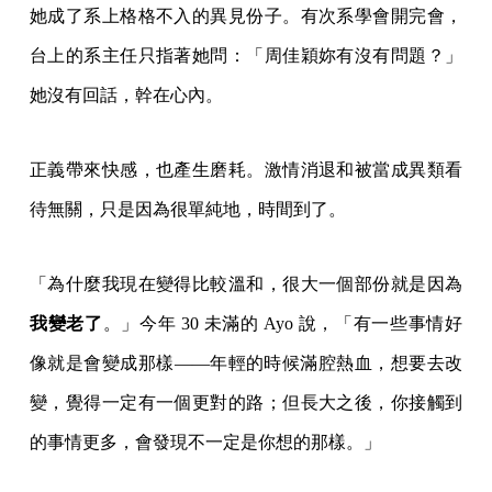
她成了系上格格不入的異見份子。有次系學會開完會，
台上的系主任只指著她問：「周佳穎妳有沒有問題？」
她沒有回話，幹在心內。
正義帶來快感，也產生磨耗。激情消退和被當成異類看
待無關，只是因為很單純地，時間到了。
「為什麼我現在變得比較溫和，很大一個部份就是因為
我變老了
。」今年 30 未滿的 Ayo 說，「有一些事情好
像就是會變成那樣——年輕的時候滿腔熱血，想要去改
變，覺得一定有一個更對的路；但長大之後，你接觸到
的事情更多，會發現不一定是你想的那樣。」