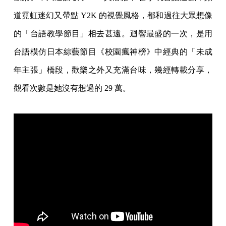
道霓虹迷幻又帶點 Y2K 的視覺風格，都和過往大眾想像
的「台語教學節目」相去甚遠。迴響最盛的一次，是用
台語模仿日本綜藝節目《校園瘋神榜》中經典的「未成
年主張」橋段，歡樂之外又充滿台味，幾經轉載分享，
觀看次數是她沒有想過的 29 萬。