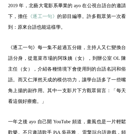
2019 年，北藝大電影系畢業的 ayo 在公視台語台的邀請
下，擔任
《逐工一句》
的節目編導。許多觀眾第一次看
到：原來台語也能這樣學。
《逐工一句》每一集不超過五分鐘，主持人又仁變換台
語分身，從逛菜市場的阿珠姨（女），到辦公室 OL 陳
主任（女），介紹各種情境下會使用到的台語名詞和俗
語。而又仁渾然天成的模仿功力，讓學台語多了一些嘴
角上揚的副作用。其中一支影片下方觀眾留言：「每天
看這個好療癒。」
一年之後 ayo 自己開 YouTube 頻道，畫風也是一片輕鬆
歡樂。不只邀請歌手 PiA 吳蓓雅 、雷擎玩台語遊戲，頻