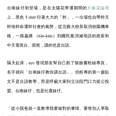
台南妹仔初登場，是在太陽花學運期間的
大腸花論壇
上，黑色 T-shirt 印著大大的「幹」，一出場也自帶幹天
幹地幹命運幹社會的氣勢，從北藝大校長取消校園機車
格，一路姦撟 （kàn-kiāu）到國民黨​消滅母語的政策和
中天電視台。當然，講的也是台語。
隔天起床，ayo 發現朋友幫自己創了個臉書粉絲專頁，
名字就叫「台南妹仔教你講台語」。但粉專的第一篇貼
文不是台語教學，而是呼籲大家到立法院門口力挺公投
盟。台南妹仔，也是社運妹仔。
「從小我爸就一直教導我要做對的事情、要替別人爭取