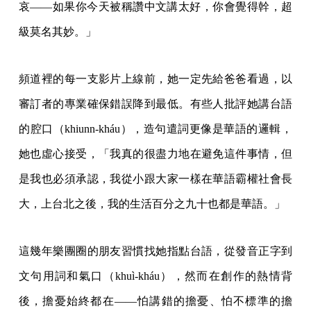
哀——如果你今天被稱讚中文講太好，你會覺得幹，超
級莫名其妙。」
頻道裡的每一支影片上線前，她一定先給爸爸看過，以
審訂者的專業確保錯誤降到最低。有些人批評她講台語
的腔口（khiunn-kháu），造句遣詞更像是華語的邏輯，
她也虛心接受，「我真的很盡力地在避免這件事情，但
是我也必須承認，我從小跟大家一樣在華語霸權社會長
大，上台北之後，我的生活百分之九十也都是華語。」
這幾年樂團圈的朋友習慣找她指點台語，從發音正字到
文句用詞和氣口（khuì-kháu），然而在創作的熱情背
後，擔憂始終都在——怕講錯的擔憂、怕不標準的擔