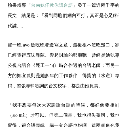
臉書粉專「
台南妹仔教你講台語
」發了一篇近兩千字的
長文，結尾是：「看到同胞們網內互打，真正是心足疼ê
代誌。」
那一晚 ayo 邊吃晚餐邊寫文章，最後根本沒吃幾口，卻
已經覺得五味雜陳。帶起討論的鄭順聰，曾經是她執導
公視台語台《逐工一句》時合作過的台語老師；而另一
方的鄭宜農則是她多年的工作夥伴，得獎的《水逆》專
輯，整張專輯歌詞的台文校字，都是由她負責。
「我不想要每次大家談論台語的時候，都好像要​​相刣
（sio-thâi）才可以。但第二個是，我也很失望啊，我也
覺得，得台語專輯，講一句台語也好啊！這兩個角色我