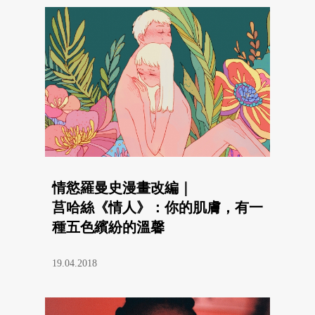
情慾羅曼史漫畫改編｜
莒哈絲《情人》：你的肌膚，有一
種五色繽紛的溫馨
19.04.2018