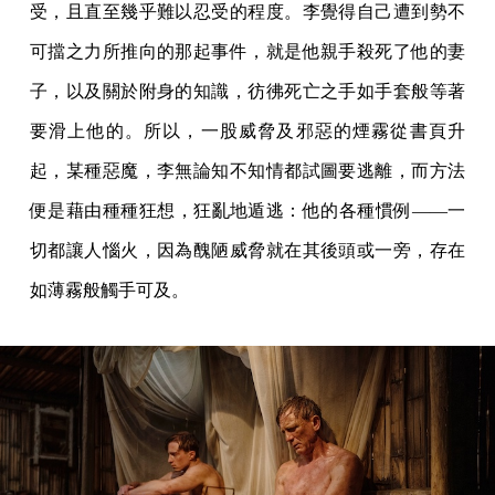
受，且直至幾乎難以忍受的程度。李覺得自己遭到勢不
可擋之力所推向的那起事件，就是他親手殺死了他的妻
子，以及關於附身的知識，彷彿死亡之手如手套般等著
要滑上他的。所以，一股威脅及邪惡的煙霧從書頁升
起，某種惡魔，李無論知不知情都試圖要逃離，而方法
便是藉由種種狂想，狂亂地遁逃：他的各種慣例——一
切都讓人惱火，因為醜陋威脅就在其後頭或一旁，存在
如薄霧般觸手可及。