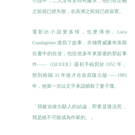
小說中，二人沒有覓得死藤水，他們在交融
之前就已經失散，在高潮之前就已經寂寞。
電影比小說更多情，也更薄倖。Luca
Guadagnino 接寫了故事，亦補齊威廉布洛斯
在書中的自述，包括他多年來迴避的那起事
件——《QUEER》最初手稿寫於 1952 年，
然則相隔 33 年後才在改寫後出版——1985
年，他第一次以文字承認槍殺了妻子瓊。
「我被迫做出駭人的結論，即要是瓊沒死，
我是絕不可能成為作家的。」