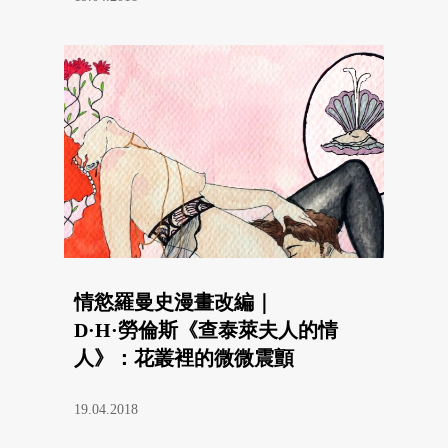
情慾羅曼史漫畫改編｜
D·H·勞倫斯《查泰萊夫人的情
人》：花叢裡的微微震顫
19.04.2018