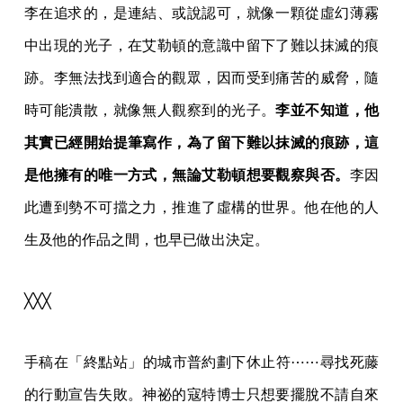
李在追求的，是連結、或說認可，就像一顆從虛幻薄霧
中出現的光子，在艾勒頓的意識中留下了難以抹滅的痕
跡。李無法找到適合的觀眾，因而受到痛苦的威脅，隨
時可能潰散，就像無人觀察到的光子。
李並不知道，他
其實已經開始提筆寫作，為了留下難以抹滅的痕跡，這
是他擁有的唯一方式，無論艾勒頓想要觀察與否。
李因
此遭到勢不可擋之力，推進了虛構的世界。他在他的人
生及他的作品之間，也早已做出決定。
╳╳╳
手稿在「終點站」的城市普約劃下休止符⋯⋯尋找死藤
的行動宣告失敗。神祕的寇特博士只想要擺脫不請自來