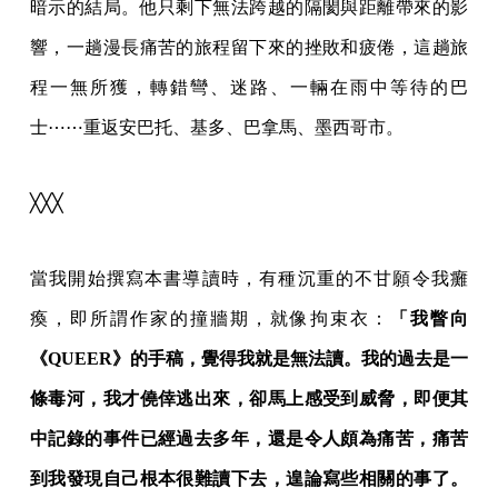
暗示的結局。他只剩下無法跨越的隔閡與距離帶來的影
響，一趟漫長痛苦的旅程留下來的挫敗和疲倦，這趟旅
程一無所獲，轉錯彎、迷路、一輛在雨中等待的巴
士⋯⋯重返安巴托、基多、巴拿馬、墨西哥市。
╳╳╳
當我開始撰寫本書導讀時，有種沉重的不甘願令我癱
瘓，即所謂作家的撞牆期，就像拘束衣：
「我瞥向
《QUEER》的手稿，覺得我就是無法讀。我的過去是一
條毒河，我才僥倖逃出來，卻馬上感受到威脅，即便其
中記錄的事件已經過去多年，還是令人頗為痛苦，痛苦
到我發現自己根本很難讀下去，遑論寫些相關的事了。