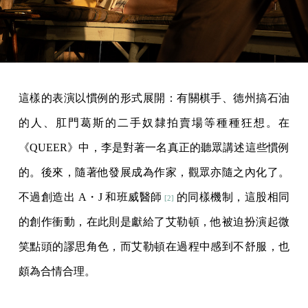
這樣的表演以慣例的形式展開：有關棋手、德州搞石油
的人、肛門葛斯的二手奴隸拍賣場等種種狂想。在
《QUEER》中，李是對著一名真正的聽眾講述這些慣例
的。後來，隨著他發展成為作家，觀眾亦隨之內化了。
不過創造出 A・J 和班威醫師
的同樣機制，這股相同
[2]
的創作衝動，在此則是獻給了艾勒頓，他被迫扮演起微
笑點頭的謬思角色，而艾勒頓在過程中感到不舒服，也
頗為合情合理。