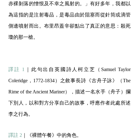
赤裸剝落的憎恨及不幸之風射的。」有好多年，我都以
為這指的是注射毒品，是毒品由於阻塞而從針筒或滴管
側邊噴射而出。布里昂蓋辛卻點出了真正的意思：殺死
瓊的那一槍。
譯註 1
｜此句出自英國詩人柯立芝（Samuel Taylor
Coleridge，1772-1834）之敘事長詩《古舟子詠》（The
Rime of the Ancient Mariner），描述一名水手（舟子）攔
下別人，以和對方分享自己的故事，呼應作者此處所述
李之行為。
譯註 2
｜《裸體午餐》中的角色。