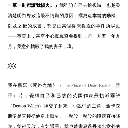
一筆一劃都讓我惱火。」
我強迫自己去檢視時，也越發
清楚明白導致這股不情願的原因：撰寫這本書的動機，
以及之後的成書，都是由某個從未提過的事件所驅動
——事實上，甚至小心翼翼避免提到，即一九五一年九
月，我意外槍殺了我的妻子，瓊。
╳╳╳
我在撰寫《死路之地》
（The Place of Dead Roads，暫
譯）
時，覺得自己和已故的英國作家丹頓威爾許
（Denton Welch）神交了起來；小說中的主角，金卡森
斯便是直接從他身上取材。一整段一整段的段落直接降
臨，彷彿天啟，有如通靈。我也曾書寫過丹頓出意外的