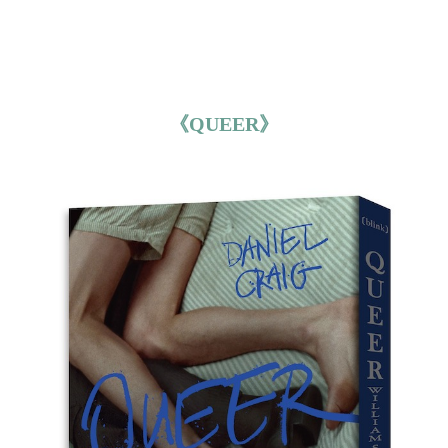
《QUEER》