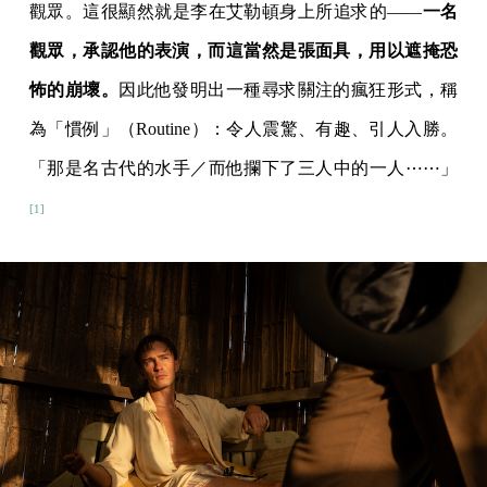
觀眾。這很顯然就是李在艾勒頓身上所追求的——
一名
觀眾，承認他的表演，而這當然是張面具，用以遮掩恐
怖的崩壞。
因此他發明出一種尋求關注的瘋狂形式，稱
為「慣例」（Routine）：令人震驚、有趣、引人入勝。
「那是名古代的水手／而他攔下了三人中的一人⋯⋯」
[1]