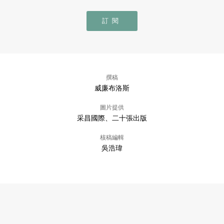
訂閱
撰稿
威廉布洛斯
圖片提供
采昌國際、二十張出版
核稿編輯
吳浩瑋