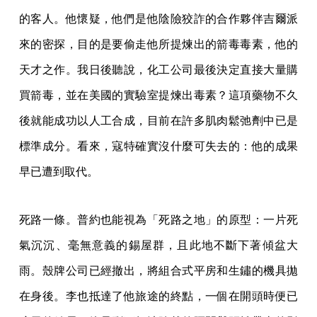
的客人。他懷疑，他們是他陰險狡詐的合作夥伴吉爾派
來的密探，目的是要偷走他所提煉出的箭毒毒素，他的
天才之作。我日後聽說，化工公司最後決定直接大量購
買箭毒，並在美國的實驗室提煉出毒素？這項藥物不久
後就能成功以人工合成，目前在許多肌肉鬆弛劑中已是
標準成分。看來，寇特確實沒什麼可失去的：他的成果
早已遭到取代。
死路一條。普約也能視為「死路之地」的原型：一片死
氣沉沉、毫無意義的錫屋群，且此地不斷下著傾盆大
雨。殼牌公司已經撤出，將組合式平房和生鏽的機具拋
在身後。李也抵達了他旅途的終點，一個在開頭時便已