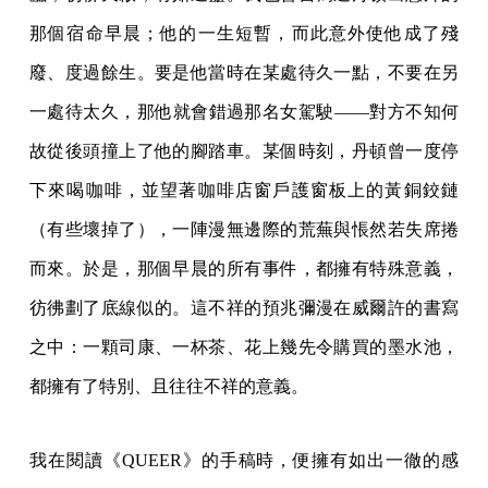
那個宿命早晨；他的一生短暫，而此意外使他成了殘
廢、度過餘生。要是他當時在某處待久一點，不要在另
一處待太久，那他就會錯過那名女駕駛——對方不知何
故從後頭撞上了他的腳踏車。某個時刻，丹頓曾一度停
下來喝咖啡，並望著咖啡店窗戶護窗板上的黃銅鉸鏈
（有些壞掉了），一陣漫無邊際的荒蕪與悵然若失席捲
而來。於是，那個早晨的所有事件，都擁有特殊意義，
彷彿劃了底線似的。這不祥的預兆彌漫在威爾許的書寫
之中：一顆司康、一杯茶、花上幾先令購買的墨水池，
都擁有了特別、且往往不祥的意義。
我在閱讀《QUEER》的手稿時，便擁有如出一徹的感