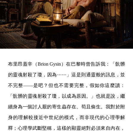
布里昂蓋辛（Brion Gysin）在巴黎時曾告訴我：「骯髒
的靈魂射殺了瓊，因為⋯⋯」這是則通靈般的訊息，並
不完整——是吧？但也不需要完整，假如你這麼讀：
「骯髒的靈魂射殺了瓊，以成為原因。」也就是說，繼
續身為一個討人厭的寄生蟲存在、苟且偷生。我對於附
身的理解較接近中世紀的模式，而非現代的心理學解
釋；心理學武斷堅稱，這樣的顯靈絕對必須來自內在，