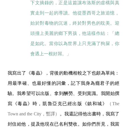
下文摘錄的，正是這篇讓布洛斯的虛構與真
實走到一起的導讀。他從墨西哥之旅追憶，
始於對毒物的沉迷，終於對男色的耽美。迎
頭撞上美麗的鄉下男孩，他這樣作結：「總
是如此。當你以為世界上只充滿了狗屎，你
會遇上一根好屌。」
我寫出了《毒蟲》，背後的動機相較之下也頗為單純：
用最準確、也最好懂的詞彙，記下我身為癮君子的經
驗。我希望可以出版、拿到酬勞、受到賞識。我開始撰
寫《毒蟲》時，凱魯亞克已經出版《鎮和城》
（The
Town and the City，暫譯）
。我還記得他出書時，我寫了
封信給他，提及他現在已名利雙收。如你們所見，我當