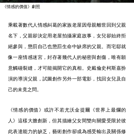
《情感的價值》劇照
乘載著數代人情感糾葛的家族老屋因母親離世回到父親
名下，父親卻決定用老屋拍攝家庭故事，女兒卻始終拒
絕參與，懲罰自己也懲罰生命中缺席的父親。而宅邸就
像一座情感迷宮，封存著幾代人的秘密與創傷，唯有願
意觸碰裂縫，才可能揭開它的真相。史戴倫史柯斯嘉扮
演的導演父親，試圖創作另外一部電影，找回女兒及自
己的未竟之問。
《情感的價值》或許不若尤沃金提爾《世界上最爛的
人》這樣大膽創新，但其描繪父女間雙向關愛受限於彼
此表達能力的缺乏，藝術創作卻成為感受輸出及關係修