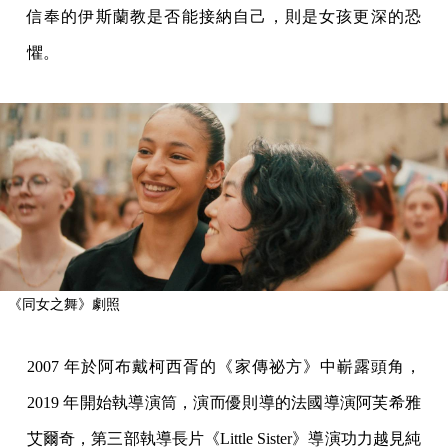
信奉的伊斯蘭教是否能接納自己，則是女孩更深的恐
懼。
《同女之舞》劇照
2007 年於阿布戴柯西胥的《家傳祕方》中嶄露頭角，
2019 年開始執導演筒，演而優則導的法國導演阿芙希雅
艾爾奇，第三部執導長片《Little Sister》導演功力越見純