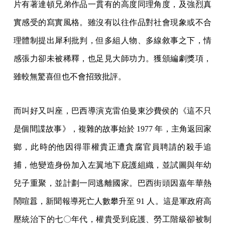
片有著達頓兄弟作品一貫有的高度同理角度，及強烈真
實感受的寫實風格。雖沒有以往作品對社會現象或不合
理體制提出犀利批判，但多組人物、多線敘事之下，情
感張力卻未被稀釋，也足見大師功力。獲頒編劇獎項，
雖較無驚喜但也不會招致批評。
而叫好又叫座，巴西導演克雷伯曼東沙費侯的《這不只
是個間諜故事》，複雜的故事始於 1977 年，主角返回家
鄉，此時的他因得罪權貴正遭貪腐官員聘請的殺手追
捕，他變造身份加入左翼地下庇護組織，並試圖與年幼
兒子重聚，並計劃一同逃離國家。巴西街頭因嘉年華熱
鬧喧囂，新聞報導死亡人數攀升至 91 人。這是軍政府高
壓統治下的七〇年代，權貴受到庇護、勞工階級卻被制