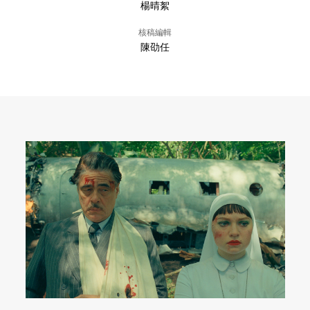
楊晴絮
核稿編輯
陳劭任