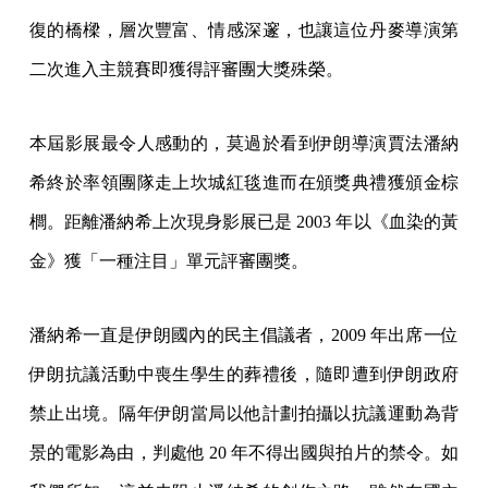
復的橋樑，層次豐富、情感深邃，也讓這位丹麥導演第
二次進入主競賽即獲得評審團大獎殊榮。
本屆影展最令人感動的，莫過於看到伊朗導演賈法潘納
希終於率領團隊走上坎城紅毯進而在頒獎典禮獲頒金棕
櫚。距離潘納希上次現身影展已是 2003 年以《血染的黃
金》獲「一種注目」單元評審團獎。
潘納希一直是伊朗國內的民主倡議者，2009 年出席一位
伊朗抗議活動中喪生學生的葬禮後，隨即遭到伊朗政府
禁止出境。隔年伊朗當局以他計劃拍攝以抗議運動為背
景的電影為由，判處他 20 年不得出國與拍片的禁令。如