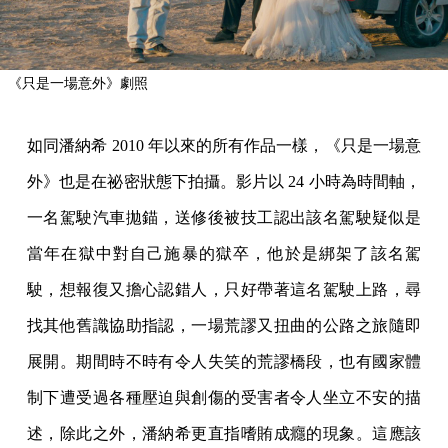
《只是一場意外》劇照
如同潘納希 2010 年以來的所有作品一樣，《只是一場意
外》也是在祕密狀態下拍攝。影片以 24 小時為時間軸，
一名駕駛汽車拋錨，送修後被技工認出該名駕駛疑似是
當年在獄中對自己施暴的獄卒，他於是綁架了該名駕
駛，想報復又擔心認錯人，只好帶著這名駕駛上路，尋
找其他舊識協助指認，一場荒謬又扭曲的公路之旅隨即
展開。期間時不時有令人失笑的荒謬橋段，也有國家體
制下遭受過各種壓迫與創傷的受害者令人坐立不安的描
述，除此之外，潘納希更直指嗜賄成癮的現象。這應該