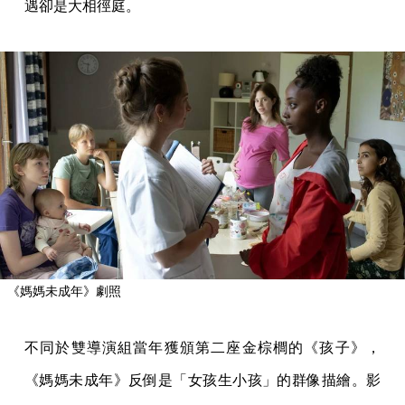
遇卻是大相徑庭。
《媽媽未成年》劇照
不同於雙導演組當年獲頒第二座金棕櫚的《孩子》，
《媽媽未成年》反倒是「女孩生小孩」的群像描繪。影