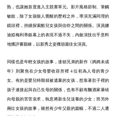
熟，也讓她首度進入主競賽單元。影片風格節制、筆觸
敏銳，除了女孩個人覺醒的歷程之外，導演充滿同理的
鏡頭裡，持續探索酷兒女孩與信仰之間的關係。演員娜
迪婭梅利蒂銀幕上的表現不過不失，內斂演技出乎意料
地獲評審親睞，以新秀之姿獲頒最佳女演員。
同樣也是年輕女孩的故事，達頓兄弟的新作《媽媽未成
年》則聚焦在少女母嬰收容所裡 4 位初為人母的青少
女。有的是嬰兒時期就被遺棄的女孩，想靠著肚子裡的
孩子連接起與自己生母的關係，也有不顧有酗酒家暴傾
向母親的苦苦哀求，執意將新生兒送養的少女；而另外
兩位女孩的故事，雖然有少年父親的篇幅，不過二人遭