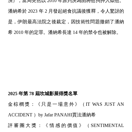
演），當局突然以 2010 年原判決為由將他拘押入獄他。
潘納希於 2023 年 2 月發起絕食抗議後獲釋，令人驚訝的
是，伊朗最高法院之後裁定，因技術性問題撤銷了潘納
希 2010 年的定罪。潘納希長達 14 年的禁令也被解除。
2025 年第 78 屆坎城影展得獎名單
金棕櫚獎：《只是一場意外》（IT WAS JUST AN
ACCIDENT ）by Jafar PANAHI賈法潘納希
評審團大獎：《情感的價值》（SENTIMENTAL