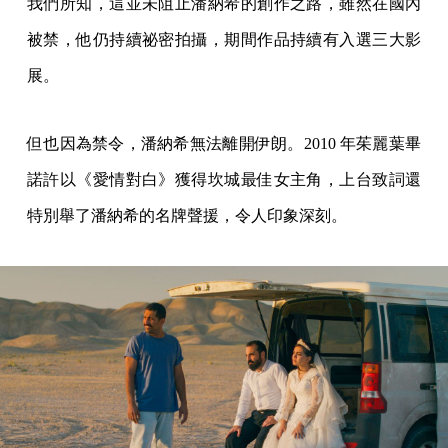
我們所知，這並未阻止潘納希的創作之路，雖然在國內
被禁，他仍持續祕密拍攝，期間作品持續有入選三大影
展。
但也因為禁令，潘納希無法離開伊朗。2010 年茱麗葉畢
諾許以《愛情對白》獲得坎城最佳女主角，上台致詞還
特別舉了潘納希的名牌聲援，令人印象深刻。