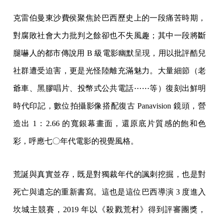
克雷伯曼東沙費侯聚焦於巴西歷史上的一段痛苦時期，
對腐敗社會大力批判之餘卻也不失風趣；其中一段將斷
腿嚇人的都市傳說用 B 級電影幽默呈現，用以批評酷兒
社群遭受迫害，更是光怪陸離充滿魅力。大量細節（老
爺車、黑膠唱片、投幣式公共電話⋯⋯等）復刻出鮮明
時代印記，數位拍攝影像搭配復古 Panavision 鏡頭，營
造出 1：2.66 的寬銀幕畫面，還原底片質感的飽和色
彩，呼應七〇年代電影的視覺風格。
荒誕與真實並存，既是對獨裁年代的諷刺挖掘，也是對
死亡與遺忘的重新書寫。這也是這位巴西導演 3 度進入
坎城主競賽，2019 年以《殺戮荒村》得到評審團獎，