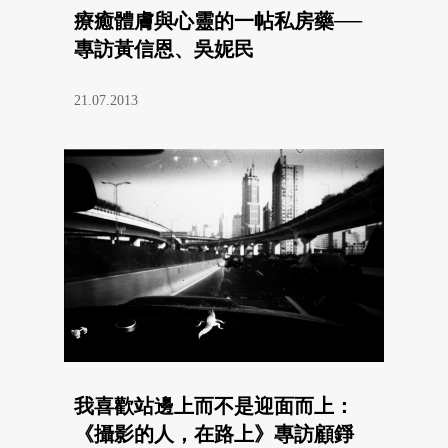
療癒體膚與心靈的一帖私房藥──
專訪黃信恩、吳妮民
21.07.2013
我喜歡站邊上而不是迎面而上：
《攝影的人，在路上》專訪顧錚