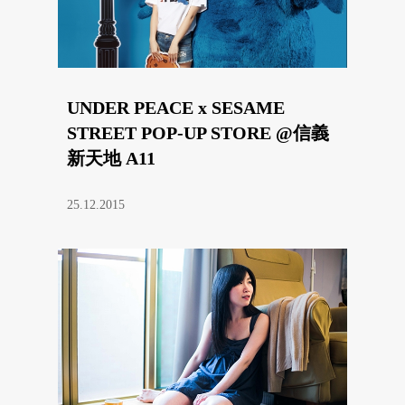
UNDER PEACE x SESAME
STREET POP-UP STORE @信義
新天地 A11
25.12.2015