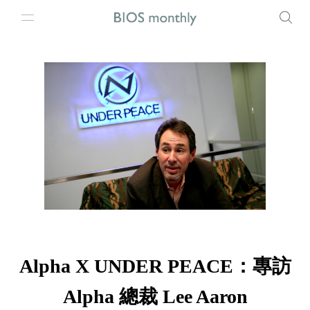
Alpha X UNDER PEACE：專訪
Alpha 總裁 Lee Aaron